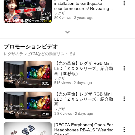
installation to earthquake
countermeasures! Revealing
techniques...
レグザ
80K views
3 years ago
12:48
プロモーションビデオ
レグザのテレビCMなどの動画リストです
【光の革命】レグザ RGB Mini
LED「ＺＸ３シリーズ」紹介動
画（30秒版）
レグザ
515 views
2 days ago
0:31
【光の革命】レグザ RGB Mini
LED「ＺＸ３シリーズ」紹介動
画
レグザ
1.8K views
2 days ago
2:30
[REGZA Earphones] Open-Ear
Headphones RB-A1S "Wearing
Edition"