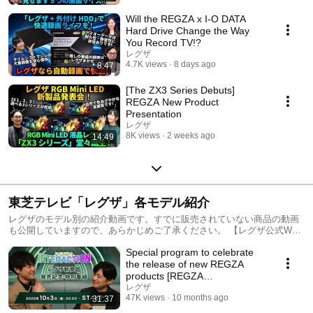
Will the REGZA x I-O DATA
Hard Drive Change the Way
You Record TV!?
レグザ
4.7K views
8 days ago
8:47
[The ZX3 Series Debuts]
REGZA New Product
Presentation
レグザ
8K views
2 weeks ago
14:49
東芝テレビ「レグザ」各モデル紹介
レグザのモデル別の紹介動画です。すでに販売されていない商品の動画
も公開していますので、あらかじめご了承ください。 【レグザ公式WEB
ページ】 http://www.regza.com/
Special program to celebrate
the release of new REGZA
products [REGZA
INTERACTION]
レグザ
47K views
10 months ago
31:37