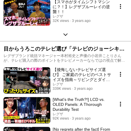
【スマホがタイムシフトマシン
に？！】レグザブルーレイの逆
襲！！
レグザ
32K views
3 years ago
14:57
目からうろこのテレビ選び「テレビのジョーシキを
疑え」
レグザブランド統括マネージャー本村裕史と声優の小岩井ことりさん
が、テレビ購入の際のポイントをテレビメーカーならではの視点で解説
します。
【後悔しないテレビサイズ選
び】 ご家庭のテレビのベストサ
イズを指南～リビングとダイニ
ングからの視聴距離で特定しま
レグザ
339K views
3 years ago
15:34
す！
[What's the Truth?!] LCD vs.
OLED Panels: A Thorough
Durability Test
レグザ
92K views
3 years ago
21:18
[No regrets after the fact] From