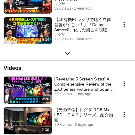
レグザ
59K views
1 year ago
12:17
【4K有機ELレグザで聴く立体
音響がすごい！】「Dolby
Atmos®」化した楽曲を視聴し
てみた
レグザ
12K views
1 year ago
9:34
Videos
[Revealing 5 Screen Sizes] A
Comprehensive Review of the
ZX3 Series Picture and Sound
Quality
3.9K views
1 day ago
12:26
【光の革命】レグザ RGB Mini
LED「ＺＸ３シリーズ」紹介動
画
1.8K views
2 days ago
2:30