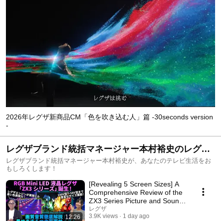
2026年レグザ新商品CM「色を吹き込む人」篇 -30seconds version
-
レグザブランド統括マネージャー本村裕史のレグザ
劇場
レグザブランド統括マネージャー本村裕史が、あなたのテレビ生活をお
もしろくします！
[Revealing 5 Screen Sizes] A
Comprehensive Review of the
ZX3 Series Picture and Sound
Quality
レグザ
3.9K views
1 day ago
12:26