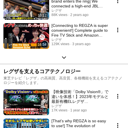
brand enters the ring] We
connected a high-end JBL
soundbar to the REGZA...
レグザ
88K views
2 years ago
10:12
[Connecting to REGZA is super
convenient!] Complete guide to
Fire TV Stick and Amazon
Echo
レグザ
129K views
3 years ago
16:54
レグザを支えるコアテクノロジー
東芝テレビ「レグザ」の高画質、高音質、各種機能を支えるコアテクノ
ロジーを紹介します。
【映像技術「Dolby Vision®」で
違いを体感！】2023年モデルと
最新有機ELレグザ
「65X9900N」を比べてみたら
レグザ
17K views
1 year ago
7:03
[That's why REGZA is so easy
to use!] The evolution of