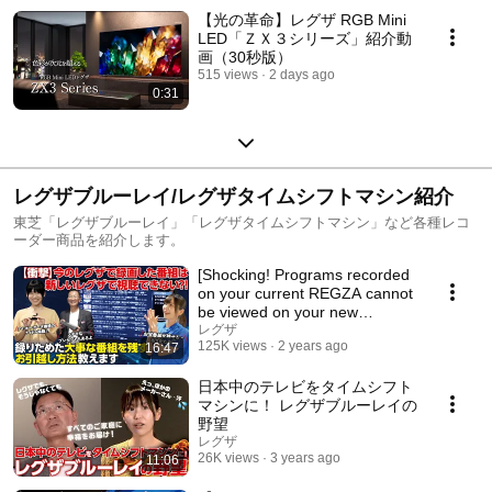
【光の革命】レグザ RGB Mini
LED「ＺＸ３シリーズ」紹介動
画（30秒版）
515 views
2 days ago
0:31
レグザブルーレイ/レグザタイムシフトマシン紹介
東芝「レグザブルーレイ」「レグザタイムシフトマシン」など各種レコ
ーダー商品を紹介します。
[Shocking! Programs recorded
on your current REGZA cannot
be viewed on your new
REGZA?!] We'll sh...
レグザ
125K views
2 years ago
16:47
日本中のテレビをタイムシフト
マシンに！ レグザブルーレイの
野望
レグザ
26K views
3 years ago
11:06