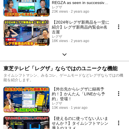
REGZA as seen in successive
remote controls
レグザ
23K views
2 years ago
13:31
【2024年レグザ新商品を一堂に
紹介】レグザ新商品内覧会in名
古屋
レグザ
18K views
2 years ago
11:23
東芝テレビ「レグザ」ならではのユニークな機能
タイムシフトマシン、みるコレ、ゲームモードなどレグザならではの機
能を紹介します。
【外出先からレグザに録画予
約！】かんたん「LINEから予
約」登場！
レグザ
13K views
1 year ago
10:02
【使えるのに使ってない人いま
せんか？】タイムシフトマシン
導入のススメ