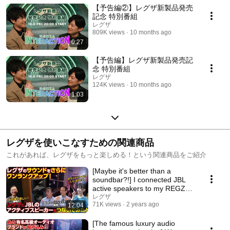
【予告編②】レグザ新製品発売
記念 特別番組
レグザ
809K views
10 months ago
0:27
【予告編】レグザ新製品発売記
念 特別番組
レグザ
124K views
10 months ago
1:03
レグザを使いこなすための関連商品
これがあれば、レグザをもっと楽しめる！という関連商品をご紹介
[Maybe it's better than a
soundbar?!] I connected JBL
active speakers to my REGZA!
[JBL "4305P" a...
レグザ
71K views
2 years ago
12:04
[The famous luxury audio