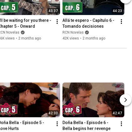
43:37
44:23
'll be waiting for you there - 
Allá te espero - Capítulo 6 - 
Chapter 5 - Onward
Tomando decisiones
RCN Novelas
RCN Novelas
46K views
•
2 months ago
42K views
•
2 months ago
42:33
42:47
Doña Bella - Episode 5 - 
Doña Bella - Episode 6 - 
Love Hurts
Bella begins her revenge