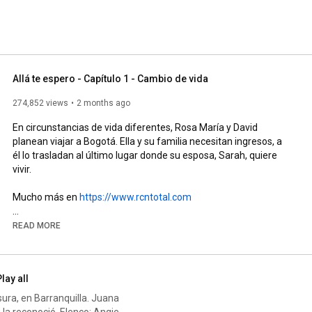
Allá te espero - Capítulo 1 - Cambio de vida
274,852 views
2 months ago
En circunstancias de vida diferentes, Rosa María y David 
planean viajar a Bogotá. Ella y su familia necesitan ingresos, a 
él lo trasladan al último lugar donde su esposa, Sarah, quiere 
vivir.

Mucho más en 
https://www.rcntotal.com
¡Síguenos en nuestras redes sociales!

READ MORE
Instagram: 
https://www.instagram.com/rcntotal/
Facebook: 
https://www.facebook.com/RCNTotal/
lay all
ura, en Barranquilla. Juana
ó. Elenco: Angie