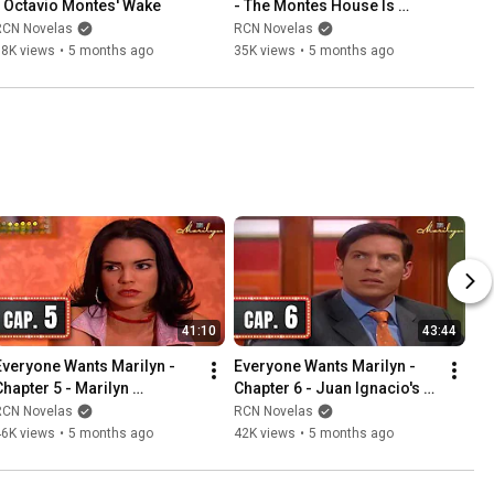
- Octavio Montes' Wake
- The Montes House Is 
Destroyed
RCN Novelas
RCN Novelas
38K views
•
5 months ago
35K views
•
5 months ago
41:10
43:44
Everyone Wants Marilyn - 
Everyone Wants Marilyn - 
Chapter 5 - Marilyn 
Chapter 6 - Juan Ignacio's 
Confused
Doubts
RCN Novelas
RCN Novelas
46K views
•
5 months ago
42K views
•
5 months ago