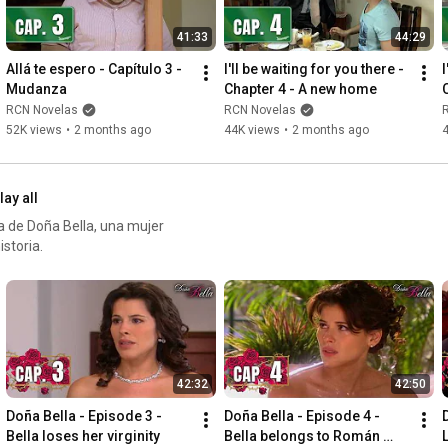
41:33
44:29
Allá te espero - Capítulo 3 - 
I'll be waiting for you there - 
I
Mudanza
Chapter 4 - A new home
RCN Novelas
RCN Novelas
52K views
•
2 months ago
44K views
•
2 months ago
lay all
a de Doña Bella, una mujer
storia.
42:32
42:50
Doña Bella - Episode 3 - 
Doña Bella - Episode 4 - 
Bella loses her virginity
Bella belongs to Román 