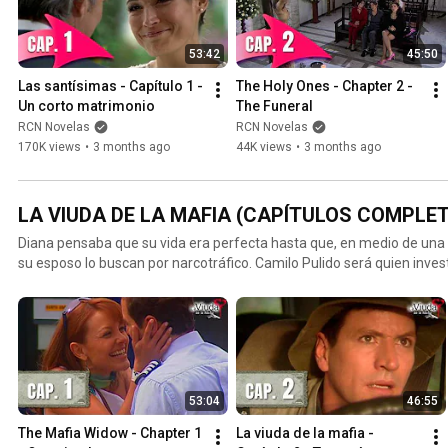
53:42
45:50
Las santísimas - Capítulo 1 - 
The Holy Ones - Chapter 2 - 
Un corto matrimonio
The Funeral
RCN Novelas
RCN Novelas
170K views
•
3 months ago
44K views
•
3 months ago
LA VIUDA DE LA MAFIA (CAPÍTULOS COMPLE
Diana pensaba que su vida era perfecta hasta que, en medio de una
su esposo lo buscan por narcotráfico. Camilo Pulido será quien invest
pero también quien podría enamorarla. Elenco: Carolina Gómez - Dia
Camilo Pulido / Patrick Delmas - Aníbal Montes
53:04
46:55
The Mafia Widow - Chapter 1 
La viuda de la mafia - 