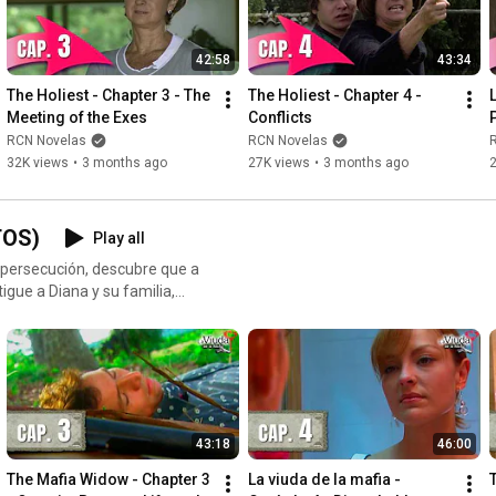
42:58
43:34
The Holiest - Chapter 3 - The 
The Holiest - Chapter 4 - 
Meeting of the Exes
Conflicts
RCN Novelas
RCN Novelas
32K views
•
3 months ago
27K views
•
3 months ago
TOS)
Play all
 persecución, descubre que a
igue a Diana y su familia,
na Martín / Abel Rodríguez -
43:18
46:00
The Mafia Widow - Chapter 3 
La viuda de la mafia - 