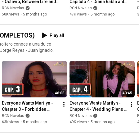
- Octavio, Between Life and 
Capítulo 4 - Diana habla ante 
Death
las cámaras
RCN Novelas
RCN Novelas
50K views
•
5 months ago
47K views
•
5 months ago
COMPLETOS)
Play all
soltero conoce a una dulce
/ Jorge Reyes - Juan Ignacio
el Camacho
46:08
43:45
Everyone Wants Marilyn - 
Everyone Wants Marilyn - 
Chapter 3 - Forbidden 
Chapter 4 - Wedding Plans 
Attraction
Continue
RCN Novelas
RCN Novelas
63K views
•
5 months ago
49K views
•
5 months ago