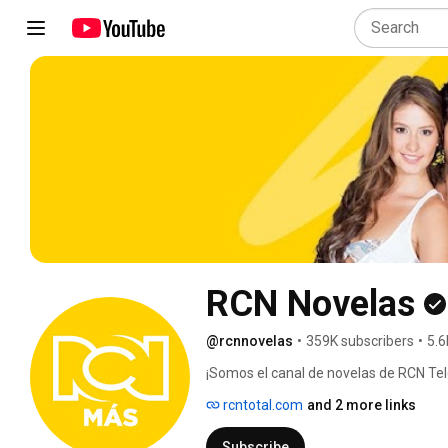
RCN Novelas
@rcnnovelas
•
359K subscribers
•
5.6
¡Somos el canal de novelas de RCN Tele
rcntotal.com
and 2 more links
Subscribe