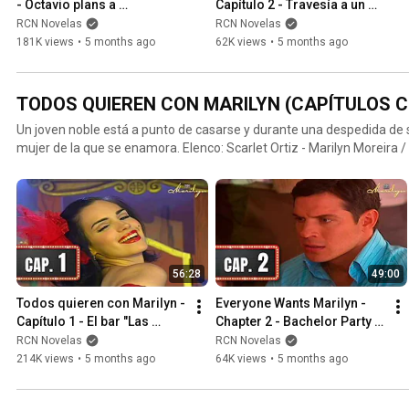
- Octavio plans a 
Capítulo 2 - Travesía a un 
honeymoon
largo paseo
RCN Novelas
RCN Novelas
181K views
•
5 months ago
62K views
•
5 months ago
TODOS QUIEREN CON MARILYN (CAPÍTULOS 
Un joven noble está a punto de casarse y durante una despedida de 
mujer de la que se enamora. Elenco: Scarlet Ortiz - Marilyn Moreira 
Camacho / Cristina Umaña -Lorenza Pachón / Diego Trujillo - Gabri
56:28
49:00
Todos quieren con Marilyn - 
Everyone Wants Marilyn - 
Capítulo 1 - El bar "Las 
Chapter 2 - Bachelor Party 
Divas"
Gift
RCN Novelas
RCN Novelas
214K views
•
5 months ago
64K views
•
5 months ago