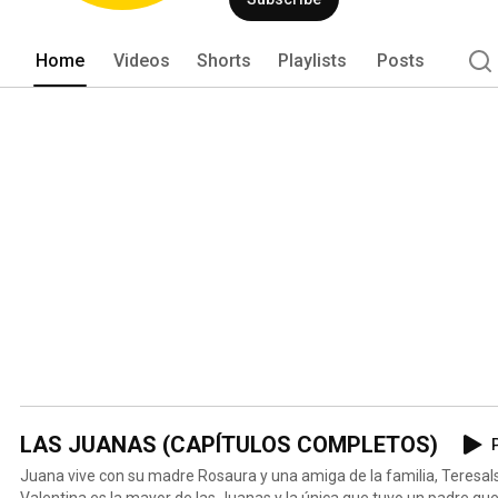
Home
Videos
Shorts
Playlists
Posts
LAS JUANAS (CAPÍTULOS COMPLETOS)
P
Juana vive con su madre Rosaura y una amiga de la familia, Teresals
Valentina es la mayor de las Juanas y la única que tuvo un padre que la reconoci