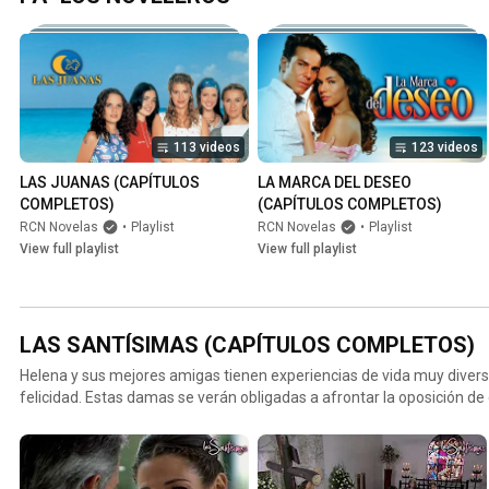
113 videos
123 videos
LAS JUANAS (CAPÍTULOS 
LA MARCA DEL DESEO 
COMPLETOS)
(CAPÍTULOS COMPLETOS)
RCN Novelas
•
Playlist
RCN Novelas
•
Playlist
View full playlist
View full playlist
LAS SANTÍSIMAS (CAPÍTULOS COMPLETOS)
Helena y sus mejores amigas tienen experiencias de vida muy divers
felicidad. Estas damas se verán obligadas a afrontar la oposición de
camino hacia la realización y a la felicidad. Elenco: Kathy Sáenz, Ma
Calzadilla, Alejandra Azcárate, Majida Issa, Carlos Andrés Torres Riv