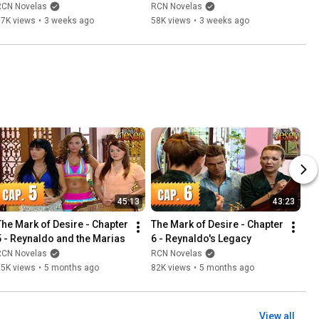
RCN Novelas
RCN Novelas
57K views
•
3 weeks ago
58K views
•
3 weeks ago
45:13
43:23
The Mark of Desire - Chapter 
The Mark of Desire - Chapter 
5 - Reynaldo and the Marias
6 - Reynaldo's Legacy
RCN Novelas
RCN Novelas
95K views
•
5 months ago
82K views
•
5 months ago
View all