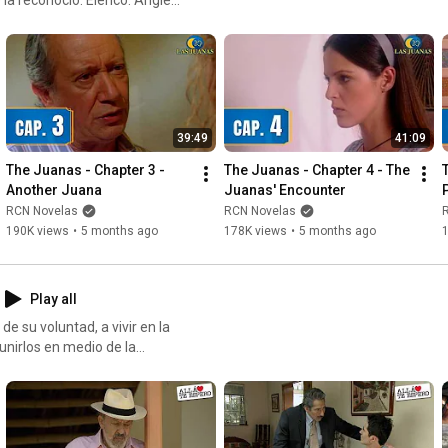
arolina Sabino - Juana
 / Rafael Novoa - Rubén
Calixto Salguero Judy
 de Cabrales.
39:49
41:09
The Juanas - Chapter 3 - 
The Juanas - Chapter 4 - The 
Another Juana
Juanas' Encounter
RCN Novelas
RCN Novelas
190K views
•
5 months ago
178K views
•
5 months ago
Play all
e su voluntad, a vivir en la
nirlos en medio de la