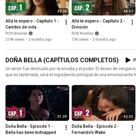
43:36
44:07
Allá te espero - Capítulo 1 - 
Allá te espero - Capítulo 2 - 
Cambio de vida
División
RCN Novelas
RCN Novelas
274K views
•
2 months ago
73K views
•
2 months ago
DOÑA BELLA (CAPÍTULOS COMPLETOS)
P
Un amor fue destruido por la envidia y el poder. El deseo de venganz
que es lastimada, será el ingrediente principal de una emocionante hi
51:29
42:33
Doña Bella - Episode 1 - 
Doña Bella - Episode 2 - 
Bella has been kidnapped
Fernando's Wake