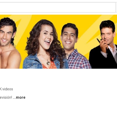
K videos
visión! 
...more