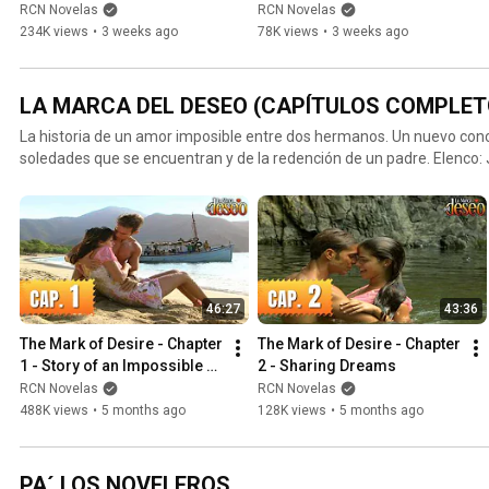
RCN Novelas
RCN Novelas
234K views
•
3 weeks ago
78K views
•
3 weeks ago
LA MARCA DEL DESEO (CAPÍTULOS COMPLET
La historia de un amor imposible entre dos hermanos. Un nuevo conc
soledades que se encuentran y de la redención de un padre. Elenco: Juan Alfonso Baptista - Luís
Eduardo Santibáñez / Stephanie Cayo - María Valentina Santibañez /
Claridad Santibañez / Mimi Morales - María Soledad Santibañez / H
Santibañez / Marcelo Buquet - Reynaldo Santibáñez / Katie Barberi
/Gabriel Valenzuela - Esteban Falcón
46:27
43:36
The Mark of Desire - Chapter 
The Mark of Desire - Chapter 
1 - Story of an Impossible 
2 - Sharing Dreams
Love
RCN Novelas
RCN Novelas
488K views
•
5 months ago
128K views
•
5 months ago
PA´ LOS NOVELEROS