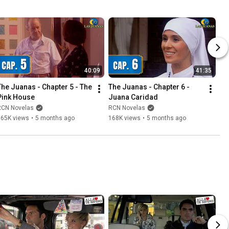
40:09
41:35
The Juanas - Chapter 5 - The 
The Juanas - Chapter 6 - 
Pink House
Juana Caridad
RCN Novelas
RCN Novelas
165K views
•
5 months ago
168K views
•
5 months ago