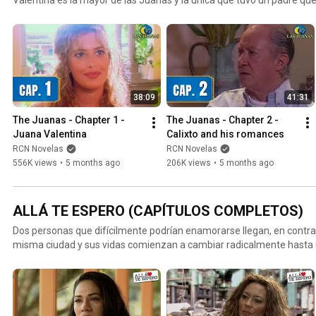
Cepeda - Juana Valentina / Catherine Siachoque - Juana Caridad / C
Matilde / Xilena Aycardi - Juana Manny / Susana Torres - Juana Bautista
Calixto Salguero / Miguel Varoni - Manuel F. Cuadrado / Pepe Sánchez - 
Henríquez - Doña Cuadrado de Salguero / Katherine Vélez: - Yolanda
38:09
41:31
The Juanas - Chapter 1 - 
The Juanas - Chapter 2 - 
Juana Valentina
Calixto and his romances
RCN Novelas
RCN Novelas
556K views
•
5 months ago
206K views
•
5 months ago
ALLÁ TE ESPERO (CAPÍTULOS COMPLETOS)
Dos personas que difícilmente podrían enamorarse llegan, en contra d
misma ciudad y sus vidas comienzan a cambiar radicalmente hasta u
soledad y la decepción en las que los dejaron sus parejas.