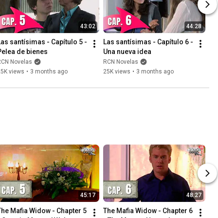
43:02
44:28
Las santísimas - Capítulo 5 - 
Las santísimas - Capítulo 6 - 
Pelea de bienes
Una nueva idea
RCN Novelas
RCN Novelas
25K views
•
3 months ago
25K views
•
3 months ago
45:17
48:27
The Mafia Widow - Chapter 5 
The Mafia Widow - Chapter 6 