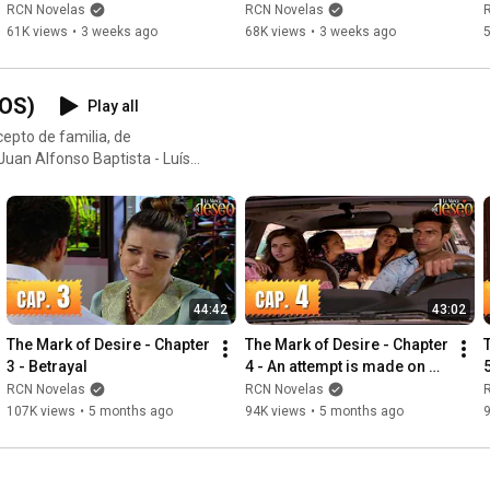
forever
RCN Novelas
RCN Novelas
61K views
•
3 weeks ago
68K views
•
3 weeks ago
OS)
Play all
epto de familia, de
 Sara Corrales - María
eidy Bermúdez - María Canela
 - Digna Nurey de Santibáñez
44:42
43:02
The Mark of Desire - Chapter 
The Mark of Desire - Chapter 
3 - Betrayal
4 - An attempt is made on 
Luis Eduardo's life
RCN Novelas
RCN Novelas
107K views
•
5 months ago
94K views
•
5 months ago