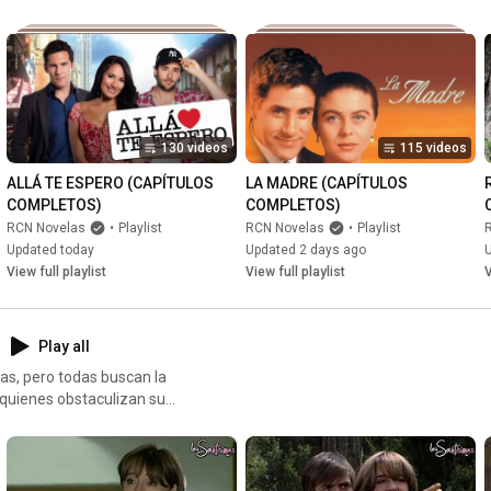
130 videos
115 videos
ALLÁ TE ESPERO (CAPÍTULOS 
LA MADRE (CAPÍTULOS 
COMPLETOS)
COMPLETOS)
RCN Novelas
•
Playlist
RCN Novelas
•
Playlist
Updated today
Updated 2 days ago
View full playlist
View full playlist
V
Play all
as, pero todas buscan la
 quienes obstaculizan su
rgarita Ortega, Ernesto
era.