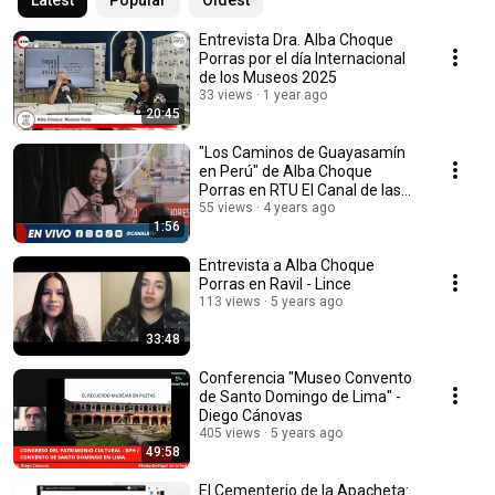
Latest
Popular
Oldest
Entrevista Dra. Alba Choque
Porras por el día Internacional
de los Museos 2025
33 views
1 year ago
20:45
"Los Caminos de Guayasamín
en Perú" de Alba Choque
Porras en RTU El Canal de las
Noticias Ecuador
55 views
4 years ago
1:56
Entrevista a Alba Choque
Porras en Ravil - Lince
113 views
5 years ago
33:48
Conferencia "Museo Convento
de Santo Domingo de Lima" -
Diego Cánovas
405 views
5 years ago
49:58
El Cementerio de la Apacheta: