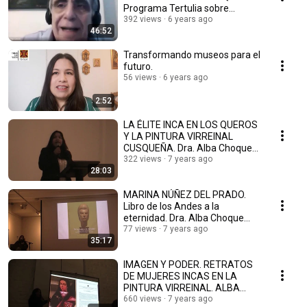
Programa Tertulia sobre
Patrimonio
392 views
6 years ago
46:52
Transformando museos para el
futuro.
56 views
6 years ago
2:52
LA ÉLITE INCA EN LOS QUEROS
Y LA PINTURA VIRREINAL
CUSQUEÑA. Dra. Alba Choque
Porras
322 views
7 years ago
28:03
MARINA NÚÑEZ DEL PRADO.
Libro de los Andes a la
eternidad. Dra. Alba Choque
Porras
77 views
7 years ago
35:17
IMAGEN Y PODER. RETRATOS
DE MUJERES INCAS EN LA
PINTURA VIRREINAL. ALBA
CHOQUE PORRAS
660 views
7 years ago