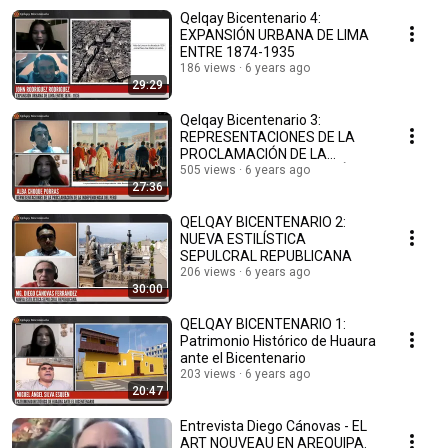
Qelqay Bicentenario 4:
EXPANSIÓN URBANA DE LIMA
ENTRE 1874-1935
186 views
6 years ago
29:29
Qelqay Bicentenario 3:
REPRESENTACIONES DE LA
PROCLAMACIÓN DE LA
INDEPENDENCIA DEL PERÚ
505 views
6 years ago
27:36
QELQAY BICENTENARIO 2:
NUEVA ESTILÍSTICA
SEPULCRAL REPUBLICANA
206 views
6 years ago
30:00
QELQAY BICENTENARIO 1:
Patrimonio Histórico de Huaura
ante el Bicentenario
203 views
6 years ago
20:47
Entrevista Diego Cánovas - EL
ART NOUVEAU EN AREQUIPA.