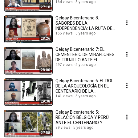
SANMARTINIANO DEL PERÚ
164 views
5 years ago
27:18
Qelqay Bicentenario 8.
SABORES DE LA
INDEPENDENCIA: LA RUTA DEL
PISCO EN AREQUIPA
165 views
5 years ago
28:26
Qelqay Bicentenario 7: EL
CEMENTERIO DE MIRAFLORES
DE TRUJILLO ANTE EL
BICENTENARIO
297 views
5 years ago
28:00
Qelqay Bicentenario 6: EL ROL
DE LA ARQUEOLOGÍA EN EL
CENTENARIO DE LA
INDEPENDENCIA Y
141 views
5 years ago
29:38
BICENTENARIO
Qelqay Bicentenario 5:
RELACIÓN BÉLGICA Y PERÚ
ANTE EL CENTENARIO Y
BICENTENARIO LA DE
89 views
5 years ago
27:58
INDEPENDENCIA