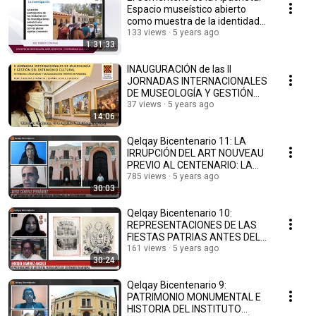
Espacio museístico abierto
como muestra de la identidad
local.
133 views
5 years ago
1:31:33
INAUGURACIÓN de las II
JORNADAS INTERNACIONALES
DE MUSEOLOGÍA Y GESTIÓN
DEL PATRIMONIO CULTURAL
37 views
5 years ago
14:06
Qelqay Bicentenario 11: LA
IRRUPCIÓN DEL ART NOUVEAU
PREVIO AL CENTENARIO: LA
CASONA FERNANDINI.
785 views
5 years ago
30:03
Qelqay Bicentenario 10:
REPRESENTACIONES DE LAS
FIESTAS PATRIAS ANTES DEL
CENTENARIO EN AREQUIPA
161 views
5 years ago
30:24
Qelqay Bicentenario 9:
PATRIMONIO MONUMENTAL E
HISTORIA DEL INSTITUTO