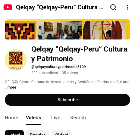
Qelqay “Qelqay-Peru” Cultura y
Patrimonio
Qelqay “Qelqay-Peru” Cultura 
y Patrimonio
@qelqayculturaypatrimonio5109
290 subscribers
•
35 videos
QELQAY Centro Peruano de Investigación y Gestión del Patrimonio Cultural 
...more
Subscribe
Home
Videos
Live
Search