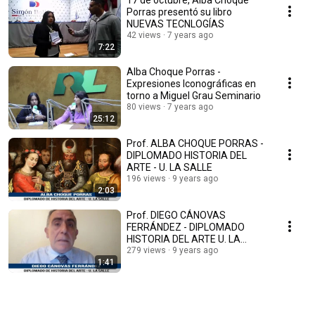
17 de octubre, Alba Choque
Porras presentó su libro
NUEVAS TECNLOGÍAS
42 views
7 years ago
7:22
Alba Choque Porras -
Expresiones Iconográficas en
torno a Miguel Grau Seminario
80 views
7 years ago
25:12
Prof. ALBA CHOQUE PORRAS -
DIPLOMADO HISTORIA DEL
ARTE - U. LA SALLE
196 views
9 years ago
2:03
Prof. DIEGO CÁNOVAS
FERRÁNDEZ - DIPLOMADO
HISTORIA DEL ARTE U. LA
SALLE
279 views
9 years ago
1:41