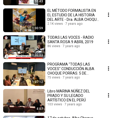
55:43
EL MÉTODO FORMALISTA EN
EL ESTUDIO DE LA HISTORIA
DEL ARTE - Dra. ALBA CHOQUE
PORRAS
2.1K views
7 years ago
1:00:59
TODAS LAS VOCES - RADIO
SANTA ROSA 9 ABRIL 2019
86 views
7 years ago
1:00:03
PROGRAMA "TODAS LAS
VOCES" CONDUCCIÓN ALBA
CHOQUE PORRAS. 5 DE
MARZO 2019
75 views
7 years ago
1:07:12
Libro MARINA NÚÑEZ DEL
PRADO Y SU LEGADO
ARTÍSTICO EN EL PERÚ
103 views
7 years ago
4:07