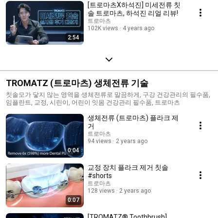
[트로마츠X하석진] 미세전류 칫
솔 트로마츠, 하석진 리얼 리뷰!
트로마츠
102K views
4 years ago
2:54
TROMATZ (트로마츠) 생체전류 기술
칫솔모가 닿지 않는 영역을 생체전류로 말끔하게, 구강 건강관리의 필수품,
임플란트, 교정, 시린이, 어린이 잇몸 건강관리 필수품, 트로마츠
생체전류 (트로마츠) 플라크 제
거
트로마츠
94 views
2 years ago
0:04
교정 장치 플라크 제거 칫솔
#shorts
트로마츠
128 views
2 years ago
0:07
[TROMATZ® Toothbrush]