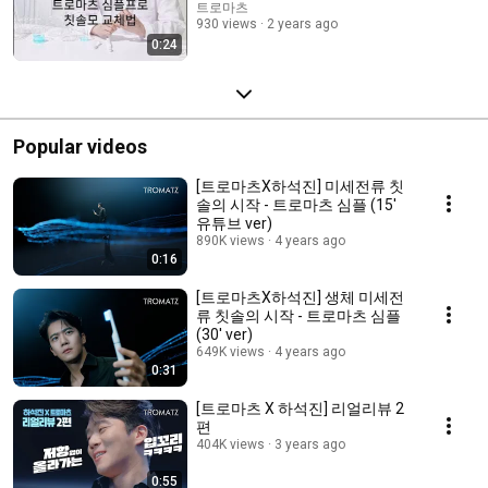
트로마츠
930 views
2 years ago
0:24
Popular videos
[트로마츠X하석진] 미세전류 칫
솔의 시작 - 트로마츠 심플 (15'
유튜브 ver)
890K views
4 years ago
0:16
[트로마츠X하석진] 생체 미세전
류 칫솔의 시작 - 트로마츠 심플
(30' ver)
649K views
4 years ago
0:31
[트로마츠 X 하석진] 리얼리뷰 2
편
404K views
3 years ago
0:55