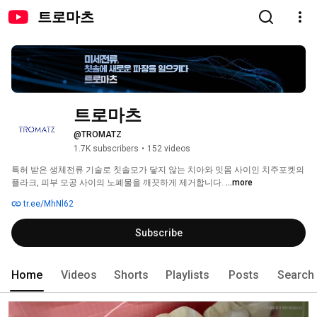
트로마츠
트로마츠
@TROMATZ
1.7K subscribers
•
152 videos
특허 받은 생체전류 기술로 칫솔모가 닿지 않는 치아와 잇몸 사이인 치주포켓의 
플라크, 피부 모공 사이의 노폐물을 깨끗하게 제거합니다. 
...more
tr.ee/MhNl62
Subscribe
Home
Videos
Shorts
Playlists
Posts
Search