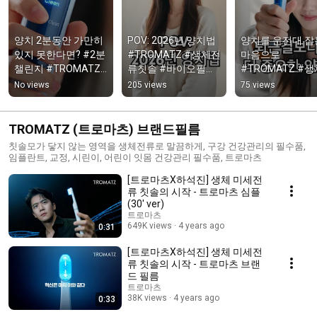
양치 2분동안 가만히 
POV: 2026년 양치법 
양치를 운전대 잡는
있지 못한다면? #2분
#TROMATZ #생체전
마음으로 
챌린지 #TROMATZ 
류칫솔 #바이오필름 
#TROMATZ #
#생체전류칫솔 #바
#양치루틴 #잇몸관
류칫솔 #바이오필
No views
205 views
75 views
이오필름 #양치루틴
리
#잇몸관리 #양
틴
TROMATZ (트로마츠) 브랜드필름
칫솔모가 닿지 않는 영역을 생체전류로 말끔하게, 구강 건강관리의 필수품,
임플란트, 교정, 시린이, 어린이 잇몸 건강관리 필수품, 트로마츠
[트로마츠X하석진] 생체 미세전
류 칫솔의 시작 - 트로마츠 심플
(30' ver)
트로마츠
649K views
4 years ago
0:31
[트로마츠X하석진] 생체 미세전
류 칫솔의 시작 - 트로마츠 브랜
드 필름
트로마츠
38K views
4 years ago
0:33