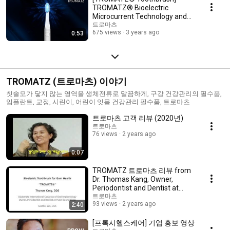
TROMATZ® Bioelectric
Microcurrent Technology and
Clinical Trials
트로마츠
675 views
3 years ago
0:53
TROMATZ (트로마츠) 이야기
칫솔모가 닿지 않는 영역을 생체전류로 말끔하게, 구강 건강관리의 필수품,
임플란트, 교정, 시린이, 어린이 잇몸 건강관리 필수품, 트로마츠
트로마츠 고객 리뷰 (2020년)
트로마츠
76 views
2 years ago
0:07
TROMATZ 트로마츠 리뷰 from
Dr. Thomas Kang, Owner,
Periodontist and Dentist at
Puget Sound Perio, WA, USA
트로마츠
93 views
2 years ago
2:40
[프록시헬스케어] 기업 홍보 영상