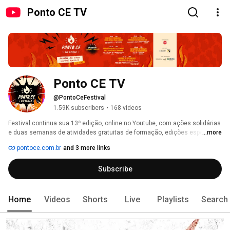
Ponto CE TV
Ponto CE TV
@PontoCeFestival
1.59K subscribers
•
168 videos
Festival continua sua 13ª edição, online no Youtube, com ações solidárias 
e duas semanas de atividades gratuitas de formação, edições especiais 
...more
do Programa Ponto.CE na rádio, painéis com grandes nomes da cultura no 
pontoce.com.br
and 3 more links
Brasil e diversos shows, entre eles Lucas Silveira (Fresno - RS) e 
Selvagens à Procura de Lei (CE). 
Subscribe
Home
Videos
Shorts
Live
Playlists
Search