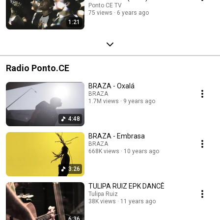
Ponto CE TV
75 views
6 years ago
1:21
Radio Ponto.CE
BRAZA - Oxalá
BRAZA
1.7M views
9 years ago
4:48
BRAZA - Embrasa
BRAZA
668K views
10 years ago
3:26
TULIPA RUIZ EPK DANCÊ
Tulipa Ruiz
38K views
11 years ago
6:36