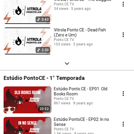
Ponto CE TV
34 views
5 years ago
5:43
Vitrola Ponto.CE - Dead Fish
(Zero e Um)
Ponto CE TV
103 views
5 years ago
2:30
Estúdio PontoCE - 1° Temporada
Estúdio Ponto.CE - EP01: Old
Books Room
Ponto CE TV
867 views
8 years ago
20:52
Estúdio PontoCE - EP02: In no
Sense
Ponto CE TV
1.5K views
8 years ago