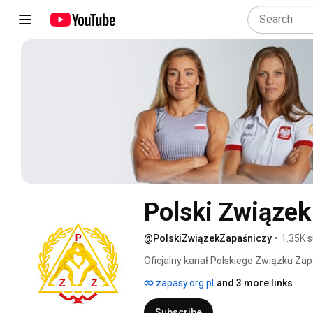
Polski Związek
@PolskiZwiązekZapaśniczy
•
1.35K s
Oficjalny kanał Polskiego Związku Za
reprezentacji Polski: kulisy, reportaże, 
zapasy.org.pl
and 3 more links
prasowe. 
Subscribe