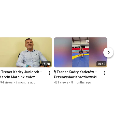
15:28
10:42
🎙️ Trener Kadry Juniorek – 
🎙️ Trener Kadry Kadetów – 
Marcin Marcinkiewicz 
Przemysław Kraczkowski 
podsumowuje sezon!
podsumowuje sezon!
394 views
•
7 months ago
431 views
•
8 months ago