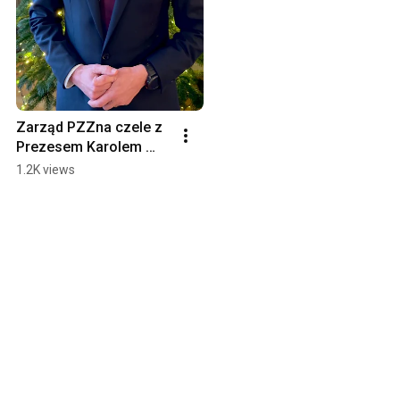
Zarząd PZZna czele z 
Prezesem Karolem 
Łebkowskim, składa 
1.2K views
najserdeczniejsze 
życzenia.