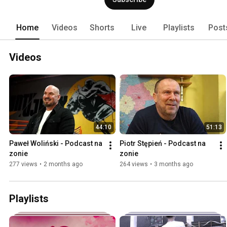
Home
Videos
Shorts
Live
Playlists
Post
Videos
44:10
51:13
Paweł Woliński - Podcast na 
Piotr Stępień - Podcast na 
zonie
zonie
277 views
•
2 months ago
264 views
•
3 months ago
Playlists