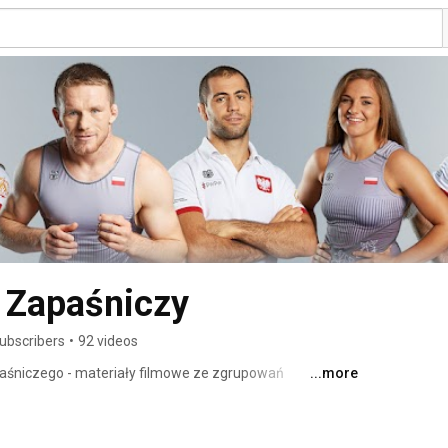
 Zapaśniczy
ubscribers
•
92 videos
paśniczego - materiały filmowe ze zgrupowań 
...more
relacje, skróty walk, treningi, wywiady, konferencje 