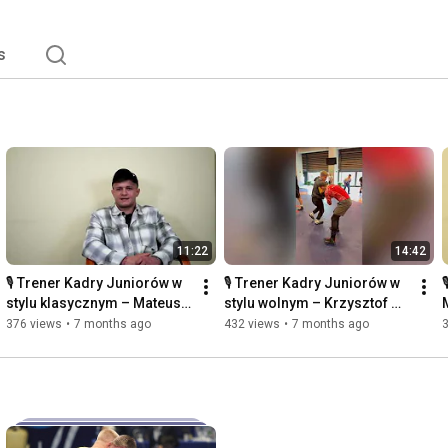
s
11:22
14:42
🎙️ Trener Kadry Juniorów w 
🎙️ Trener Kadry Juniorów w 
stylu klasycznym – Mateusz 
stylu wolnym – Krzysztof 
Wolny podsumowuje sezon!
Ołenczyn podsumowuje 
376 views
•
7 months ago
432 views
•
7 months ago
sezon!