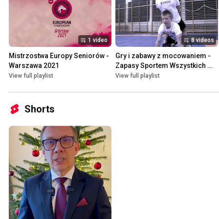
1 video
8 videos
Mistrzostwa Europy Seniorów - 
Gry i zabawy z mocowaniem - 
Warszawa 2021
Zapasy Sportem Wszystkich 
Dzieci
View full playlist
View full playlist
Shorts