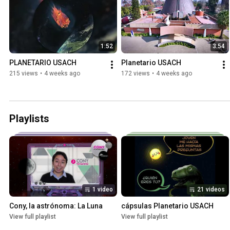
1:52
3:54
PLANETARIO USACH
Planetario USACH
215 views
•
4 weeks ago
172 views
•
4 weeks ago
Playlists
1 video
21 videos
Cony, la astrónoma: La Luna
cápsulas Planetario USACH
View full playlist
View full playlist