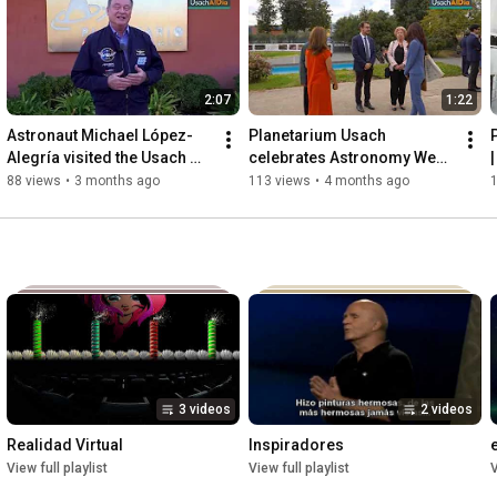
Universe y A Sky Full of Stars.

Las entradas están disponibles en planetariochile.cl con un 
valor único de 12 mil pesos.
2:07
1:22
Astronaut Michael López-
Planetarium Usach 
Alegría visited the Usach 
celebrates Astronomy Week 
Planetarium
in Chile 2026 University of 
88 views
•
3 months ago
113 views
•
4 months ago
Santiago, Chile
3 videos
2 videos
Realidad Virtual
Inspiradores
View full playlist
View full playlist
V