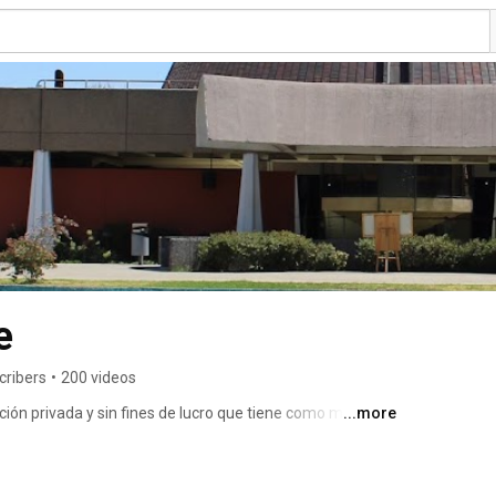
e
cribers
•
200 videos
ción privada y sin fines de lucro que tiene como misión 
...more
o crítico en audiencias de todas las edades generando 
 a las personas a valorar la astronomía, las ciencias 