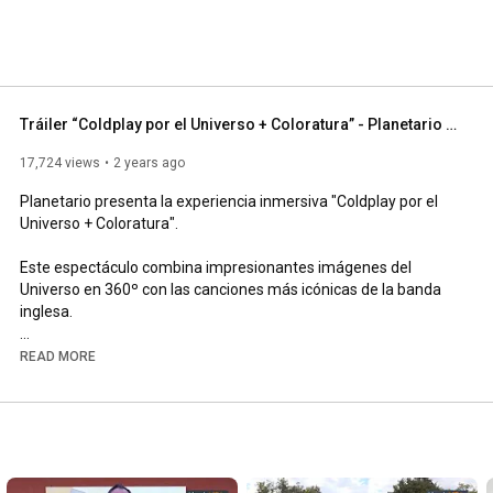
Tráiler “Coldplay por el Universo + Coloratura” - Planetario USACH
17,724 views
2 years ago
Planetario presenta la experiencia inmersiva "Coldplay por el 
Universo + Coloratura".

Este espectáculo combina impresionantes imágenes del 
Universo en 360º con las canciones más icónicas de la banda 
inglesa.

El musical incluye la canción "Coloratura", un viaje cósmico que 
READ MORE
evoca la conexión profunda entre el ser humano y el Universo, 
citando personajes y planetas como Galileo y Neptuno.

El setlist que incluye 12 canciones: Coloratura, The Scientist; 
Clocks; Viva la Vida; Speed of Sound; Yellow; Hymn for the 
Weekend; Paradise; Fix You; Adventure of a Lifetime; My 