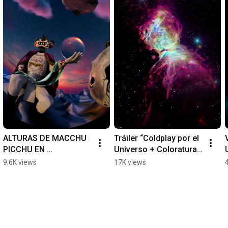
ALTURAS DE MACCHU 
Tráiler “Coldplay por el 
PICCHU EN 
Universo + Coloratura” 
PLANETARIO USACH
- Planetario USACH
9.6K views
17K views