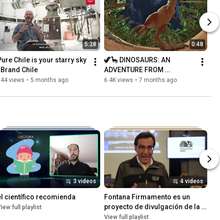
5:28
0:48
Pure Chile is your starry sky 
🦖🦕 DINOSAURS: AN 
| Brand Chile
ADVENTURE FROM 
ANOTHER ERA AT THE 
144 views
•
5 months ago
6.4K views
•
7 months ago
USACH PLANETARIUM
3 videos
4 videos
el científico recomienda
Fontana Firmamento es un 
proyecto de divulgación de la 
iew full playlist
ciencia del Instituto de 
View full playlist