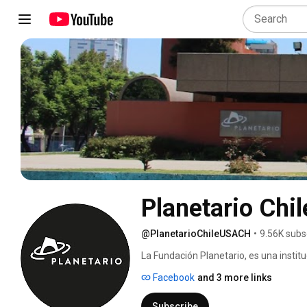
Planetario Chil
@PlanetarioChileUSACH
•
9.56K subs
La Fundación Planetario, es una institu
contribuir al despertar del pensamient
Facebook
and 3 more links
experiencias sorprendentes que inspiren
afines y la cultura. 
Subscribe