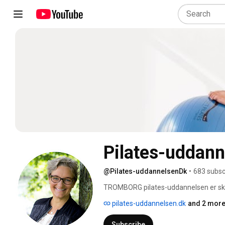
Pilates-uddann
@Pilates-uddannelsenDk
•
683 subsc
TROMBORG pilates-uddannelsen er skræd
klinikker. 
pilates-uddannelsen.dk
and 2 more
Subscribe