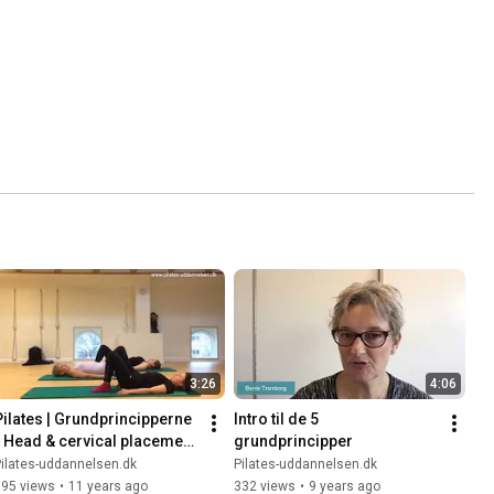
3:26
4:06
Pilates | Grundprincipperne 
Intro til de 5 
- Head & cervical placement 
grundprincipper
/ Placering af hoved og 
ilates-uddannelsen.dk
Pilates-uddannelsen.dk
nakke
395 views
•
11 years ago
332 views
•
9 years ago