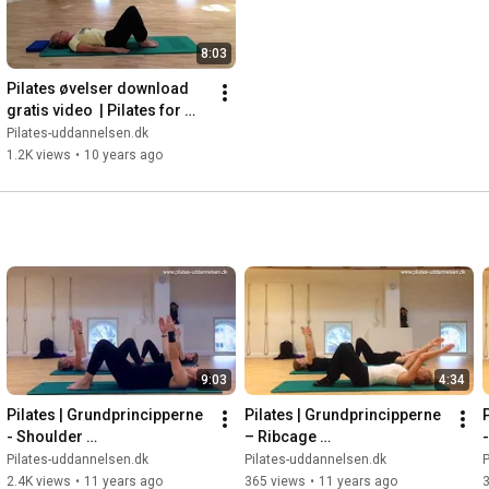
8:03
Pilates øvelser download 
gratis video  | Pilates for 
letøvede nr. 3
Pilates-uddannelsen.dk
1.2K views
•
10 years ago
9:03
4:34
Pilates | Grundprincipperne 
Pilates | Grundprincipperne 
- Shoulder 
– Ribcage 
stabilty/Stabilisering af 
placement/Stabilisering af 
Pilates-uddannelsen.dk
Pilates-uddannelsen.dk
P
skulderbladene
brystkassen
2.4K views
•
11 years ago
365 views
•
11 years ago