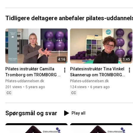
Tidligere deltagere anbefaler pilates-uddannel
4:16
1:45
Pilates instruktør Camilla 
Pilatesinstruktør Tina Vinkel 
Tromborg om TROMBORG 
Skannerup om TROMBORG 
pilatesuddannelsen
pilates-uddannelsen
Pilates-uddannelsen.dk
Pilates-uddannelsen.dk
201 views
•
5 years ago
124 views
•
6 years ago
CC
CC
Spørgsmål og svar
Play all