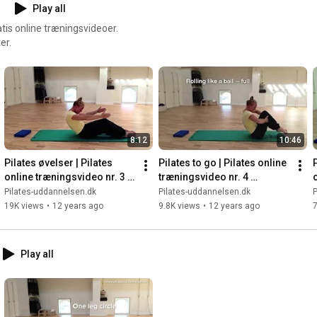
Play all
is online træningsvideoer.
er.
8:12
10:46
Pilates øvelser | Pilates 
Pilates to go | Pilates online 
online træningsvideo nr. 3 
træningsvideo nr. 4 
(Begyndere)
(Begyndere)
Pilates-uddannelsen.dk
Pilates-uddannelsen.dk
P
19K views
•
12 years ago
9.8K views
•
12 years ago
7
Play all