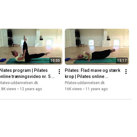
10:05
13:17
Pilates program | Pilates 
Pilates: Flad mave og stærk 
online træningsvideo nr. 5 
krop | Pilates online 
(Begyndere)
træningsvideo nr. 6 
ilates-uddannelsen.dk
Pilates-uddannelsen.dk
(Begyndere)
.8K views
•
12 years ago
16K views
•
11 years ago