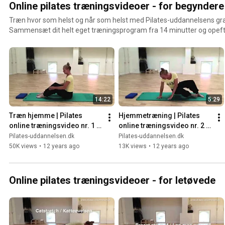
Online pilates træningsvideoer - for begyndere
Træn hvor som helst og når som helst med Pilates-uddannelsens grat
Sammensæt dit helt eget træningsprogram fra 14 minutter og opeft
14:22
5:29
Træn hjemme | Pilates 
Hjemmetræning | Pilates 
online træningsvideo nr. 1 
online træningsvideo nr. 2 
(Begyndere)
(Begyndere)
Pilates-uddannelsen.dk
Pilates-uddannelsen.dk
50K views
•
12 years ago
13K views
•
12 years ago
Online pilates træningsvideoer - for letøvede