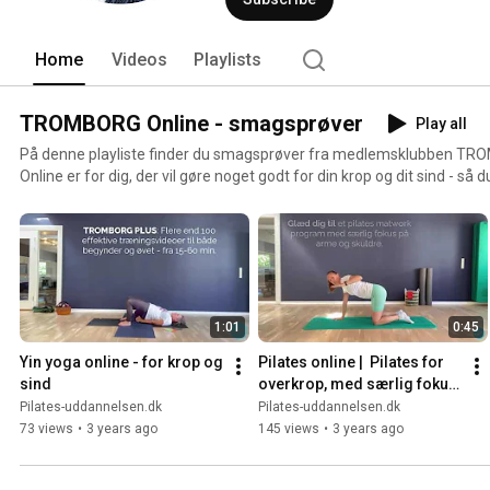
Home
Videos
Playlists
TROMBORG Online - smagsprøver
Play all
På denne playliste finder du smagsprøver fra medlemsklubben TROMBORG 
Online er for dig, der vil gøre noget godt for din krop og dit sind - så du kan slippe for rygproblemer,
stress og andre skavanker. I medlemsklubben TROMBORG Online har du adgang til videoer med
træningsprogrammer, der løsner op for spændinger, opbygger styrke
sindet. Prorammerne ligger online på vores træningsplatform, og er t
tidspunkter af døgnet. Vi tilbyder undervisning, der er designet til at 
1:01
0:45
Yin yoga online - for krop og 
Pilates online |  Pilates for 
sind
overkrop, med særlig fokus 
på arme og skuldre
Pilates-uddannelsen.dk
Pilates-uddannelsen.dk
73 views
•
3 years ago
145 views
•
3 years ago