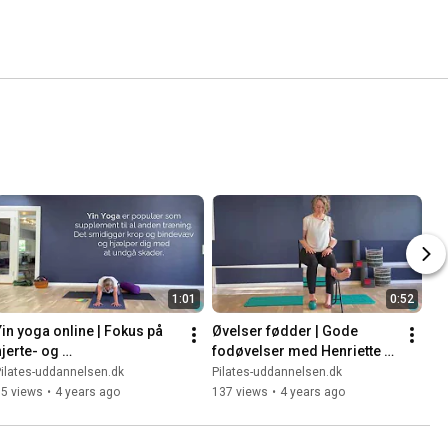
1:01
0:52
Yin yoga online | Fokus på 
Øvelser fødder | Gode 
jerte- og 
fodøvelser med Henriette 
tyndtarmsmeridianer
Askholm Jørgensen
ilates-uddannelsen.dk
Pilates-uddannelsen.dk
95 views
•
4 years ago
137 views
•
4 years ago