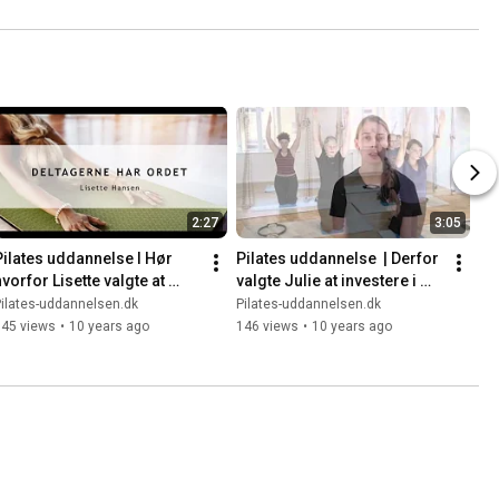
2:27
3:05
Pilates uddannelse I Hør 
Pilates uddannelse  | Derfor 
vorfor Lisette valgte at 
valgte Julie at investere i 
nvestere i pilates 
pilates-uddannelsen
ilates-uddannelsen.dk
Pilates-uddannelsen.dk
uddannelse
145 views
•
10 years ago
146 views
•
10 years ago