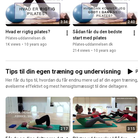
3:34
2:40
Hvad er rigtig pilates?
Sådan får du den bedste 
start med pilates
Pilates-uddannelsen.dk
1K views
•
10 years ago
Pilates-uddannelsen.dk
214 views
•
10 years ago
Tips til din egen træning og undervisning
P
Her får du tips til, hvordan du får endnu mere ud af din egen træning
øvelserne effektivt og mest hensigtsmæssigt til dine deltagere.
2:17
3:15