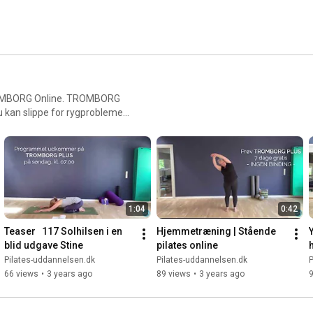
Online. TROMBORG
 og smidighed og skaber ro i
ilgængelige på alle
passe ind i en travl hverdag.
1:04
0:42
Teaser   117 Solhilsen i en 
Hjemmetræning | Stående 
blid udgave Stine
pilates online
h
Pilates-uddannelsen.dk
Pilates-uddannelsen.dk
P
66 views
•
3 years ago
89 views
•
3 years ago