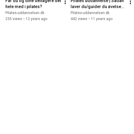
Får du og dine deltagere det 
Pilates uddannelse | Sådan 
hele med i pilates?
laver du/guider du øvelsen 
Obliques Roll back
Pilates-uddannelsen.dk
Pilates-uddannelsen.dk
235 views
•
12 years ago
442 views
•
11 years ago