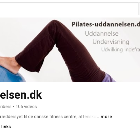
elsen.dk
ribers
•
105 videos
dersyet til de danske fitness centre, aftenskoler og 
...more
 links