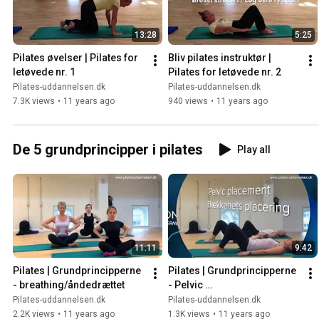
13:28
5:25
Pilates øvelser | Pilates for 
Bliv pilates instruktør | 
letøvede nr. 1
Pilates for letøvede nr. 2
Pilates-uddannelsen.dk
Pilates-uddannelsen.dk
7.3K views
•
11 years ago
940 views
•
11 years ago
De 5 grundprincipper i pilates
Play all
11:11
9:42
Pilates | Grundprincipperne 
Pilates | Grundprincipperne 
- breathing/åndedrættet
- Pelvic 
placement/Bækkenets 
Pilates-uddannelsen.dk
Pilates-uddannelsen.dk
placering
2.2K views
•
11 years ago
1.3K views
•
11 years ago