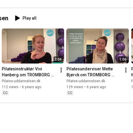
sen
Play all
2:04
1:06
Pilatesinstruktør Vivi 
Pilatesunderviser Mette 
Hanberg om TROMBORG 
Bjørck om TROMBORG 
h
pilatesuddannelsen
pilates-uddannelsen
i
Pilates-uddannelsen.dk
Pilates-uddannelsen.dk
P
112 views
•
6 years ago
129 views
•
6 years ago
CC
CC