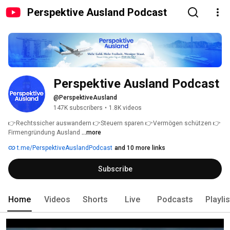
Perspektive Ausland Podcast
Perspektive Ausland Podcast
@PerspektiveAusland
147K subscribers
•
1.8K videos
👉Rechtssicher auswandern 👉Steuern sparen 👉Vermögen schützen 👉
Firmengründung Ausland 
...more
t.me/PerspektiveAuslandPodcast
and 10 more links
Subscribe
Home
Videos
Shorts
Live
Podcasts
Playli