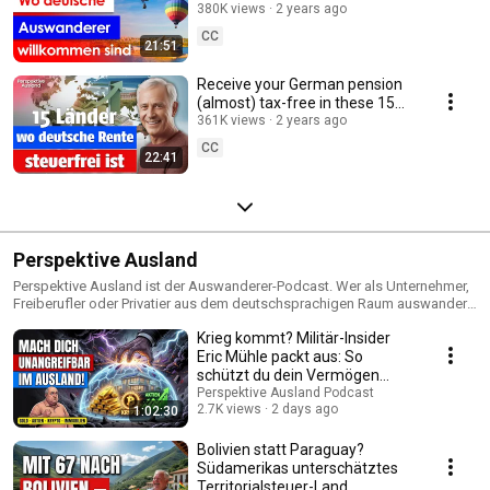
popular
380K views
2 years ago
CC
21:51
Receive your German pension
(almost) tax-free in these 15
countries
361K views
2 years ago
CC
22:41
Perspektive Ausland
Perspektive Ausland ist der Auswanderer-Podcast. Wer als Unternehmer,
Freiberufler oder Privatier aus dem deutschsprachigen Raum auswandern
oder digitaler Nomade werden will, der hat jede Menge steuerliche und
Krieg kommt? Militär-Insider
rechtliche Fragen. Länderauswahl, internationales Steuerrecht,
Firmengründung im Ausland, Wegzugsteuer, Visa, Kapitalanlagen und
Eric Mühle packt aus: So
Vermögensschutz - das sind nur einige der Themen, mit denen man sich
schützt du dein Vermögen
jetzt auseinandersetzen muss. Perspektive Ausland ist der
(Plan B)
Perspektive Ausland Podcast
deutschsprachige Podcast aus London für Auswanderer der sich genau
2.7K views
2 days ago
1:02:30
mit solchen Fragestellungen beschäftigt. Ganz egal, was deine
Motivation für die Auswanderung ist - weniger Steuern, mehr Freiheit oder
Bolivien statt Paraguay?
höhere Lebensqualität - hier bist du richtig. Deine Podcast Hosts
Südamerikas unterschätztes
Sebastian Sauerborn und Daniel bereiten mit ihren interessanten Gästen
Territorialsteuer-Land