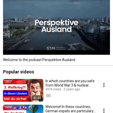
Welcome to the podcast Perspektive Ausland
Popular videos
In which countries are you safe
from World War 3 & nuclear
war?
437K views
2 years ago
CC
21:32
Welcome! In these countries,
German expats are particulary