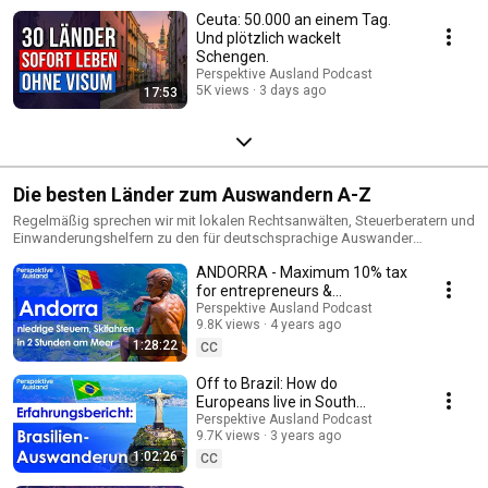
Ceuta: 50.000 an einem Tag.
Und plötzlich wackelt
Schengen.
Perspektive Ausland Podcast
5K views
3 days ago
17:53
Die besten Länder zum Auswandern A-Z
Regelmäßig sprechen wir mit lokalen Rechtsanwälten, Steuerberatern und
Einwanderungshelfern zu den für deutschsprachige Auswander
interessantesten Ländern auf der Welt.
ANDORRA - Maximum 10% tax
for entrepreneurs &
freelancers | Emigration
Perspektive Ausland Podcast
9.8K views
4 years ago
Andorra | Non-EU countries
1:28:22
CC
Off to Brazil: How do
Europeans live in South
America's largest country?
Perspektive Ausland Podcast
9.7K views
3 years ago
1:02:26
CC