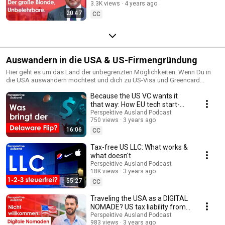
3.3K views
4 years ago
incorrigible?
20:47
CC
Auswandern in die USA & US-Firmengründung
Hier geht es um das Land der unbegrenzten Möglichkeiten. Wenn Du in
die USA auswandern möchtest und dich zu US-Visa und Greencard
Optionen informieren willst, bist Du hier richtig. Aber auch die US-
Because the US VC wants it
Firmengründung ist ein Thema, das wir hier immer wieder in allen Facetten
behandeln. Die Gründung einer US-Gesellschaft ist für die meisten US-
that way: How EU tech start-
Auswanderer essenziell. Aber auch wer "nur" ein zweites Standbein in
ups are setting up in Delaware
Perspektive Ausland Podcast
den USA gründen will, muss sich oft mit US-Rechtsformen befassen. Und
750 views
3 years ago
schliesslich stellen wir auch noch diverse Investitionsmöglichkeiten und
16:06
CC
Geldanlagen in den USA vor, die für dich relevant sind, wenn du
ausserhalb Europas diversifizieren willst.
Tax-free US LLC: What works &
what doesn't
Perspektive Ausland Podcast
18K views
3 years ago
55:27
CC
Traveling the USA as a DIGITAL
NOMADE? US tax liability from
$2000!
Perspektive Ausland Podcast
983 views
3 years ago