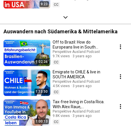
9:23
CC
Auswandern nach Südamerika & Mittelamerika
Off to Brazil: How do
Europeans live in South
America's largest country?
Perspektive Ausland Podcast
9.7K views
3 years ago
1:02:26
CC
Emigrate to CHILE & live in
SOUTH AMERICA
Perspektive Ausland Podcast
4.5K views
3 years ago
1:15:50
CC
Tax-free living in Costa Rica.
With Alex Raue,
Vermietertagebuch
Perspektive Ausland Podcast
9.8K views
3 years ago
1:00:13
CC