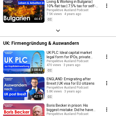
Living & Working in Bulgaria |
10% flat tax | 7.5% tax for self-
employed | Crypto friendly
Perspektive Ausland Podcast
7.5K views
4 years ago
44:47
CC
UK: Firmengründung & Auswandern
UK PLC: Ideal capital market
legal form for IPOs, private
placements & bonds
Perspektive Ausland Podcast
470 views
3 years ago
1:08:42
CC
ENGLAND: Emigrating after
Brexit | UK visa for EU citizens
Perspektive Ausland Podcast
5.8K views
3 years ago
42:18
CC
Boris Becker in prison: His
biggest mistake. Did he have
the wrong advisors, or is he
Perspektive Ausland Podcast