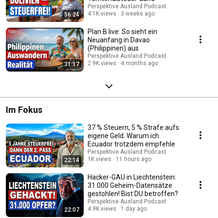
die wichtigsten Informationen zum Thema Wohnsitzverlagerung ins
Perspektive Ausland Podcast
Ausland verständlich auf.
4.1K views
3 weeks ago
56:24
Plan B live: So sieht ein
Neuanfang in Davao
(Philippinen) aus
Perspektive Ausland Podcast
2.9K views
4 months ago
31:17
Im Fokus
37 % Steuern, 5 % Strafe aufs
eigene Geld. Warum ich
Ecuador trotzdem empfehle
Perspektive Ausland Podcast
1K views
11 hours ago
22:14
Hacker-GAU in Liechtenstein:
31.000 Geheim-Datensätze
gestohlen! Bist DU betroffen?
Perspektive Ausland Podcast
4.9K views
1 day ago
22:07