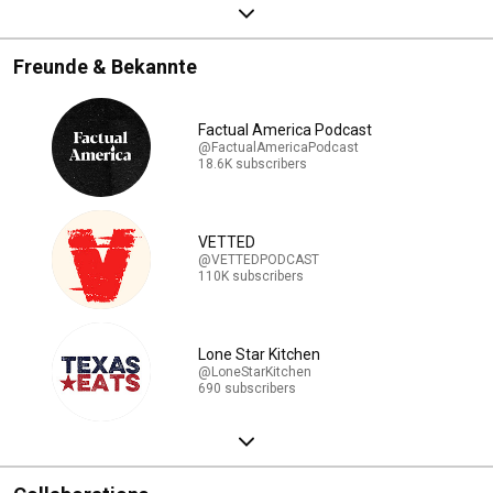
Freunde & Bekannte
Factual America Podcast
@FactualAmericaPodcast
18.6K subscribers
VETTED
@VETTEDPODCAST
110K subscribers
Lone Star Kitchen
@LoneStarKitchen
690 subscribers