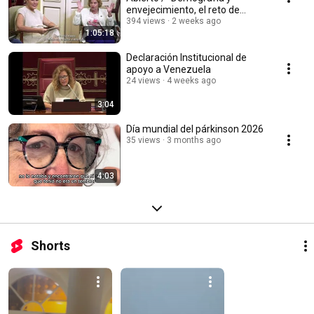
envejecimiento, el reto de
Canarias”
394 views
2 weeks ago
1:05:18
Declaración Institucional de
apoyo a Venezuela
24 views
4 weeks ago
3:04
Día mundial del párkinson 2026
35 views
3 months ago
4:03
Shorts