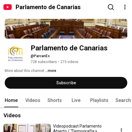
Parlamento de Canarias
Parlamento de Canarias
@ParcanEs
728 subscribers
•
273 videos
More about this channel
...more
Subscribe
Home
Videos
Shorts
Live
Playlists
Search
Videos
Videopodcast Parlamento
Abierto / “Demografía y