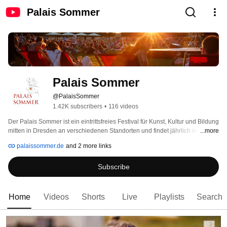
Palais Sommer
Palais Sommer
@PalaisSommer
1.42K subscribers
•
116 videos
Der Palais Sommer ist ein eintrittsfreies Festival für Kunst, Kultur und Bildung 
mitten in Dresden an verschiedenen Standorten und findet jährlich in den 
...more
Sommermonaten Juni, Juli und August statt. 
palaissommer.de
and 2 more links
Subscribe
Home
Videos
Shorts
Live
Playlists
Search