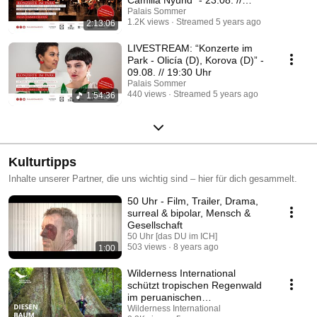
19:00 Uhr
Palais Sommer
1.2K views
Streamed 5 years ago
2:13:06
LIVESTREAM: “Konzerte im
Park - Olicía (D), Korova (D)” -
09.08. // 19:30 Uhr
Palais Sommer
440 views
Streamed 5 years ago
1:54:36
Kulturtipps
Inhalte unserer Partner, die uns wichtig sind – hier für dich gesammelt.
50 Uhr - Film, Trailer, Drama,
surreal & bipolar, Mensch &
Gesellschaft
50 Uhr [das DU im ICH]
503 views
8 years ago
1:00
Wilderness International
schützt tropischen Regenwald
im peruanischen
Amazonasgebiet!
Wilderness International