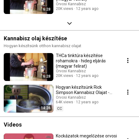
Orvosi Kannabisz
20K views
12 years ago
6:28
Kannabisz olaj készítése
Hogyan készítsünk otthon kannabisz olajat
THCa tinktúra készítése
rohamokra - hideg eljárás
(magyar felirat)
Orvosi Kannabisz
20K views
12 years ago
6:28
Hogyan készítsünk Rick
Simpson Kannabisz Olajat -
Lépésről lépésre
Orvosi Kannabisz
64K views
12 years ago
14:26
CC
Videos
Kockázatok megelőzése orvosi