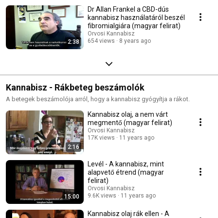
Dr Allan Frankel a CBD-dús
kannabisz használatáról beszél
fibromialgiára (magyar felirat)
Orvosi Kannabisz
654 views
8 years ago
2:38
Kannabisz - Rákbeteg beszámolók
A betegek beszámolója arról, hogy a kannabisz gyógyítja a rákot.
Kannabisz olaj, a nem várt
megmentő (magyar felirat)
Orvosi Kannabisz
17K views
11 years ago
2:16
Levél - A kannabisz, mint
alapvető étrend (magyar
felirat)
Orvosi Kannabisz
9.6K views
11 years ago
15:00
Kannabisz olaj rák ellen - A