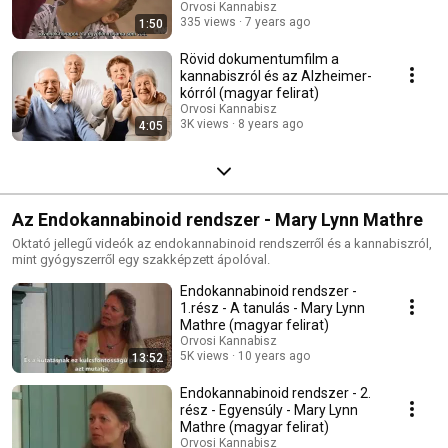
Orvosi Kannabisz
335 views
7 years ago
1:50
Rövid dokumentumfilm a
kannabiszról és az Alzheimer-
kórról (magyar felirat)
Orvosi Kannabisz
3K views
8 years ago
4:05
Az Endokannabinoid rendszer - Mary Lynn Mathre
Oktató jellegű videók az endokannabinoid rendszerről és a kannabiszról,
mint gyógyszerről egy szakképzett ápolóval.
Endokannabinoid rendszer -
1.rész - A tanulás - Mary Lynn
Mathre (magyar felirat)
Orvosi Kannabisz
5K views
10 years ago
13:52
Endokannabinoid rendszer - 2.
rész - Egyensúly - Mary Lynn
Mathre (magyar felirat)
Orvosi Kannabisz