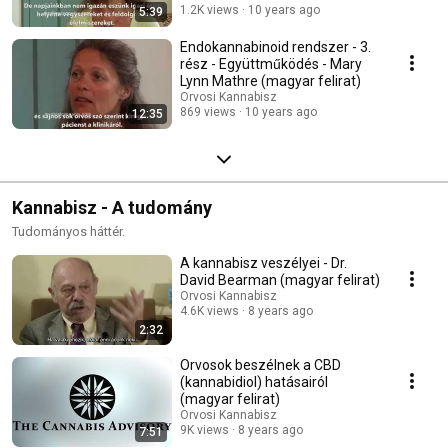
1.2K views
10 years ago
5:39
Endokannabinoid rendszer - 3.
rész - Együttműködés - Mary
Lynn Mathre (magyar felirat)
Orvosi Kannabisz
869 views
10 years ago
12:35
Kannabisz - A tudomány
Tudományos háttér.
A kannabisz veszélyei - Dr.
David Bearman (magyar felirat)
Orvosi Kannabisz
4.6K views
8 years ago
2:32
Orvosok beszélnek a CBD
(kannabidiol) hatásairól
(magyar felirat)
Orvosi Kannabisz
9K views
8 years ago
7:51