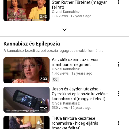
Stan Rutner Történet (magyar
felirat)
Orvosi Kannabisz
11K views
12 years ago
3:43
Kannabisz és Epilepszia
A kannabisz kezeli az epilepszia legagresszívabb formáit is.
A szülők szerint az orvosi
marihuána megmenti
gyermekeik életét - Epilepszia
Orvosi Kannabisz
1.4K views
12 years ago
2:33
CC
Jason és Jayden utazása -
Gyerekkori epilepszia kezelése
kannabisszal (magyar felirat)
Orvosi Kannabisz
530 views
12 years ago
2:52
THCa tinktúra készítése
rohamokra - hideg eljárás
(magyar felirat)