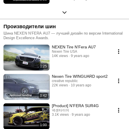
Производители шин
Шина NEXEN N’FERA AU7 — лучший дизайн по версии International
Design Excellence Awards.
NEXEN Tire N'Fera AU7
Nexen Tire USA
14K views
9 years ago
1:25
Nexen Tire WINGUARD sport2
creative republic
22K views
10 years ago
0:42
[Product] N'FERA SUR4G
넥센타이어
3.1K views
9 years ago
1:00