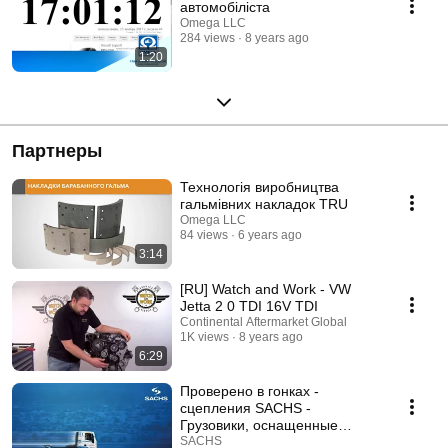
автомобіліста
Omega LLC
284 views
8 years ago
1:20
Партнеры
Технологія виробництва
гальмівних накладок TRU
Omega LLC
84 views
6 years ago
3:14
[RU] Watch and Work - VW
Jetta 2 0 TDI 16V TDI
Continental Aftermarket Global
1K views
8 years ago
6:29
Проверено в гонках -
сцепления SACHS -
Грузовики, оснащенные
продукцией sachs
SACHS