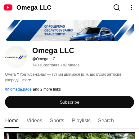
Omega LLC
Omega LLC
@OmegaLLC
740 subscribers
•
92 videos
Омега // YouTube-канал — тут ми ділимося всім, що рухає автосвіт 
уперед! 
...more
omega.page
and 2 more links
Subscribe
Home
Videos
Shorts
Playlists
Search