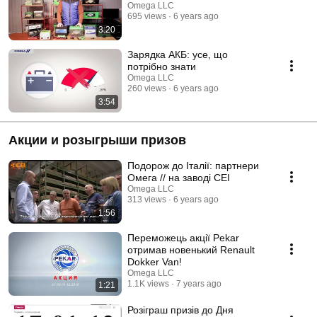
Omega LLC
695 views
6 years ago
3:20
Зарядка АКБ: усе, що
потрібно знати
Omega LLC
260 views
6 years ago
3:54
Акции и розыгрыши призов
Подорож до Італії: партнери
Омега // на заводі СEI
Omega LLC
313 views
6 years ago
1:56
Переможець акції Pekar
отримав новенький Renault
Dokker Van!
Omega LLC
1.1K views
7 years ago
1:21
Розіграш призів до Дня