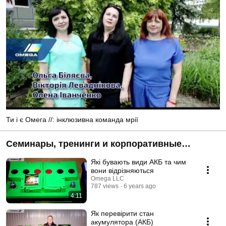
Ти і є Омега //: інклюзивна команда мрії
Семинары, тренинги и корпоративные
мероприятия
Які бувають види АКБ та чим
вони відрізняються
Omega LLC
787 views
6 years ago
4:11
Як перевірити стан
акумулятора (АКБ)