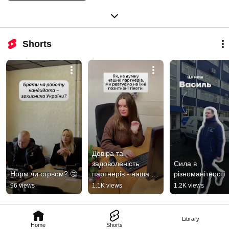
Shorts
Довіра та 
задоволеність 
Сила в 
Норм чи стрьом? 🤔
партнерів - наша 
різноманітності
головна цінність
96 views
1.1K views
1.2K views
Library
Home
Shorts