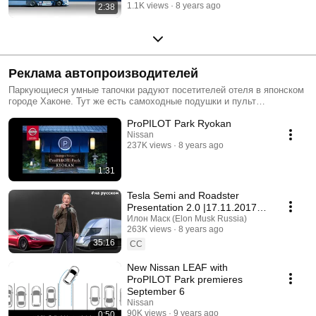
1.1K views
8 years ago
2:38
Реклама автопроизводителей
Паркующиеся умные тапочки радуют посетителей отеля в японском
городе Хаконе. Тут же есть самоходные подушки и пульт
управления телевизором. Смарт-гаджеты рекламируют систему
ProPILOT Park Ryokan
ProPILOT Park, которая доступна владельцам электромобиля Nissan
Leaf 2018.
Nissan
237K views
8 years ago
1:31
Tesla Semi and Roadster
Presentation 2.0 |17.11.2017|
(in Russian)
Илон Маск (Elon Musk Russia)
263K views
8 years ago
35:16
CC
New Nissan LEAF with
ProPILOT Park premieres
September 6
Nissan
90K views
9 years ago
0:50