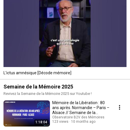
L'ictus amnésique [Décode mémoire]
Semaine de la Mémoire 2025
Revivez la Semaine de la Mémoire 2025 sur Youtube !
Mémoire de la Libération : 80
ans après. Normandie – Paris –
Alsace // Semaine de la
Mémoire 2025
Observatoire B2V des Mémoires
123 views
10 months ago
1:18:04