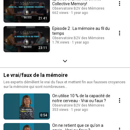
Collective Memory!
Observatoire B2V des Mémoires
662 views
1 year ago
21:41
Episode 2 : La mémoire au fil du
temps
Observatoire B2V des Mémoires
1.7K views
1 year ago
23:11
Le vrai/faux de la mémoire
Les experts démêlent le vrai du faux et mettent fin aux fausses croyances
sur la mémoire qui sont nombreuses...
On utilise 10 % de la capacité de
notre cerveau - Vrai ou faux ?
Observatoire B2V des Mémoires
353 views
1 year ago
0:54
On ne retient que ce qu'on a