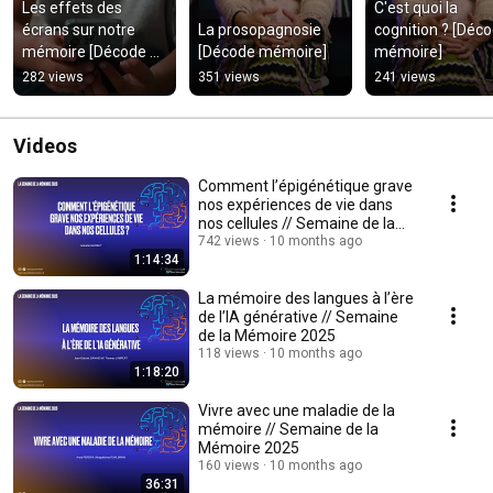
Les effets des 
C'est quoi la 
écrans sur notre 
La prosopagnosie 
cognition ? [Déco
mémoire [Décode 
[Décode mémoire]
mémoire]
mémoire]
282 views
351 views
241 views
Videos
Comment l’épigénétique grave
nos expériences de vie dans
nos cellules // Semaine de la
Mémoire 2025
742 views
10 months ago
1:14:34
La mémoire des langues à l’ère
de l’IA générative // Semaine
de la Mémoire 2025
118 views
10 months ago
1:18:20
Vivre avec une maladie de la
mémoire // Semaine de la
Mémoire 2025
160 views
10 months ago
36:31