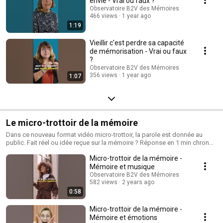
envie - Vrai ou faux ?
Observatoire B2V des Mémoires
466 views
1 year ago
1:19
Vieillir c'est perdre sa capacité
de mémorisation - Vrai ou faux
?
Observatoire B2V des Mémoires
356 views
1 year ago
1:07
Le micro-trottoir de la mémoire
Dans ce nouveau format vidéo micro-trottoir, la parole est donnée au
public. Fait réel ou idée reçue sur la mémoire ? Réponse en 1 min chrono
par un de nos experts ! La mémoire n'aura bientôt plus de secrets pour
Micro-trottoir de la mémoire -
vous...
Mémoire et musique
Observatoire B2V des Mémoires
582 views
2 years ago
0:58
Micro-trottoir de la mémoire -
Mémoire et émotions