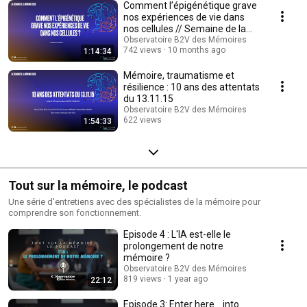
Comment l’épigénétique grave
nos expériences de vie dans
nos cellules // Semaine de la
Mémoire 2025
Observatoire B2V des Mémoires
742 views
10 months ago
1:14:34
Mémoire, traumatisme et
résilience : 10 ans des attentats
du 13.11.15
Observatoire B2V des Mémoires
622 views
1:54:33
Streamed 10 months ago
Tout sur la mémoire, le podcast
Une série d'entretiens avec des spécialistes de la mémoire pour
comprendre son fonctionnement.
Episode 4 : L'IA est-elle le
prolongement de notre
mémoire ?
Observatoire B2V des Mémoires
819 views
1 year ago
22:12
Episode 3: Enter here... into