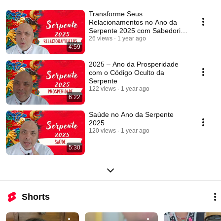
Transforme Seus
Relacionamentos no Ano da
Serpente 2025 com Sabedoria
Taoísta
26 views
1 year ago
4:59
2025 – Ano da Prosperidade
com o Código Oculto da
Serpente
122 views
1 year ago
6:22
Saúde no Ano da Serpente
2025
120 views
1 year ago
5:30
Shorts