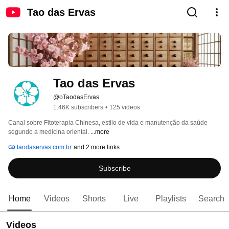
Tao das Ervas
Tao das Ervas
@oTaodasErvas
1.46K subscribers
•
125 videos
Canal sobre Fitoterapia Chinesa, estilo de vida e manutenção da saúde 
segundo a medicina oriental. 
...more
taodaservas.com.br
and 2 more links
Subscribe
Home
Videos
Shorts
Live
Playlists
Search
Videos