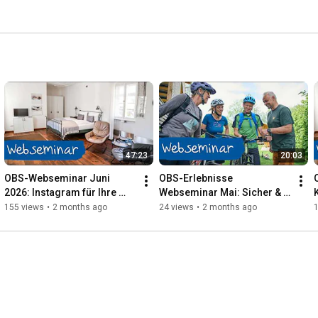
47:23
20:03
OBS-Webseminar Juni 
OBS-Erlebnisse 
2026: Instagram für Ihre 
Webseminar Mai: Sicher & 
Unterkunft – Lohnt sich das 
einfach – Vertrauen 
155 views
•
2 months ago
24 views
•
2 months ago
überhaupt?
schaffen durch 
Onlinezahlung Ihrer Gäste