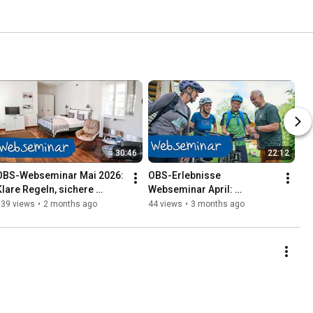
30:46
22:12
OBS-Webseminar Mai 2026: 
OBS-Erlebnisse 
Klare Regeln, sichere 
Webseminar April: 
Buchungen
Erlebnisse hervorheben – 
139 views
•
2 months ago
44 views
•
3 months ago
mit starken Bildern, die 
sofort wirken