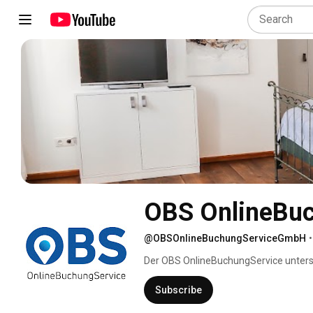
OBS OnlineBu
@OBSOnlineBuchungServiceGmbH
•
Der OBS OnlineBuchungService unterst
sowie Erlebnisanbieter – bei der Digita
Angebots. Dabei umfasst der Service d
Subscribe
Buchungsportale weltweit bei Unterst