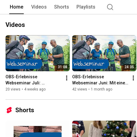
Home
Videos
Shorts
Playlists
Videos
31:08
24:35
OBS-Erlebnisse 
OBS-Erlebnisse 
Webseminar Juli: 
Webseminar Juni: Mit einem 
Vermarktung Ihrer 
Klick zur Buchung - 
20 views
•
4 weeks ago
42 views
•
1 month ago
Erlebnisangebote
Buchungsmodul auf Ihrer 
Webseite
Shorts