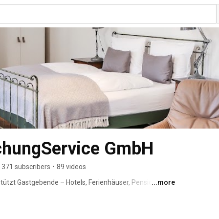
chungService GmbH
371 subscribers
•
89 videos
ützt Gastgebende – Hotels, Ferienhäuser, Pensionen 
...more
lisierung und Onlinebuchbarkeit ihres touristischen 
en Vertrieb über die wichtigsten Online-
ützung durch persönliche Ansprechpartner:innen. 