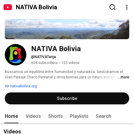
NATIVA Bolivia
NATIVA Bolivia
@NATIVATarija
604 subscribers
•
153 videos
Buscamos un equilibrio entre humanidad y naturaleza. Gestionamos el 
Gran Paisaje Chaco Pantanal y otros biomas para un futuro sostenible. 
...more
Únete a nuestra misión. 🌿🐆 
nativabolivia.org
Subscribe
Home
Videos
Shorts
Playlists
Search
Videos