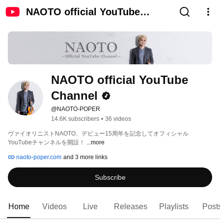
NAOTO official YouTube
Channel
NAOTO official YouTube 
Channel
@NAOTO-POPER
14.6K subscribers
•
36 videos
ヴァイオリニストNAOTO、デビュー15周年を記念してオフィシャル
YouTubeチャンネルを開設！ 
...more
naoto-poper.com
and 3 more links
Subscribe
Home
Videos
Live
Releases
Playlists
Post