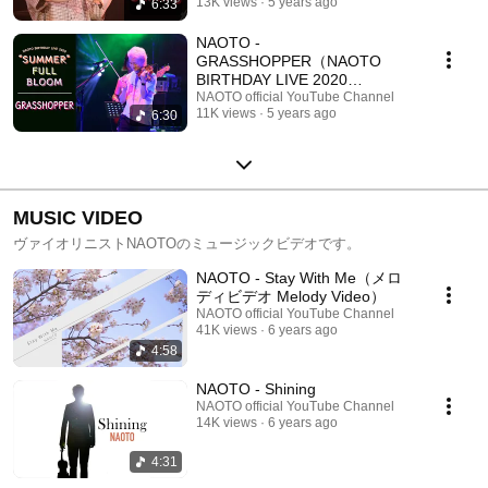
13K views
5 years ago
6:33
NAOTO -
GRASSHOPPER（NAOTO
BIRTHDAY LIVE 2020
"SUMMER" FULL BLOOM ver.)
NAOTO official YouTube Channel
11K views
5 years ago
6:30
for J-LODlive
MUSIC VIDEO
ヴァイオリニストNAOTOのミュージックビデオです。
NAOTO - Stay With Me（メロ
ディビデオ Melody Video）
NAOTO official YouTube Channel
41K views
6 years ago
4:58
NAOTO - Shining
NAOTO official YouTube Channel
14K views
6 years ago
4:31