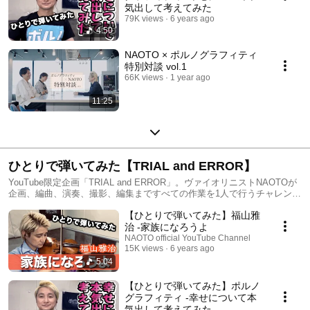
気出して考えてみた
79K views
6 years ago
4:50
NAOTO × ポルノグラフィティ
特別対談 vol.1
66K views
1 year ago
11:25
ひとりで弾いてみた【TRIAL and ERROR】
YouTube限定企画「TRIAL and ERROR」。ヴァイオリニストNAOTOが
企画、編曲、演奏、撮影、編集まですべての作業を1人で行うチャレンジ
企画。（企画名は、和製英語だとトライ・アンド・エラーですね） ヴァ
【ひとりで弾いてみた】福山雅
イオリニストとしては一級品のNAOTOですが、動画作りは全くの素人。
そんなNAOTOなりに頑張って作った動画へ励ましのお言葉もたくさん欲
治 -家族になろうよ
しいところですが、、、「NAOTOさん、もっとこうした方がいいです
NAOTO official YouTube Channel
よ」「NAOTOさん、こんな編集はどうですか？」「NAOTOさん、この
15K views
6 years ago
曲をリクエストします！」などなど、皆さんからいただいた温かいツッ
5:04
コミコメントを、どんどん動画に反映させ、NAOTOは試行錯誤し成長し
ます！！もちろん、良いところは褒めてあげてくださいね。 チャレンジ
【ひとりで弾いてみた】ポルノ
と失敗を繰り返し、目指せトップクリエイター！！ ご感想、アイディ
グラフィティ -幸せについて本
ア、リクエストは、この動画のコメント欄でお待ちしております！
気出して考えてみた