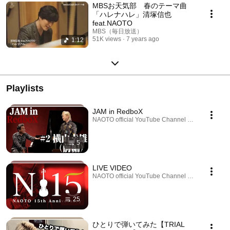
MBSお天気部 春のテーマ曲
「ハレナハレ」清塚信也
feat.NAOTO
MBS（毎日放送）
51K views
7 years ago
1:12
Playlists
JAM in RedboX
NAOTO official YouTube Channel · Playlist
5
LIVE VIDEO
NAOTO official YouTube Channel · Playlist
25
ひとりで弾いてみた【TRIAL