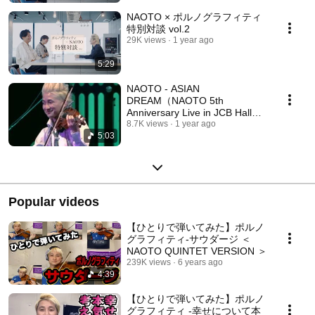
NAOTO × ポルノグラフィティ
特別対談 vol.2
29K views
1 year ago
5:29
NAOTO - ASIAN
DREAM（NAOTO 5th
Anniversary Live in JCB Hall
ver.)
8.7K views
1 year ago
5:03
Popular videos
【ひとりで弾いてみた】ポルノ
グラフィティ-サウダージ ＜
NAOTO QUINTET VERSION ＞
239K views
6 years ago
4:39
【ひとりで弾いてみた】ポルノ
グラフィティ -幸せについて本