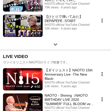
Website http://www.naoto-poper.com Instagram
NAOTO official YouTube Channel
http://instagram.com/naoto_poper Twitter
79K views
6 years ago
4:50
https://twitter.com/NAOTO_poper #NAOTO #ポルノグラフィティ #サウ
ダージ #N15 #Violin
【ひとりで弾いてみた】
DEPAPEPE -START
NAOTO official YouTube Channel
18K views
6 years ago
4:58
LIVE VIDEO
ヴァイオリニストNAOTOのライブ映像です。
【ダイジェスト】NAOTO 15th
Anniversary Live -The New
Black-
NAOTO official YouTube Channel
13K views
5 years ago
4:02
NAOTO - Shining（NAOTO
BIRTHDAY LIVE 2020
"SUMMER" FULL BLOOM ver.)
for J-LODlive
NAOTO official YouTube Channel