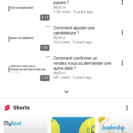
parent ?
MyScol
1.2K views
5 years ago
2:13
Comment ajouter une
candidature ?
MyScol
524 views
5 years ago
1:01
Comment confirmer un
rendez-vous ou demander une
autre date ?
MyScol
587 views
5 years ago
1:07
Shorts