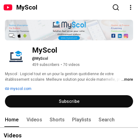
MyScol
MyScol
@MyScol
459 subscribers
•
70 videos
Myscol : Logiciel tout en un pour la gestion quotidienne de votre 
établissement scolaire. Meilleure solution pour école maternelle, primaire, 
...more
collège, lycée, école supérieure ou centre de formation privé ou publique. 
myscol.com
Subscribe
Home
Videos
Shorts
Playlists
Search
Videos