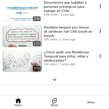
Documentos que habilitan a
personas extranjeras para
trabajar en Chile
6.8K views
1 year ago
3:36
Rezidans tanporè pou timoun
ak adolesan nan Chili (soutit an
kreyòl)
35K views
2 years ago
3:52
¿Cómo pedir una Residencia
Temporal para niños, niñas y
adolescentes?
23K views
2 years ago
3:59
Library
Home
Shorts