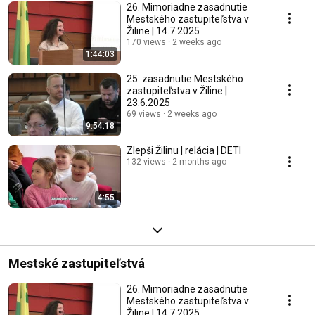
26. Mimoriadne zasadnutie
Mestského zastupiteľstva v
Žiline | 14.7.2025
170 views
2 weeks ago
1:44:03
25. zasadnutie Mestského
zastupiteľstva v Žiline |
23.6.2025
69 views
2 weeks ago
9:54:18
Zlepši Žilinu | relácia | DETI
132 views
2 months ago
4:55
Mestské zastupiteľstvá
26. Mimoriadne zasadnutie
Mestského zastupiteľstva v
Žiline | 14.7.2025