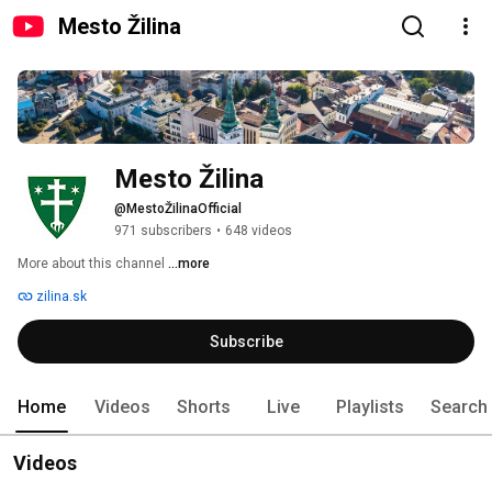
Mesto Žilina
Mesto Žilina
@MestoŽilinaOfficial
971 subscribers
•
648 videos
More about this channel
...more
zilina.sk
Subscribe
Home
Videos
Shorts
Live
Playlists
Search
Videos