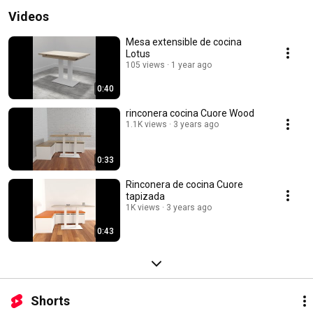
Videos
Mesa extensible de cocina
Lotus
105 views
1 year ago
0:40
rinconera cocina Cuore Wood
1.1K views
3 years ago
0:33
Rinconera de cocina Cuore
tapizada
1K views
3 years ago
0:43
Shorts