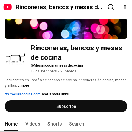
Rinconeras, bancos y mesas de
cocina
Rinconeras, bancos y mesas 
de cocina
@Mesascocinamesasdecocina
122 subscribers
•
25 videos
Fabricantes en España de bancos de cocina, rinconeras de cocina, mesas 
y sillas. 
...more
mesascocina.com
and 3 more links
Subscribe
Home
Videos
Shorts
Search