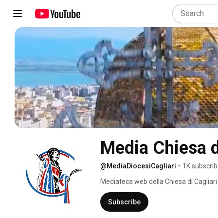
Media Chiesa d
@MediaDiocesiCagliari
•
1K subscrib
Mediateca web della Chiesa di Cagliari 
Subscribe