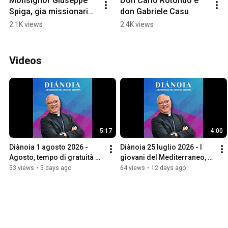
Monsignor Giuseppe 
Don Carlo Rotondo e 
Spiga, gia missionario 
don Gabriele Casu
fidei donum diocesano, 
2.1K views
2.4K views
ora vescovo in Brasile
Videos
5:17
4:00
Diànoia 1 agosto 2026 - 
Diànoia 25 luglio 2026 - I 
Agosto, tempo di gratuità e 
giovani del Mediterraneo, 
di sguardo contemplativo
costruttori di pace e di 
53 views
•
5 days ago
64 views
•
12 days ago
amicizia