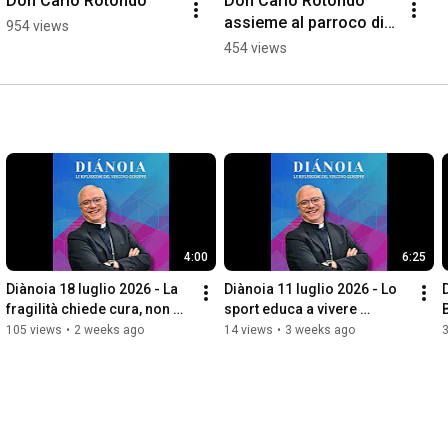
Don Carlo Rotondo
Don Carlo Rotondo 
assieme al parroco di 
954 views
un piccolo villaggio 
454 views
della Tanzania
4:00
6:25
Diànoia 18 luglio 2026 - La 
Diànoia 11 luglio 2026 - Lo 
fragilità chiede cura, non 
sport educa a vivere 
abbandono
insieme, ad accogliere il 
105 views
•
2 weeks ago
14 views
•
3 weeks ago
3
limite e a guardare ol...