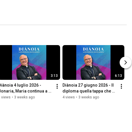
3:13
6:13
Diànoia 4 luglio 2026 - 
Diànoia 27 giugno 2026 - Il 
Bonaria, Maria continua a 
diploma quella tappa che 
guidare il cammino della 
guarda al futuro
 views
•
3 weeks ago
4 views
•
3 weeks ago
Chiesa