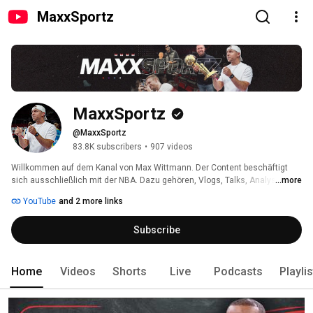
MaxxSportz
MaxxSportz
@MaxxSportz
83.8K subscribers
•
907 videos
Willkommen auf dem Kanal von Max Wittmann. Der Content beschäftigt 
sich ausschließlich mit der NBA. Dazu gehören, Vlogs, Talks, Analysen, 
...more
Reactions, NBA History Throwbacks und vieles mehr. Mein einziges Ziel ist 
YouTube
and 2 more links
es den Leuten in Deutschland die NBA näher zu bringen, um die 
Faszination und Begeisterung auch hierzulande noch mehr aufflammen zu 
Subscribe
lassen. 
Home
Videos
Shorts
Live
Podcasts
Playli