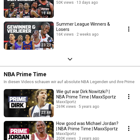
50K views
13 days ago
18:48
Summer League Winners &
Losers
16K views
2 weeks ago
23:23
NBA Prime Time
In diesen Videos schauen wir auf absolute NBA Legenden und ihre Prime
Wie gut war Dirk Nowitzki? |
NBA Prime Time | MaxxSportz
MaxxSportz
269K views
5 years ago
23:48
How good was Michael Jordan?
| NBA Prime Time | MaxxSportz
MaxxSportz
200K views
3 years ago