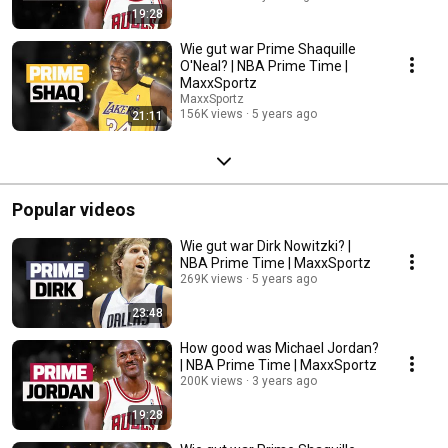
19:28
Wie gut war Prime Shaquille
O'Neal? | NBA Prime Time |
MaxxSportz
MaxxSportz
156K views
5 years ago
21:11
Popular videos
Wie gut war Dirk Nowitzki? |
NBA Prime Time | MaxxSportz
269K views
5 years ago
23:48
How good was Michael Jordan?
| NBA Prime Time | MaxxSportz
200K views
3 years ago
19:28