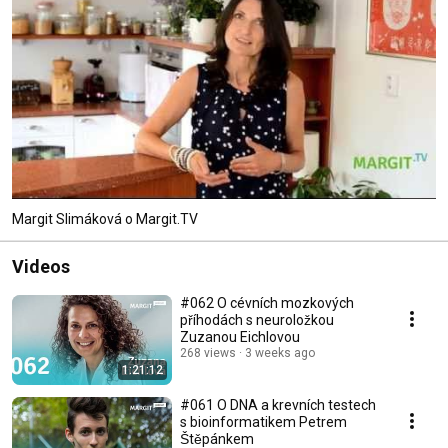
Margit Slimáková o Margit.TV
Videos
#062 O cévních mozkových
příhodách s neuroložkou
Zuzanou Eichlovou
268 views
3 weeks ago
1:21:12
#061 O DNA a krevních testech
s bioinformatikem Petrem
Štěpánkem