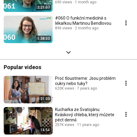
690 views
1 month ago
2:21:07
#060 O funkční medicíně s
lékařkou Martinou Bendlovou
896 views
2 months ago
1:38:03
Popular videos
Proč tloustneme: Jsou problém
cukry nebo tuky?
620K views
7 years ago
21:03
Kuchařka ze Svatojánu:
Kváskový chleba, který můžete
péct denně
257K views
11 years ago
14:54