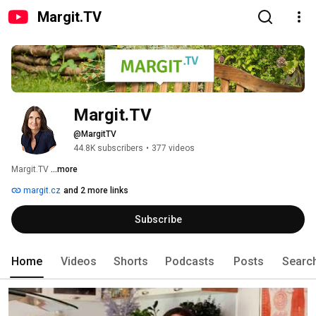
Margit.TV
Margit.TV
@MargitTV
44.8K subscribers
•
377 videos
Margit.TV 
...more
margit.cz
and 2 more links
Subscribe
Home
Videos
Shorts
Podcasts
Posts
Searc