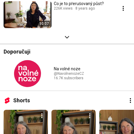
Co je to přerušovaný půst?
226K views
8 years ago
10:07
Doporučuji
Na volné noze
@NavolnenozeCZ
16.7K subscribers
Shorts