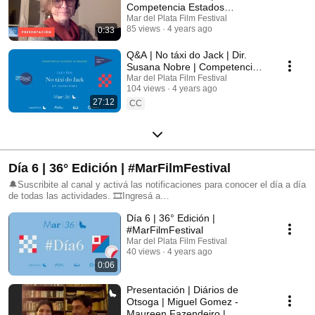
Competencia Estados
Alterados
Mar del Plata Film Festival
85 views
4 years ago
0:33
Q&A | No táxi do Jack | Dir.
Susana Nobre | Competencia
Estados Alterados |
Mar del Plata Film Festival
104 views
4 years ago
#MarFilmFestival
27:12
CC
Día 6 | 36° Edición | #MarFilmFestival
🔔Suscribite al canal y activá las notificaciones para conocer el día a día
de todas las actividades. 🎞Ingresá a
https://www.mardelplatafilmfest.com para no perderte nada. 📲 Seguinos
Día 6 | 36° Edición |
en nuestras redes sociales: FB: @mardelplatafilmfestival IG:
@mdqfilmfest TW: @mardelplataff
#MarFilmFestival
Mar del Plata Film Festival
40 views
4 years ago
0:06
Presentación | Diários de
Otsoga | Miguel Gomez -
Maureen Fazendeiro |