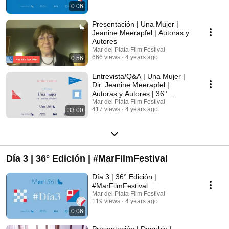
0:06
Presentación | Una Mujer |
Jeanine Meerapfel | Autoras y
Autores
Mar del Plata Film Festival
666 views
4 years ago
0:56
Entrevista/Q&A | Una Mujer |
Dir. Jeanine Meerapfel |
Autoras y Autores | 36°
#MarFilmFestival
Mar del Plata Film Festival
417 views
4 years ago
33:00
Día 3 | 36° Edición | #MarFilmFestival
Día 3 | 36° Edición |
#MarFilmFestival
Mar del Plata Film Festival
119 views
4 years ago
0:06