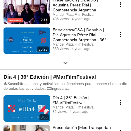
Presentación | Danubio |
Agustina Pérez Rial |
Competencia Argentina
Mar del Plata Film Festival
436 views
4 years ago
0:38
Entrevistas/Q&A | Danubio |
Dir. Agustina Pérez Rial |
Competencia Argentina | 36°
#MarFilmFestival
Mar del Plata Film Festival
380 views
4 years ago
35:23
Día 4 | 36° Edición | #MarFilmFestival
🔔Suscribite al canal y activá las notificaciones para conocer el día a día
de todas las actividades. 🎞Ingresá a
https://www.mardelplatafilmfest.com para no perderte nada. 📲 Seguinos
Día 4 | 36° Edición |
en nuestras redes sociales: FB: @mardelplatafilmfestival IG:
@mdqfilmfest TW: @mardelplataff
#MarFilmFestival
Mar del Plata Film Festival
82 views
4 years ago
0:06
Presentación |Eles Transportan