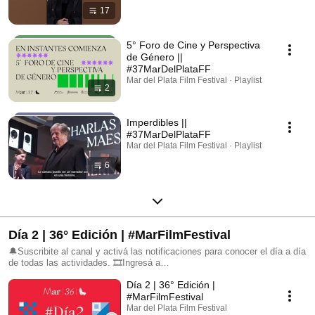
17
5° Foro de Cine y Perspectiva
de Género ||
#37MarDelPlataFF
Mar del Plata Film Festival · Playlist
2
Imperdibles ||
#37MarDelPlataFF
Mar del Plata Film Festival · Playlist
6
Día 2 | 36° Edición | #MarFilmFestival
🔔Suscribite al canal y activá las notificaciones para conocer el día a día
de todas las actividades. 🎞Ingresá a
https://www.mardelplatafilmfest.com para no perderte nada. 📲 Seguinos
Día 2 | 36° Edición |
en nuestras redes sociales: FB: @mardelplatafilmfestival IG:
@mdqfilmfest TW: @mardelplataff
#MarFilmFestival
Mar del Plata Film Festival