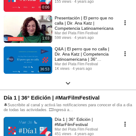
155 views
4 years ago
0:06
Presentación | El perro que no
calla | Dir. Ana Katz |
Competencia Latinoamericana
Mar del Plata Film Festival
598 views
4 years ago
1:03
Q&A | El perro que no calla |
Dir. Ana Katz | Competencia
Latinoamericana | 36°
#MarFilmFestival
Mar del Plata Film Festival
1K views
4 years ago
36:53
Día 1 | 36° Edición | #MarFilmFestival
🔔Suscribite al canal y activá las notificaciones para conocer el día a día
de todas las actividades. 🎞Ingresá a
https://www.mardelplatafilmfest.com para no perderte nada. 📲 Seguinos
Día 1 | 36° Edición |
en nuestras redes sociales: FB: @mardelplatafilmfestival IG:
@mdqfilmfest TW: @mardelplataff
#MarFilmFestival
Mar del Plata Film Festival
451 views
4 years ago