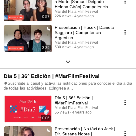
a Morte |Samuel Delgado -
Helena Girón| Competencia
Estados Alterados
Mar del Plata Film Festival
226 views
4 years ago
0:57
Presentación | Husek | Daniela
Saggiaro | Competencia
Argentina
Mar del Plata Film Festival
530 views
4 years ago
2:29
Día 5 | 36° Edición | #MarFilmFestival
🔔Suscribite al canal y activá las notificaciones para conocer el día a día
de todas las actividades. 🎞Ingresá a
https://www.mardelplatafilmfest.com para no perderte nada. 📲 Seguinos
Día 5 | 36° Edición |
en nuestras redes sociales: FB: @mardelplatafilmfestival IG:
@mdqfilmfest TW: @mardelplataff
#MarFilmFestival
Mar del Plata Film Festival
55 views
4 years ago
0:06
Presentación | No táxi do Jack |
Dir. Susana Nobre |