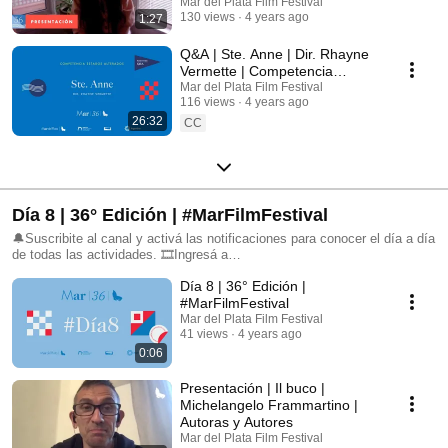
Alterados
Mar del Plata Film Festival
130 views
4 years ago
1:27
Q&A | Ste. Anne | Dir. Rhayne
Vermette | Competencia
Estados Alterados | 36°
Mar del Plata Film Festival
116 views
4 years ago
#MarFilmFestival
26:32
CC
Día 8 | 36° Edición | #MarFilmFestival
🔔Suscribite al canal y activá las notificaciones para conocer el día a día
de todas las actividades. 🎞Ingresá a
https://www.mardelplatafilmfest.com para no perderte nada. 📲 Seguinos
Día 8 | 36° Edición |
en nuestras redes sociales: FB: @mardelplatafilmfestival IG:
@mdqfilmfest TW: @mardelplataff
#MarFilmFestival
Mar del Plata Film Festival
41 views
4 years ago
0:06
Presentación | Il buco |
Michelangelo Frammartino |
Autoras y Autores
Mar del Plata Film Festival