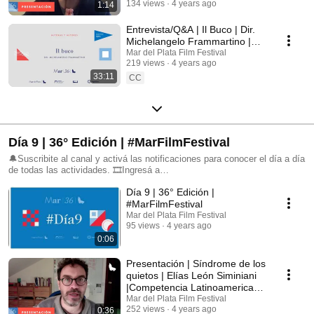
134 views
4 years ago
1:14
Entrevista/Q&A | Il Buco | Dir.
Michelangelo Frammartino |
Autores y Autoras | 36°
Mar del Plata Film Festival
219 views
4 years ago
#MarFilmFestival
33:11
CC
Día 9 | 36° Edición | #MarFilmFestival
🔔Suscribite al canal y activá las notificaciones para conocer el día a día
de todas las actividades. 🎞Ingresá a
https://www.mardelplatafilmfest.com para no perderte nada. 📲 Seguinos
Día 9 | 36° Edición |
en nuestras redes sociales: FB: @mardelplatafilmfestival IG:
@mdqfilmfest TW: @mardelplataff
#MarFilmFestival
Mar del Plata Film Festival
95 views
4 years ago
0:06
Presentación | Síndrome de los
quietos | Elías León Siminiani
|Competencia Latinoamericana
de Cortos
Mar del Plata Film Festival
252 views
4 years ago
0:36