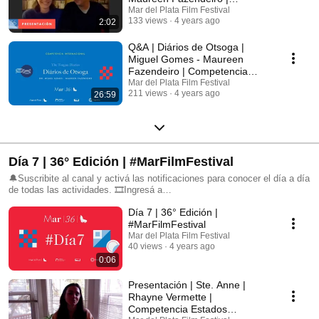
Competencia Internacional
Mar del Plata Film Festival
133 views
4 years ago
2:02
Q&A | Diários de Otsoga |
Miguel Gomes - Maureen
Fazendeiro | Competencia
Internacional
Mar del Plata Film Festival
211 views
4 years ago
26:59
Día 7 | 36° Edición | #MarFilmFestival
🔔Suscribite al canal y activá las notificaciones para conocer el día a día
de todas las actividades. 🎞Ingresá a
https://www.mardelplatafilmfest.com para no perderte nada. 📲 Seguinos
Día 7 | 36° Edición |
en nuestras redes sociales: FB: @mardelplatafilmfestival IG:
@mdqfilmfest TW: @mardelplataff
#MarFilmFestival
Mar del Plata Film Festival
40 views
4 years ago
0:06
Presentación | Ste. Anne |
Rhayne Vermette |
Competencia Estados