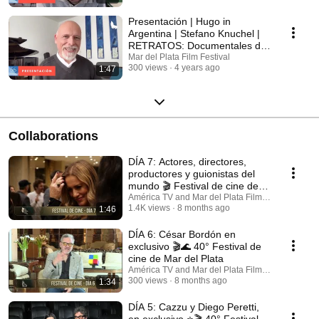
Presentación | Hugo in
Argentina | Stefano Knuchel |
RETRATOS: Documentales de
Artistas
Mar del Plata Film Festival
300 views
4 years ago
1:47
Collaborations
DÍA 7: Actores, directores,
productores y guionistas del
mundo 🎬 Festival de cine de
Mar del Plata
América TV and Mar del Plata Film Festival
1.4K views
8 months ago
1:46
DÍA 6: César Bordón en
exclusivo 🎬🌊 40° Festival de
cine de Mar del Plata
América TV and Mar del Plata Film Festival
300 views
8 months ago
1:34
DÍA 5: Cazzu y Diego Peretti,