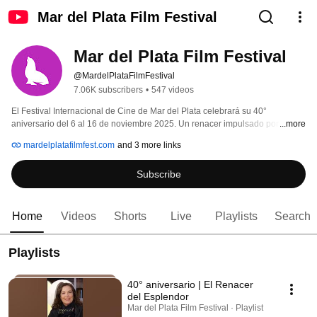
Mar del Plata Film Festival
Mar del Plata Film Festival
@MardelPlataFilmFestival
7.06K subscribers
•
547 videos
El Festival Internacional de Cine de Mar del Plata celebrará su 40° 
aniversario del 6 al 16 de noviembre 2025. Un renacer impulsado por una 
...more
gestión responsable. Desde el INCAA, optimizamos cada recurso en pos de 
mardelplatafilmfest.com
and 3 more links
la eficiencia y celebración de la industria audiovisual. 
Subscribe
Home
Videos
Shorts
Live
Playlists
Search
Playlists
40° aniversario | El Renacer
del Esplendor
Mar del Plata Film Festival · Playlist