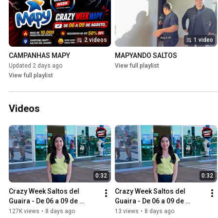
2 videos
1 video
CAMPANHAS MAPY
MAPYANDO SALTOS
Updated 2 days ago
View full playlist
View full playlist
Videos
0:32
0:32
Crazy Week Saltos del 
Crazy Week Saltos del 
Guaira - De 06 a 09 de 
Guaira - De 06 a 09 de 
Agosto
Agosto
127K views
•
8 days ago
13 views
•
8 days ago