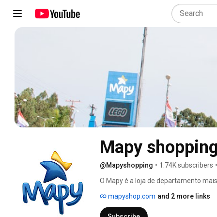
Mapy shoppin
@Mapyshopping
•
1.74K subscribers
O Mapy é a loja de departamento mais 
realizar suas compras no Paraguai. Aq
mapyshop.com
and 2 more links
bebidas, comestíveis, tabaco, camping, 
acessórios, moda, roupas western, moto
Subscribe