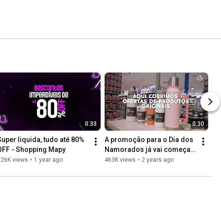
0:33
0:30
Super liquida, tudo até 80% 
A promoção para o Dia dos 
OFF - Shopping Mapy
Namorados já vai começar!
💞
526K views
•
1 year ago
463K views
•
2 years ago