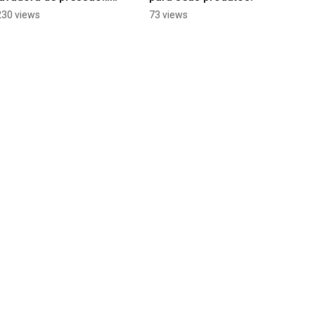
sem precisar de 
230 views
73 views
tomada.