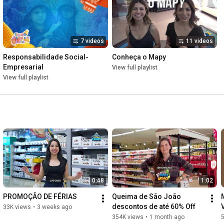
7 videos
11 videos
Responsabilidade Social-
Conheça o Mapy
Empresarial
View full playlist
View full playlist
0:48
1:02
PROMOÇÃO DE FÉRIAS
Queima de São João 
descontos de até 60% Off
33K views
•
3 weeks ago
354K views
•
1 month ago
5