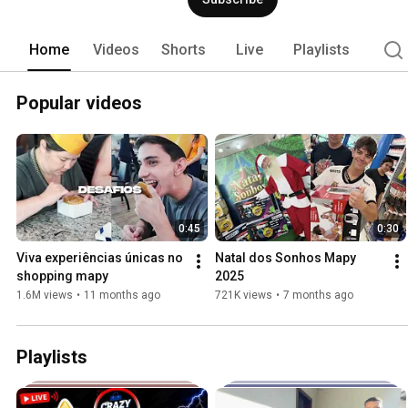
artigos infantis, casa & cozinha, elet
muito mais. 
Home
Videos
Shorts
Live
Playlists
Popular videos
0:45
0:30
Viva experiências únicas no 
Natal dos Sonhos Mapy 
shopping mapy
2025
1.6M views
•
11 months ago
721K views
•
7 months ago
Playlists