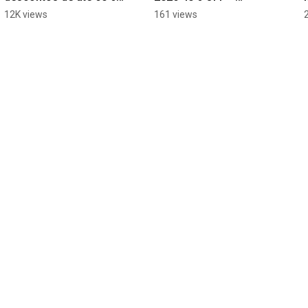
Off
Shopping Mapy 
12K views
161 views
Paraguai