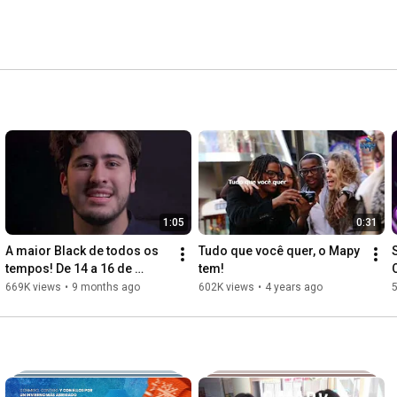
rodomésticos, perfumes, cosméticos, saúde, higiene e 
1:05
0:31
A maior Black de todos os 
Tudo que você quer, o Mapy 
tempos! De 14 a 16 de 
tem!
novembro, no Mapy
669K views
•
9 months ago
602K views
•
4 years ago