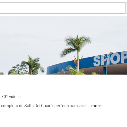
g
•
301 videos
completa de Salto Del Guairá, perfeito para você 
...more
ui você  encontrará grande variedade de produtos como 
pesca, veterinária, ferramentas, jardim, esporte, 
 Racing, informática, eletrônicos, fotografia, moda e 