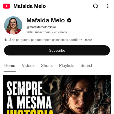
Mafalda Melo
Mafalda Melo
@mafaldamelooficial
266K subscribers
•
70 videos
🧠 Já se perguntou por que repete os mesmos padrões? 
...more
Subscribe
Home
Videos
Shorts
Playlists
Search