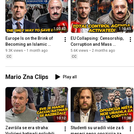
1:00:40
1:10:45
Europe Is on the Brink of 
EU Collapsing: Censorship, 
Becoming an Islamic 
Corruption and Mass 
Caliphate | Martin Sellner | 
Migration | Sebastián 
9.3K views
•
1 month ago
5.6K views
•
2 months ago
Mario ZNA EP. 380
Lukomski | Mario ZNA, EP. 
CC
CC
379
Mario Zna Clips
Play all
10:12
11:38
Završila se era straha: 
Studenti su uradili više za 6 
Vučićevi batinaši poljubili 
meseci nego opozicija za 