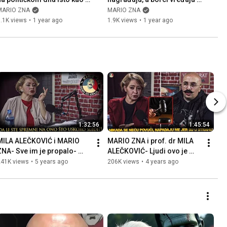
n | Vladimir Pavićević | 
Nenad Stanić | Mario Zna 
MARIO ZNA
MARIO ZNA
Mario Zna Clips
Clips
.1K views
•
1 year ago
1.9K views
•
1 year ago
1:32:56
1:45:54
MILA ALEČKOVIĆ i MARIO 
MARIO ZNA i prof. dr MILA 
ZNA- Sve im je propalo- 
ALEČKOVIĆ- Ljudi ovo je 
idećete, sledi veliki 
kraj- Počela su suđenja u 
241K views
•
5 years ago
206K views
•
4 years ago
preokret.
Nemačkoj, Francuskoj...