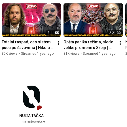
2:11:55
2:21:30
Totalni raspad, ceo sistem 
Opšta panika režima, slede 
puca po šavovima | Nikola 
velike promene u Srbiji | 
Jović | Mario Zna, 330 Uživo
Vladimir Pavićević | Mario 
35K views
•
Streamed 1 year ago
31K views
•
Streamed 1 year ago
Zna, 329 Uživo
NULTA TAČKA
38.8K subscribers