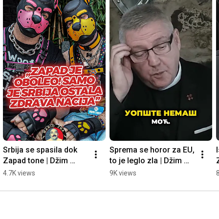
Srbija se spasila dok 
Sprema se horor za EU, 
I
Zapad tone | Džim 
to je leglo zla | Džim 
Doson
Doson
4.7K views
9K views