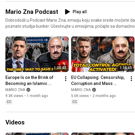
Mario Zna Podcast
Play all
Dobrodošli u Podcast Mario Zna, emisiju koju svake srede možete da 
poznato studija bunker. Učestvujte u emisijima, pričajte sa domaćinom i gostima o svim temama
kojih nema u mejnstrim medijima.
1:00:40
1:10:45
Europe Is on the Brink of 
EU Collapsing: Censorship, 
Becoming an Islamic 
Corruption and Mass 
Caliphate | Martin Sellner | 
Migration | Sebastián 
MARIO ZNA
MARIO ZNA
Mario ZNA EP. 380
Lukomski | Mario ZNA, EP. 
9.3K views
•
1 month ago
5.6K views
•
2 months ago
379
CC
CC
Videos