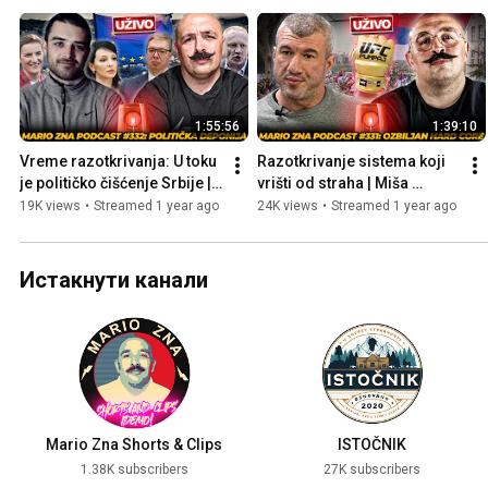
1:55:56
1:39:10
Vreme razotkrivanja: U toku 
Razotkrivanje sistema koji 
je političko čišćenje Srbije | 
vrišti od straha | Miša 
Ilija Vuksanović | Mario Zna, 
Bačulov | Mario Zna, 331 
19K views
•
Streamed 1 year ago
24K views
•
Streamed 1 year ago
332 Uživo
UŽIVO
Истакнути канали
Mario Zna Shorts & Clips
ISTOČNIK
1.38K subscribers
27K subscribers