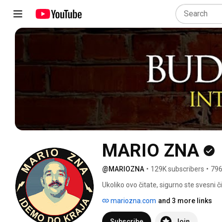
MARIO ZNA
@MARIOZNA
•
129K subscribers
•
796
Ukoliko ovo čitate, sigurno ste svesni či
pod velikom i čvrstom šakom cenzure ko
mariozna.com
and 3 more links
Subscribe
Join