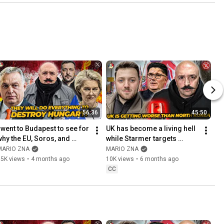
56:36
45:50
I went to Budapest to see for 
UK has become a living hell 
why the EU, Soros, and 
while Starmer targets 
Zelensky are so desperate 
patriots | Calum Barker | 
MARIO ZNA
MARIO ZNA
to take down Orban
Mario ZNA, EP. 376
15K views
•
4 months ago
10K views
•
6 months ago
CC