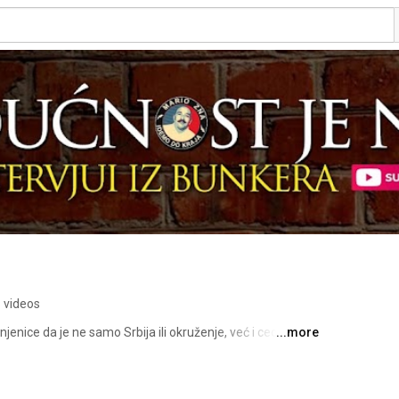
 videos
njenice da je ne samo Srbija ili okruženje, već i ceo svet 
...more
ja se ispoljava na nekoliko nivoa. 