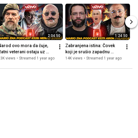
2:04:50
1:24:50
Narod ovo mora da čuje, 
Zabranjena istina: Čovek 
Ratni veterani ostaju uz 
koji je srušio zapadnu 
decu do kraja | Nenad Stanić 
propagandu | Aron Palasios 
23K views
•
Streamed 1 year ago
14K views
•
Streamed 1 year ago
| Mario Zna, 328 UŽIVO
| Mario Zna, 327.