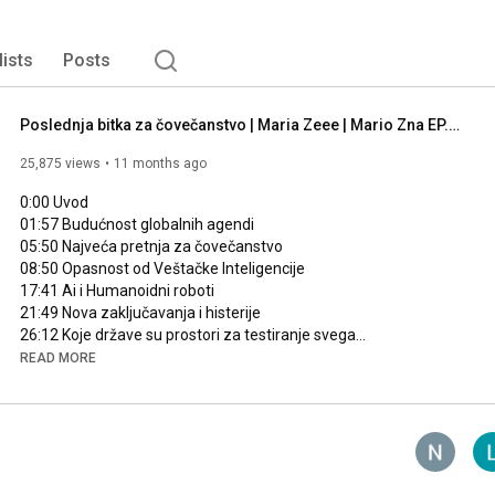
lists
Posts
Poslednja bitka za čovečanstvo | Maria Zeee | Mario Zna EP. 353
25,875 views
11 months ago
0:00
01:57
05:50
08:50
17:41
21:49
26:12
37:34
READ MORE
39:29
54:03
 Uloga EU u ostvarivanju agendi 

⚡ PayPal donacije- 
https://www.paypal.com/paypalme/nulta...
📣 Posetite zvanični websajt podcasta Mario Zna - 