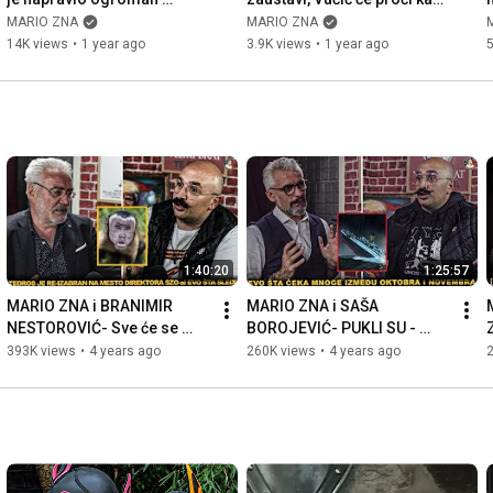
problem Trampu | Nikola 
Milo | Vladimir Pavićević | 
o
MARIO ZNA
MARIO ZNA
Jović | Mario Zna Clips
Mario Zna Clips
14K views
•
1 year ago
3.9K views
•
1 year ago
5
1:40:20
1:25:57
MARIO ZNA i BRANIMIR 
MARIO ZNA i SAŠA 
NESTOROVIĆ- Sve će se 
BOROJEVIĆ- PUKLI SU - 
UBRZO PROMENITI- Budite 
Krizni štab i ekipa neće 
V
393K views
•
4 years ago
260K views
•
4 years ago
spremni na KRAH DUBOKE 
spavati nakon ovog videa
DRŽAVE