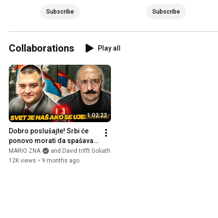
Subscribe
Subscribe
Collaborations
Play all
1:02:22
Dobro poslušajte! Srbi će 
ponovo morati da spašavaju 
svet | David Bilbija | Mario 
MARIO ZNA
and David trifft Goliath
Zna EP.368
12K views
•
9 months ago