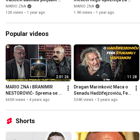
patos | Miša Bačulov | Mario 
13 godina | Nikola Jović | 
MARIO ZNA
MARIO ZNA
Zna Clips
Mario Zna Clips
12K views
•
1 year ago
1.9K views
•
1 year ago
Popular videos
2:01:26
11:28
MARIO ZNA i BRANIMIR 
Dragan Marinković Maca o 
NESTOROVIĆ- Sprema se 
Senadu Hadžifejzoviću, Feđi 
nešto VELIKO- Svet će se 
Štukanu i mafijanju
665K views
•
4 years ago
534K views
•
3 years ago
promeniti za nekoliko dana
Shorts