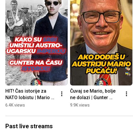
HIT! Čas istorije za 
Čuvaj se Mario, bolje 
NATO lobistu | Mario 
ne dolazi | Gunter 
Zna i Gunter Felinger
Felinger
6.4K views
9.9K views
Past live streams