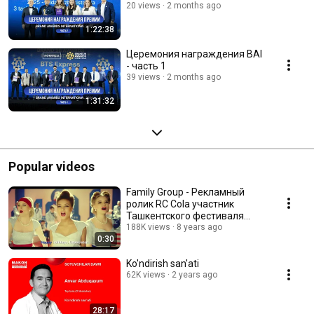
20 views
2 months ago
1:22:38
Церемония награждения BAI
- часть 1
39 views
2 months ago
1:31:32
Popular videos
Family Group - Рекламный
ролик RC Cola участник
Ташкентского фестиваля
рекламы TAF! Marketing.uz
188K views
8 years ago
0:30
Ko'ndirish san'ati
62K views
2 years ago
28:17