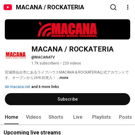
MACANA / ROCKATERIA
MACANA / ROCKATERIA
@MACANATV
1.7K subscribers
•
220 videos
宮城県仙台市にあるライブハウスMACANA & ROCKATERIA公式アカウントで
す。オープンから26年目突入！ 
...more
macana.net
and 6 more links
Subscribe
Home
Videos
Shorts
Live
Playlists
Posts
Upcoming live streams