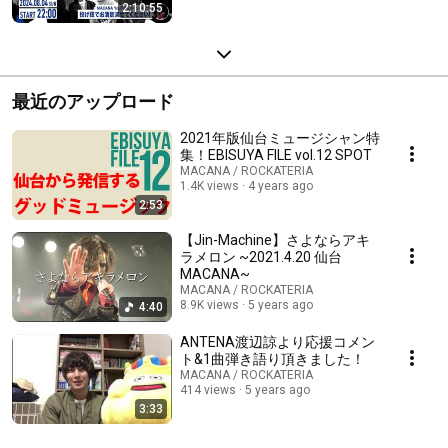
2:10:55
最近のアップロード
2021年版仙台ミュージシャン特
集！EBISUYA FILE vol.12 SPOT
MACANA / ROCKATERIA
1.4K views
4 years ago
2:53
【Jin-Machine】さよならアキ
ラメロン ~2021.4.20 仙台
MACANA~
MACANA / ROCKATERIA
8.9K views
5 years ago
4:40
ANTENA渡辺諒より応援コメン
ト&1曲弾き語り頂きました！
MACANA / ROCKATERIA
414 views
5 years ago
3:33