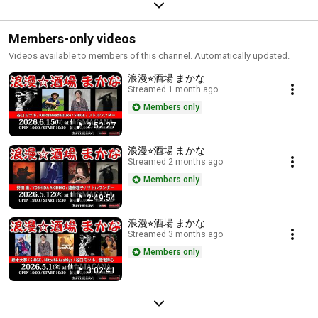
Members-only videos
Videos available to members of this channel. Automatically updated.
浪漫⭐︎酒場 まかな
Streamed 1 month ago
Members only
2:52:27
浪漫⭐︎酒場 まかな
Streamed 2 months ago
Members only
2:49:54
浪漫⭐︎酒場 まかな
Streamed 3 months ago
Members only
3:02:41