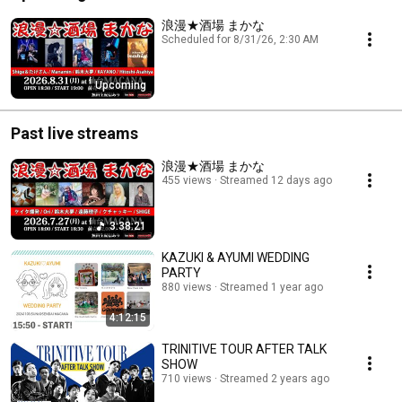
浪漫★酒場 まかな
Scheduled for 8/31/26, 2:30 AM
Upcoming
Past live streams
浪漫★酒場 まかな
455 views
Streamed 12 days ago
3:38:21
KAZUKI & AYUMI WEDDING
PARTY
880 views
Streamed 1 year ago
4:12:15
TRINITIVE TOUR AFTER TALK
SHOW
710 views
Streamed 2 years ago