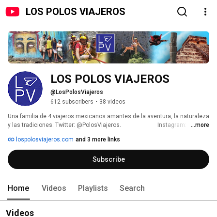
LOS POLOS VIAJEROS
LOS POLOS VIAJEROS
@LosPolosViajeros
612 subscribers
•
38 videos
Una familia de 4 viajeros mexicanos amantes de la aventura, la naturaleza 
y las tradiciones. Twitter: @PolosViajeros.                         Instagram: 
...more
@lospolosviajeros                                    www.lospolosviajeros.com 
lospolosviajeros.com
and 3 more links
Subscribe
Home
Videos
Playlists
Search
Videos