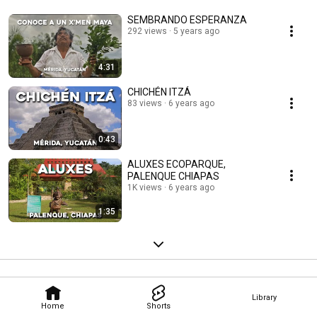
SEMBRANDO ESPERANZA
292 views
5 years ago
4:31
CHICHÉN ITZÁ
83 views
6 years ago
0:43
ALUXES ECOPARQUE,
PALENQUE CHIAPAS
1K views
6 years ago
1:35
Library
Home
Shorts