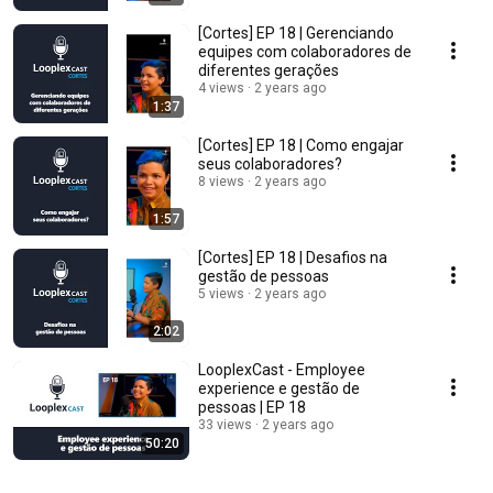
[Cortes] EP 18 | Gerenciando
equipes com colaboradores de
diferentes gerações
4 views
2 years ago
1:37
[Cortes] EP 18 | Como engajar
seus colaboradores?
8 views
2 years ago
1:57
[Cortes] EP 18 | Desafios na
gestão de pessoas
5 views
2 years ago
2:02
LooplexCast - Employee
experience e gestão de
pessoas | EP 18
33 views
2 years ago
50:20