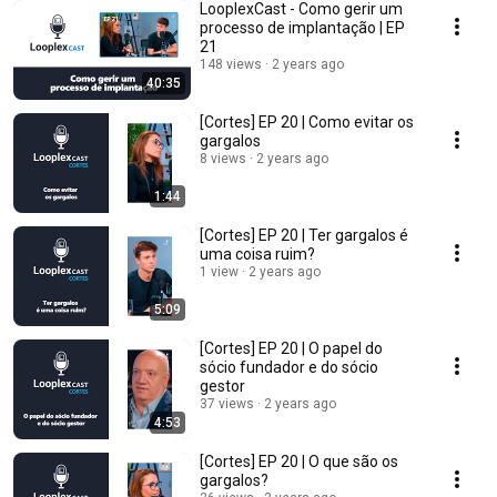
LooplexCast - Como gerir um
processo de implantação | EP
21
148 views
2 years ago
40:35
[Cortes] EP 20 | Como evitar os
gargalos
8 views
2 years ago
1:44
[Cortes] EP 20 | Ter gargalos é
uma coisa ruim?
1 view
2 years ago
5:09
[Cortes] EP 20 | O papel do
sócio fundador e do sócio
gestor
37 views
2 years ago
4:53
[Cortes] EP 20 | O que são os
gargalos?