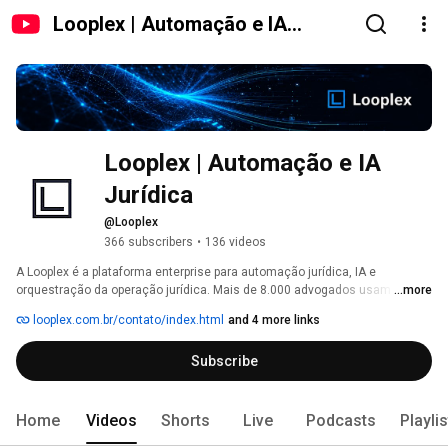
Looplex | Automação e IA
Jurídica
Looplex | Automação e IA 
Jurídica
@Looplex
366 subscribers
•
136 videos
A Looplex é a plataforma enterprise para automação jurídica, IA e 
orquestração da operação jurídica. Mais de 8.000 advogados usam a 
...more
Looplex todos os dias. 
looplex.com.br/contato/index.html
and 4 more links
Subscribe
Home
Videos
Shorts
Live
Podcasts
Playli