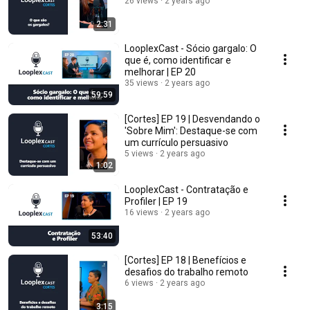
26 views
2 years ago
2:31
LooplexCast - Sócio gargalo: O
que é, como identificar e
melhorar | EP 20
35 views
2 years ago
59:59
[Cortes] EP 19 | Desvendando o
'Sobre Mim': Destaque-se com
um currículo persuasivo
5 views
2 years ago
1:02
LooplexCast - Contratação e
Profiler | EP 19
16 views
2 years ago
53:40
[Cortes] EP 18 | Benefícios e
desafios do trabalho remoto
6 views
2 years ago
3:15