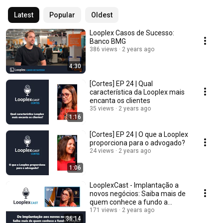
Latest
Popular
Oldest
Looplex Casos de Sucesso:
Banco BMG
386 views
2 years ago
4:30
[Cortes] EP 24 | Qual
característica da Looplex mais
encanta os clientes
35 views
2 years ago
1:16
[Cortes] EP 24 | O que a Looplex
proporciona para o advogado?
24 views
2 years ago
1:06
LooplexCast - Implantação a
novos negócios: Saiba mais de
quem conhece a fundo a
Looplex | EP 24
171 views
2 years ago
36:14