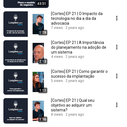
43:51
[Cortes] EP 21 | O Impacto da
tecnologia no dia a dia da
advocacia
7 views
2 years ago
1:29
[Cortes] EP 21 | A Importância
do planejamento na adoção de
um sistema
4 views
2 years ago
2:13
[Cortes] EP 21 | Como garantir o
sucesso da implantação
5 views
2 years ago
1:11
[Cortes] EP 21 | Qual seu
objetivo ao adquirir um
sistema?
8 views
2 years ago
1:36