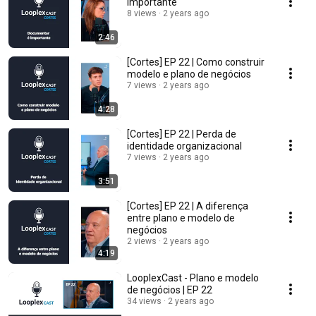
importante
8 views
2 years ago
2:46
[Cortes] EP 22 | Como construir
modelo e plano de negócios
7 views
2 years ago
4:28
[Cortes] EP 22 | Perda de
identidade organizacional
7 views
2 years ago
3:51
[Cortes] EP 22 | A diferença
entre plano e modelo de
negócios
2 views
2 years ago
4:19
LooplexCast - Plano e modelo
de negócios | EP 22
34 views
2 years ago