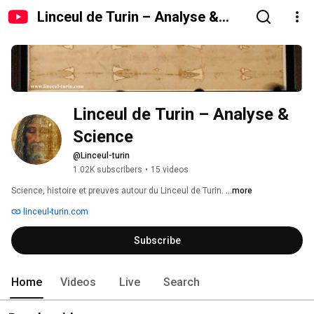
Linceul de Turin – Analyse &
Science
Linceul de Turin – Analyse & 
Science
@Linceul-turin
1.02K subscribers
•
15 videos
Science, histoire et preuves autour du Linceul de Turin. 
...more
linceul-turin.com
Subscribe
Home
Videos
Live
Search