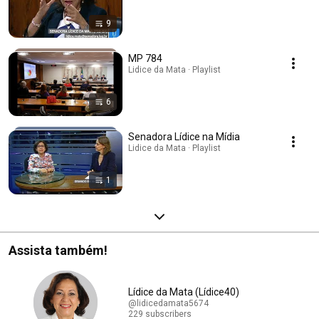
9
MP 784
Lidice da Mata · Playlist
6
Senadora Lídice na Mídia
Lidice da Mata · Playlist
1
Assista também!
Lídice da Mata (Lídice40)
@lidicedamata5674
229 subscribers