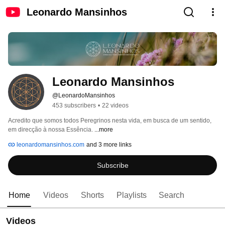
Leonardo Mansinhos
Leonardo Mansinhos
@LeonardoMansinhos
453 subscribers
•
22 videos
Acredito que somos todos Peregrinos nesta vida, em busca de um sentido, 
em direcção à nossa Essência. 
...more
leonardomansinhos.com
and 3 more links
Subscribe
Home
Videos
Shorts
Playlists
Search
Videos