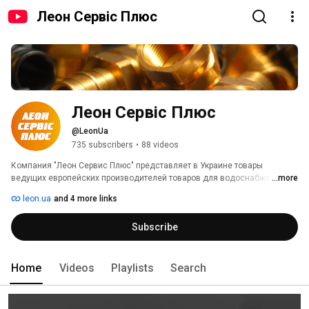
Леон Сервіс Плюс
Леон Сервіс Плюс
@LeonUa
735 subscribers
•
88 videos
Компания "Леон Сервис Плюс" представляет в Украине товары 
ведущих европейских производителей товаров для водоснабжения, 
...more
отопления и канализации из Италии, Германии, Бельгии, Франции и 
leon.ua
and 4 more links
Польши. Постоянное наличие нтовара на складах для оптовых 
покупателей. Для розничных покупателей и частных инсталляторов в 
Subscribe
Киеве работает сеть магазинов сантехники «Полдюйма». 
Home
Videos
Playlists
Search