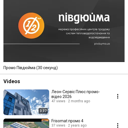
Промо Півдюйма (30 секунд)
Videos
Леон-Сервіс Плюс промо-
відео 2026
47 views
2 months ago
3:37
Frisomat промо 4
37 views
2 years ago