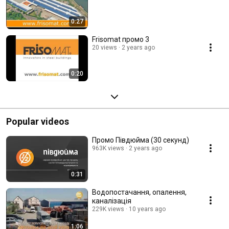
0:27
Frisomat промо 3
20 views
2 years ago
0:20
Popular videos
Промо Півдюйма (30 секунд)
963K views
2 years ago
0:31
Водопостачання, опалення,
каналізація
229K views
10 years ago
1:06