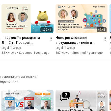
1:02:41
44:45
Інвестиції в резидента 
Нове регулювання 
Дія.Сіті. Правові 
віртуальних активів в 
інструменти
Україні.
Legal IT Group
Legal IT Group
L
5.5K views
•
Streamed 4 years ago
587 views
•
Streamed 4 years ago
1
 замовник не заплатив,
іберзлочини.