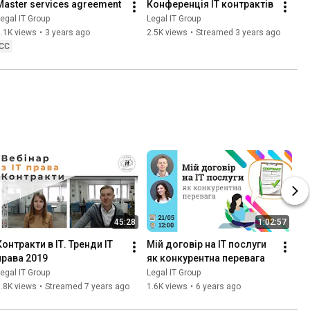
Master services agreement
Конференція ІТ контрактів
egal IT Group
Legal IT Group
.1K views
•
3 years ago
2.5K views
•
Streamed 3 years ago
CC
45:28
1:02:57
Контракти в ІТ. Тренди ІТ 
Мій договір на ІТ послуги 
права 2019
як конкурентна перевага
egal IT Group
Legal IT Group
.8K views
•
Streamed 7 years ago
1.6K views
•
6 years ago