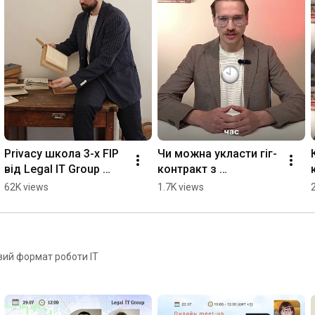
Privacy школа 3-х FIP 
Чи можна укласти гіг-
від Legal IT Group 
контракт з 
#gdpr #dataprivacy 
кіберспорстменом? 🤔 
62K views
1.7K views
#education
#гігконтракт 
#кіберспорт
овий формат роботи ІТ