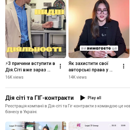
⚡️3 причини вступити в 
Як захистити свої 
Дія.Сіті вже зараз 
авторські права у 
#діясіті #гігконтракт
суді? #адвокат #суд 
16K views
14K views
#авторськіправа
Дія сіті та ГІГ-контракти
Play all
Реєстрація компанії в Дія-сіті та Гіг-контракти з командою це н
бізнесу в Україні.