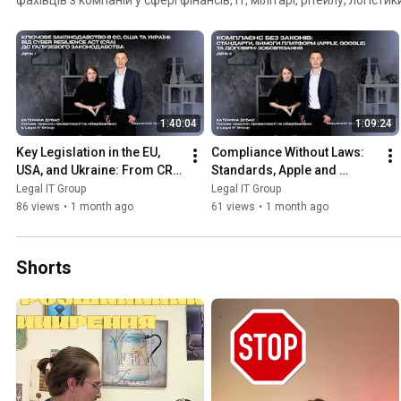
означає, що кібербезпековий комплаєнс вже став невід'ємною 
відповідального бізнесу. Ми переконані, що ці знання мають бути доступні кожному, саме
тому відкриваємо доступ для всіх. Діліться з дру
1:40:04
1:09:24
Key Legislation in the EU, 
Compliance Without Laws: 
USA, and Ukraine: From CRA 
Standards, Apple and 
to Sector-Specific 
Google Platform 
Legal IT Group
Legal IT Group
Regulations
Requirements, and 
86 views
•
1 month ago
61 views
•
1 month ago
Contractual Oblig...
Shorts