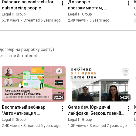
Outsourcing contracts for 
Договор с 
outsourcing people
программистом, 
L
дизайнером + NDA
Legal IT Group
Legal IT Group
6
5.7K views
•
Streamed 6 years ago
2.4K views
•
6 years ago
(договір на розробку софту)
e, і time & material
32:24
54:20
Бесплатный вебинар 
Game dev. Юридичні 
"Автоматизация 
лайфхаки. Безкоштовний 
договоров в IT бизнесе. 
вебінар.
Legal IT Group
Legal IT Group
L
Лайфхаки от инженеров и 
2.4K views
•
Streamed 5 years ago
1.3K views
•
Streamed 7 years ago
1
юристов."