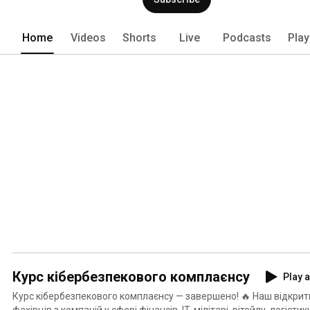
Home
Videos
Shorts
Live
Podcasts
Play
Курс кібербезпекового комплаєнсу
Play a
Курс кібербезпекового комплаєнсу — завершено! 🔥 Наш відкритий курс пройшли 200+
фахівців з компаній у сфері фінансів, IT, мілітарі, рітейлу, логісти