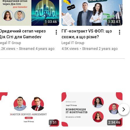
1:03:46
1:32:47
Юридичний сетап через 
ГІГ-контракт VS ФОП: що 
Дія.Сіті для Gamedev
cхоже, а що різне?
egal IT Group
Legal IT Group
.2K views
•
Streamed 4 years ago
4.5K views
•
Streamed 2 years ago
1:51
2:34:46