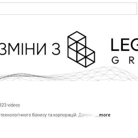
323 videos
 технологічного бізнесу та корпорацій. Допомагаємо 
...more
д IT-контрактів, IP та захисту даних до GDPR 
зпеки й вирішення технологічних спорів. 