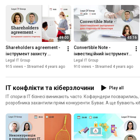
про M&A в ІТ
49:00
45:16
Shareholders agreement - 
Convertible Note - 
інструмент захисту 
інвестиційний інструмент 
стартапу.
для стартапу та інвестора
Legal IT Group
Legal IT Group
915 views
•
Streamed 4 years ago
910 views
•
Streamed 4 years ago
ІТ конфлікти та кіберзлочини
Play all
ІТ спори в ІТ бізнесі виникають часто. Кофаундери посварились,
розробника захантили прямі конкуренти. Буває. А ще бувають к