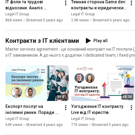
ІТ фопи та трудові 
Темная сторона Game dev: 
відносини. Аналіз 
контракты и юридические 
договорів.
шалости
Legal IT Group
Legal IT Group
868 views
•
Streamed 5 years ago
2.9K views
•
Streamed 6 years ago
Контракти з ІТ клієнтами
Play all
Master services agreement - це основний контракт на ІТ послуги 
з ІТ замовником. А до нього є додатки. І dedicated team, і fixed pric
38:41
48:38
Експорт послуг на 
Узгодження ІТ контракту. 
іноземні ринки. Поради 
Live від ІТ юристів.
юриста.
Legal IT Group
Legal IT Group
649 views
•
Streamed 4 years ago
770 views
•
Streamed 5 years ago