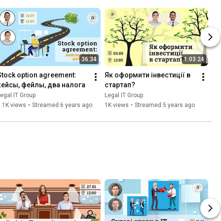
36:34
1:03:24
Stock option agreement: 
Як оформити інвестиції в 
кейсы, фейлы, два налога
стартап?
egal IT Group
Legal IT Group
.1K views
•
Streamed 6 years ago
1K views
•
Streamed 5 years ago