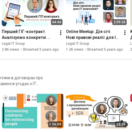
44:44
2:09:24
Перший ГІГ-контракт. 
Online Meetup: Дія сіті. 
Аналізуємо конкретні 
Нові правові реалії для ІТ 
пункти.
компаній?
Legal IT Group
Legal IT Group
L
2.8K views
•
Streamed 5 years ago
1.2K views
•
Streamed 5 years ago
2
актики в договорах про
амені в угодах з ІТ
1:06:09
59:39