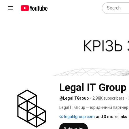
Legal IT Group
@LegalITGroup
•
2.98K subscribers
•
Legal IT Group — юридичний партнер
будувати ефективні legal-процеси: ві
legalitgroup.com
and 3 more links
compliance, AI-регулювання, кібербе
Subscribe