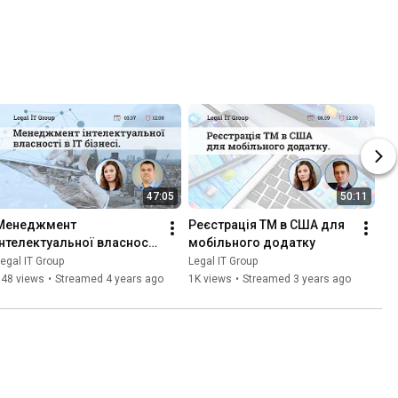
47:05
50:11
Менеджмент 
Реєстрація ТМ в США для 
інтелектуальної власності 
мобільного додатку
 ІТ бізнесі.
egal IT Group
Legal IT Group
748 views
•
Streamed 4 years ago
1K views
•
Streamed 3 years ago