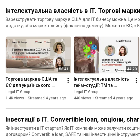
Інтелектуальна власність в ІТ. Торгові марк
Зареєструвати торгову марку в США для ІТ бізнесу можна. Це мо
додатку, або маркетплейсу (фактично домену). Можна і в ЄС, в 
послухати про захист інтелектуальної власності в ІТ
58:41
44:20
Торгова марка в США та 
Інтелектуальна власність 
ЄС для українського 
гейм-студії: ТМ та 
бізнесу. Реєстрація та 
контракти
Legal IT Group
Legal IT Group
бенефіти
1.4K views
•
Streamed 4 years ago
440 views
•
Streamed 4 years ago
Інвестиції в ІТ. Convertible loan, опціони, sh
Як інвестувати в ІТ стартап? Як ІТ компанія може залучити кошти
договором? Convertible loan, SAFE та інші інвестиційні інструме