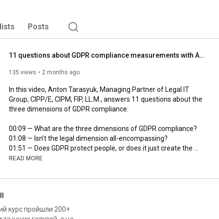
lists
Posts
11 questions about GDPR compliance measurements with Anton Tarasyuk
135 views
2 months ago
In this video, Anton Tarasyuk, Managing Partner of Legal IT 
Group, CIPP/E, CIPM, FIP, LL.M., answers 11 questions about the 
three dimensions of GDPR compliance:

00:09
01:08
01:51
 — Does GDPR protect people, or does it just create the 
READ MORE
03:33
 — Where does the responsibility of a lawyer end and the 
04:44
 — A company can do everything right and still get fined. 
ll
06:30
 — Are internal policies not enough from a legal 
ки та інших галузей, а це