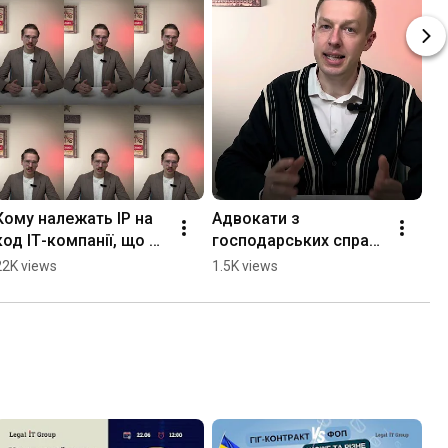
Кому належать ІР на 
Адвокати з 
За
код ІТ-компанії, що 
господарських справ 
пр
створений з ШІ?
в ІТ — Legal IT Group
Gr
22K views
1.5K views
45