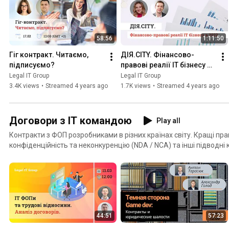
58:56
1:11:50
Гіг контракт. Читаємо, 
ДІЯ.CITY. Фінансово-
підписуємо?
правові реалії ІТ бізнесу в 
2022
Legal IT Group
Legal IT Group
3.4K views
•
Streamed 4 years ago
1.7K views
•
Streamed 4 years ago
Договори з ІТ командою
Play all
Контракти з ФОП розробниками в різних країнах світу. Кращі пр
конфіденційність та неконкуренцію (NDA / NCA) та інші підводні к
спеціалістами
44:51
57:23