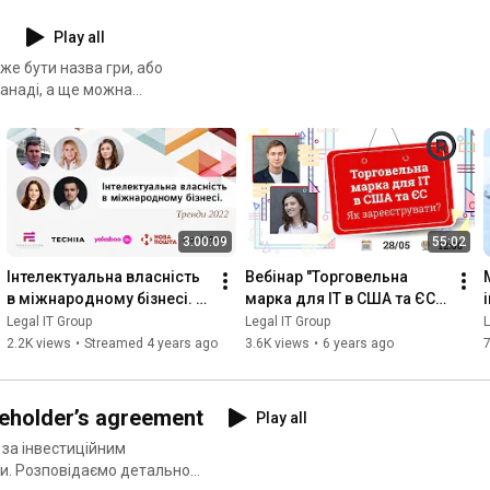
и
Play all
же бути назва гри, або
Канаді, а ще можна
3:00:09
55:02
Інтелектуальна власність 
Вебінар "Торговельна 
в міжнародному бізнесі. 
марка для ІТ в США та ЄС. 
Тренди 2022
Як зареєструвати?"
в
Legal IT Group
Legal IT Group
L
2.2K views
•
Streamed 4 years ago
3.6K views
•
6 years ago
areholder’s agreement
Play all
 за інвестиційним
нти. Розповідаємо детально