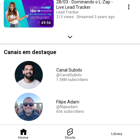
28/03 - Dominando o L-Zap -
Live Lead Tracker
Lead Tracker
213 views
Streamed 3 years ago
49:56
Canais em destaque
Canal Subido
@CanalSubido
1.38M subscribers
Filipe Adam
@filipeadam
656 subscribers
Library
Home
Shorts