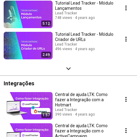
Tutorial Lead Tracker - Módulo
Lançamentos
Lead Tracker
748 views
4 years ago
5:12
Tutorial Lead Tracker - Módulo
Criador de URLs
Lead Tracker
496 views
4 years ago
2:49
Integrações
Central de ajuda LTK: Como
fazer a Integração com a
Hotmart
Lead Tracker
390 views
4 years ago
1:57
Central de ajuda LTK: Como
fazer a Integração com o
ActiveCampaign