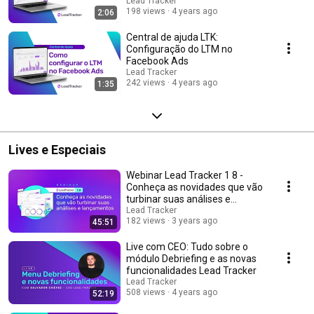
Lead Tracker
198 views
4 years ago
2:06
Central de ajuda LTK:
Configuração do LTM no
Facebook Ads
Lead Tracker
242 views
4 years ago
1:35
Lives e Especiais
Webinar Lead Tracker 1 8 -
Conheça as novidades que vão
turbinar suas análises e
lançamentos
Lead Tracker
182 views
3 years ago
45:51
Live com CEO: Tudo sobre o
módulo Debriefing e as novas
funcionalidades Lead Tracker
Lead Tracker
508 views
4 years ago
52:19