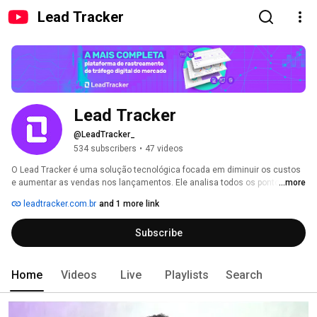
Lead Tracker
Lead Tracker
@LeadTracker_
534 subscribers
•
47 videos
O Lead Tracker é uma solução tecnológica focada em diminuir os custos 
e aumentar as vendas nos lançamentos. Ele analisa todos os pontos de 
...more
contato entre seu cliente e você. Com isso, é capaz de entregar dados e 
leadtracker.com.br
and 1 more link
insights importantes sobre o seu negócio para que ele cresça cada vez 
mais! 
Subscribe
Home
Videos
Live
Playlists
Search