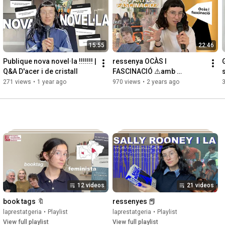
00:45
-
02:08
02:08
-
07:14
07:14
-
13:39
13:39
-
16:09
 // conclusions i adéu gra6
15:55
22:46
Publique nova novel·la !!!!!!! | 
ressenya OCÀS I 
Q&A D'acer i de cristall
FASCINACIÓ ⚠️amb 
s
spoilers⚠️
271 views
•
1 year ago
970 views
•
2 years ago
12 videos
21 videos
book tags 🔖
ressenyes 📕
laprestatgeria
•
Playlist
laprestatgeria
•
Playlist
View full playlist
View full playlist