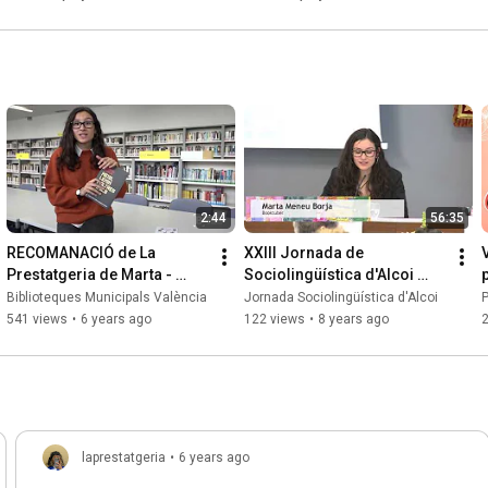
2:44
56:35
RECOMANACIÓ de La 
XXIII Jornada de 
V
Prestatgeria de Marta - 
Sociolingüística d'Alcoi 
Heidi, Lenin i altres amics
2018: Debat
Biblioteques Municipals València
Jornada Sociolingüística d'Alcoi
P
541 views
•
6 years ago
122 views
•
8 years ago
laprestatgeria
•
6 years ago