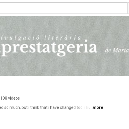
108 videos
 so much, but i think that i have changed too. i like to 
...more
nd that are contained in books, songs, films, series, 