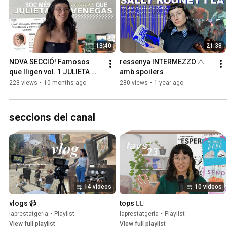
13:40
21:38
NOVA SECCIÓ! Famosos 
ressenya INTERMEZZO ⚠️ 
que lligen vol. 1 JULIETA 
amb spoilers
VENEGAS
223 views
•
10 months ago
280 views
•
1 year ago
seccions del canal
14 videos
10 videos
vlogs 📹
tops 🖐🏼
laprestatgeria
•
Playlist
laprestatgeria
•
Playlist
View full playlist
View full playlist