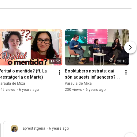
14:52
28:10
eritat o mentida? (ft. La 
Booktubers nostrats: qui 
prestatgeria de Marta)
són aquests influencers? 
(Sant Jordi de Nadal 2019)
araula de Mixa
Paraula de Mixa
249 views
•
6 years ago
230 views
•
6 years ago
laprestatgeria
•
6 years ago