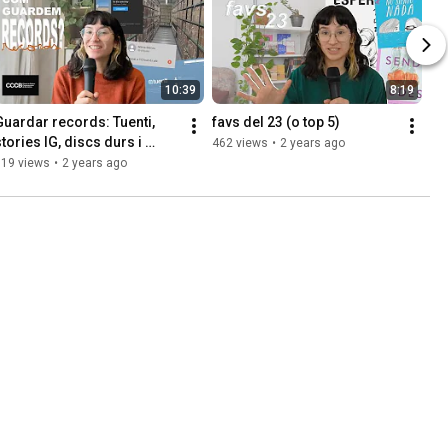
10:39
8:19
Guardar records: Tuenti, 
favs del 23 (o top 5)
tories IG, discs durs i 
462 views
•
2 years ago
arxius
319 views
•
2 years ago