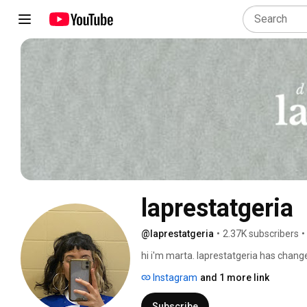
laprestatgeria
@laprestatgeria
•
2.37K subscribers
•
hi i'm marta. laprestatgeria has changed
talk about the stories that engage me a
Instagram
and 1 more link
expos, etc etc etc. 
Subscribe