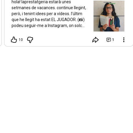
hola! laprestatgeria estarà unes
setmanes de vacances. continue llegint,
però, i tenint idees per a vídeos. l’últim
que he llegit ha estat EL JUGADOR. (📸)
podeu seguir-me a Instagram, on solc
parlar de manera més freqüent sobre
lectures i literatura :) ➡️ @laprestatgeria
10
1
⬅️ bon estiu i cuideu-vos! 🌞🌿🌸