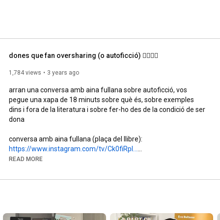
dones que fan oversharing (o autoficció) 💁🏻‍♀️✨
1,784 views
3 years ago
arran una conversa amb aina fullana sobre autoficció, vos 
pegue una xapa de 18 minuts sobre què és, sobre exemples 
dins i fora de la literatura i sobre fer-ho des de la condició de ser 
dona

conversa amb aina fullana (plaça del llibre): 
https://www.instagram.com/tv/Ck0fiRpI...
READ MORE
laprestatgeria

// 
https://laprestatgeria.art.blog
// 
https://www.instagram.com/laprestatge...
// laprestatgeriademarta@gmail.com

00:00
-
00:45