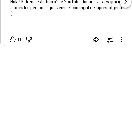
Hola!! Estrene esta funció de YouTube donant-vos les gràcies
a totes les persones que veieu el contingut de laprestatgeria.
:)
11