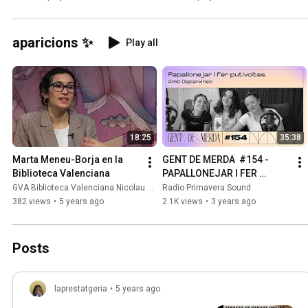
aparicions ✨
Play all
18:25
35:38
Marta Meneu-Borja en la 
GENT DE MERDA  #154 -  
Biblioteca Valenciana
PAPALLONEJAR I FER 
PUTIVOLTES AMB 
GVA Biblioteca Valenciana Nicolau Primitiu
Radio Primavera Sound
DEPARKINEO
382 views
•
5 years ago
2.1K views
•
3 years ago
Posts
laprestatgeria
•
5 years ago