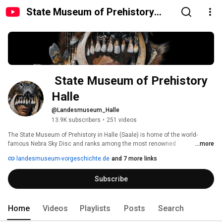
State Museum of Prehistory
Halle
 State Museum of Prehistory 
Halle
@Landesmuseum_Halle
13.9K subscribers
•
251 videos
The State Museum of Prehistory in Halle (Saale) is home of the world-
famous Nebra Sky Disc and ranks among the most renowned 
...more
archaeological museums in Central Europe. It is the oldest purpose-built 
landesmuseum-vorgeschichte.de
and 7 more links
museum for prehistoric archaeology in Germany. The key aspect of its 
permanent and special exhibitions is human evolutionary and cultural 
Subscribe
history, which first became tangible in Central Germany around 450,000 
years ago. The time-frame ranges to the modern era. 
Home
Videos
Playlists
Posts
Search