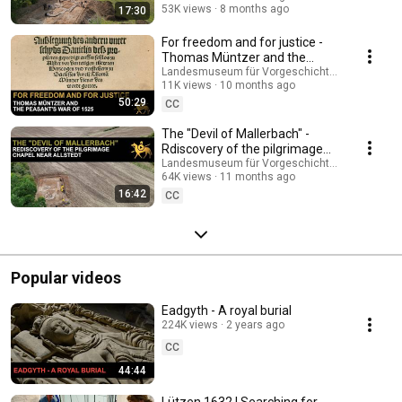
(Allstedt), die beide in den Unruhen des Jahres 1525 geplündert wurden.
53K views
8 months ago
17:30
Im vergangenen Jahr konnte zudem die Mallerbacher Kapelle
wiederentdeckt werden, die bereits 1524 niedergebrannt wurde. Das
For freedom and for justice -
Ereignis gilt als Vorbote der Aufstände in Mitteldeutschland. Die
Thomas Müntzer and the
Ausgrabungen ermöglichen erstmals einen archäologischen Blick auf die
peasants' war of 1525
Landesmuseum für Vorgeschichte Halle
authentischen Schauplätze des Bauernkrieges.
11K views
10 months ago
50:29
CC
The "Devil of Mallerbach" -
Rdiscovery of the pilgrimage
chapel near Allstedt
Landesmuseum für Vorgeschichte Halle
64K views
11 months ago
16:42
CC
Popular videos
Eadgyth - A royal burial
224K views
2 years ago
CC
44:44
Lützen 1632 | Searching for