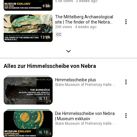
5.6K views
3 weeks ago
9:06
The Mittelberg Archaeological
site | The finder of the Nebra
Sky Disc reveals all
26K views
4 weeks ago
CC
13:09
Alles zur Himmelsscheibe von Nebra
Himmelsscheibe plus
State Museum of Prehistory Halle · Playlist
11
Die Himmelsscheibe von Nebra
| Museum exklusiv
State Museum of Prehistory Halle · Playlist
13