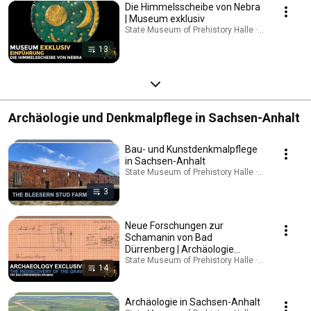
Die Himmelsscheibe von Nebra
| Museum exklusiv
State Museum of Prehistory Halle · Playlist
13
Archäologie und Denkmalpflege in Sachsen-Anhalt
Bau- und Kunstdenkmalpflege
in Sachsen-Anhalt
State Museum of Prehistory Halle · Playlist
3
Neue Forschungen zur
Schamanin von Bad
Dürrenberg | Archäologie
exklusiv
State Museum of Prehistory Halle · Playlist
14
Archäologie in Sachsen-Anhalt