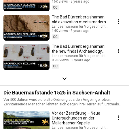
Schamanin von Bad Dürrenberg" werden der Grablege und der Toten ihre
16K views
3 years ago
letzten Geheimnisse entlockt. Dies gelingt mit Hilfe modernster
12:29
CC
Analyseverfahren und neuester archäologischer und anthropologischer
Erkenntnisse.
The Bad Dürrenberg shaman:
old excavation meets modern
methods | Archaeology
Landesmuseum für Vorgeschichte Halle
14K views
3 years ago
exclusive
18:29
CC
The Bad Dürrenberg shaman:
the new finds | Archaeology
exclusive
Landesmuseum für Vorgeschichte Halle
9.9K views
3 years ago
10:40
CC
Die Bauernaufstände 1525 in Sachsen-Anhalt
Vor 500 Jahren wurde die alte Ordnung aus den Angeln gehoben:
Zehntausende Menschen lehnten sich gegen ihre Herren auf. Erstmals
forderten die "Kleinen Leute", was heute oft als Menschenrechte oder
Vor der Zerstörung – Neue
Bürgerrechte begriffen wird. Der "Deutsche Bauernkrieg" von 1524/25
wurde zum größten Volksaufstand vor der Französischen Revolution.
Untersuchungen an der
Heute werfen aktuelle archäologische Grabungen ein neues Licht auf den
Mallerbacher Kapelle
Untergang der Klöster Himmelpforte (Wernigerode) und Kaltenborn
Landesmuseum für Vorgeschichte Halle