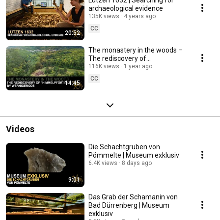
archaeological evidence
135K views
4 years ago
CC
20:52
The monastery in the woods –
The rediscovery of
"Himmelpforten" by
116K views
1 year ago
Wernigerode
CC
14:45
Videos
Die Schachtgruben von
Pömmelte | Museum exklusiv
6.4K views
8 days ago
9:01
Das Grab der Schamanin von
Bad Dürrenberg | Museum
exklusiv