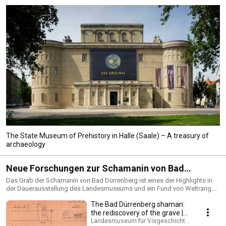
The State Museum of Prehistory in Halle (Saale) – A treasury of
archaeology
Neue Forschungen zur Schamanin von Bad
Dürrenberg | Archäologie exklusiv
Das Grab der Schamanin von Bad Dürrenberg ist eines der Highlights in
der Dauerausstellung des Landesmuseums und ein Fund von Weltrang.
Die Tote wurde vor ungefähr 9.000 Jahren mit einer überreichen
The Bad Dürrenberg shaman:
Ausstattung, die ihren Status als Schamanin untermauert, beigesetzt. Am
4. Mai 1934 tauchte es zufällig wieder aus dem Dunkel der Geschichte
the rediscovery of the grave |
auf. In der Film-Reihe "Archäologie exklusiv: Neue Forschungen zur
Archaeology exclusive
Landesmuseum für Vorgeschichte Halle