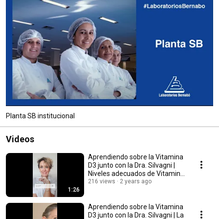
Planta SB institucional
Videos
Aprendiendo sobre la Vitamina
D3 junto con la Dra. Silvagni |
Niveles adecuados de Vitamina
D3
216 views
2 years ago
1:26
Aprendiendo sobre la Vitamina
D3 junto con la Dra. Silvagni | La