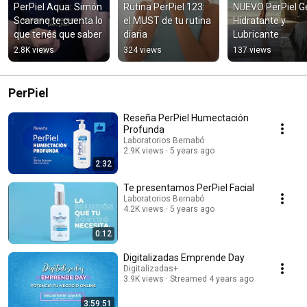
PerPiel Aqua: Simón 
Rutina PerPiel 123: 
NUEVO PerPiel Ge
Scarano te cuenta lo 
el MUST de tu rutina 
Hidratante y 
que tenés que saber
diaria
Lubricante 
Vulvovaginal
2.8K views
324 views
137 views
PerPiel
Reseña PerPiel Humectación
Profunda
Laboratorios Bernabó
2.9K views
5 years ago
2:32
Te presentamos PerPiel Facial
Laboratorios Bernabó
4.2K views
5 years ago
0:12
Digitalizadas Emprende Day
Digitalizadas+
3.9K views
Streamed 4 years ago
3:59:51