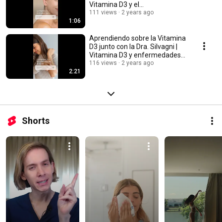
Vitamina D3 y el
envejecimiento
111 views
2 years ago
1:06
Aprendiendo sobre la Vitamina
D3 junto con la Dra. Silvagni |
Vitamina D3 y enfermedades
de la piel
116 views
2 years ago
2:21
Shorts