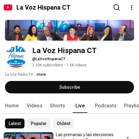
La Voz Hispana CT
La Voz Hispana CT
@LaVozHispanaCT
2.33K subscribers
•
1.6K videos
La Voz Radio TV 
...more
Subscribe
Home
Videos
Shorts
Live
Podcasts
Playli
Latest
Popular
Oldest
Las primarias y las elecciones