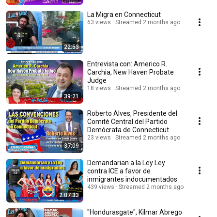
La Migra en Connecticut
63 views
Streamed 2 months ago
22:53
Entrevista con: Americo R.
Carchia, New Haven Probate
Judge
18 views
Streamed 2 months ago
39:21
Roberto Alves, Presidente del
Comité Central del Partido
Demócrata de Connecticut
23 views
Streamed 2 months ago
37:09
Demandarian a la Ley Ley
contra ICE a favor de
inmigrantes indocumentados
439 views
Streamed 2 months ago
2:07:33
"Hondurasgate", Kilmar Abrego