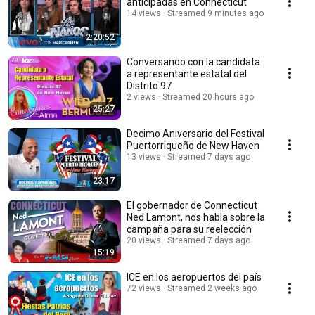
anticipadas en Connecticut
14 views
Streamed 9 minutes ago
2:20:52
Conversando con la candidata
a representante estatal del
Distrito 97
2 views
Streamed 20 hours ago
25:27
Decimo Aniversario del Festival
Puertorriqueño de New Haven
13 views
Streamed 7 days ago
23:17
El gobernador de Connecticut
Ned Lamont, nos habla sobre la
campaña para su reelección
20 views
Streamed 7 days ago
15:19
ICE en los aeropuertos del país
72 views
Streamed 2 weeks ago