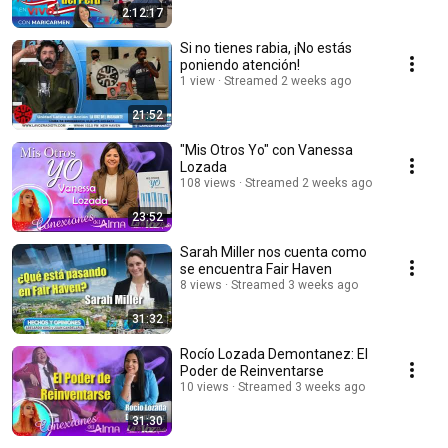
2:12:17
Si no tienes rabia, ¡No estás
poniendo atención!
1 view
Streamed 2 weeks ago
21:52
"Mis Otros Yo" con Vanessa
Lozada
108 views
Streamed 2 weeks ago
23:52
Sarah Miller nos cuenta como
se encuentra Fair Haven
8 views
Streamed 3 weeks ago
31:32
Rocío Lozada Demontanez: El
Poder de Reinventarse
10 views
Streamed 3 weeks ago
31:30