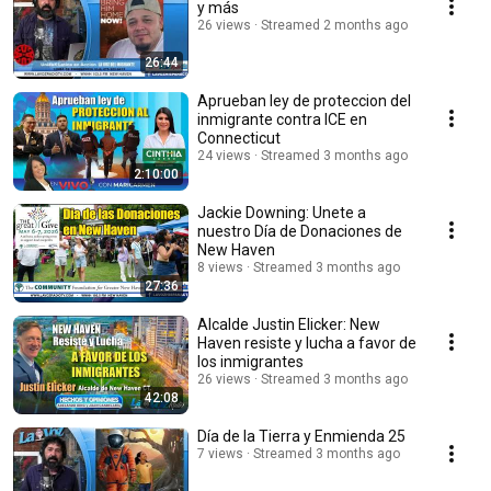
y más
26 views
Streamed 2 months ago
26:44
Aprueban ley de proteccion del
inmigrante contra ICE en
Connecticut
24 views
Streamed 3 months ago
2:10:00
Jackie Downing: Unete a
nuestro Día de Donaciones de
New Haven
8 views
Streamed 3 months ago
27:36
Alcalde Justin Elicker: New
Haven resiste y lucha a favor de
los inmigrantes
26 views
Streamed 3 months ago
42:08
Día de la Tierra y Enmienda 25
7 views
Streamed 3 months ago