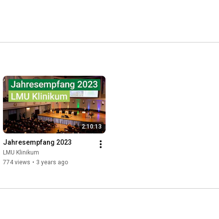
2:10:13
Jahresempfang 2023
LMU Klinikum
774 views
•
3 years ago