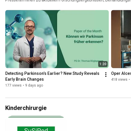
1:20
Detecting Parkinson’s Earlier? New Study Reveals 
Oper Alce
Early Brain Changes
418 views
•
177 views
•
9 days ago
Kinderchirurgie