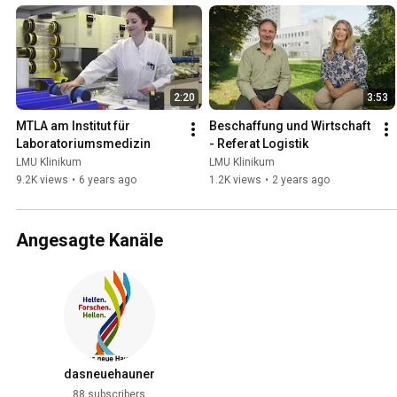
2:20
3:53
MTLA am Institut für 
Beschaffung und Wirtschaft 
Laboratoriumsmedizin
- Referat Logistik
LMU Klinikum
LMU Klinikum
9.2K views
•
6 years ago
1.2K views
•
2 years ago
Angesagte Kanäle
dasneuehauner
88 subscribers