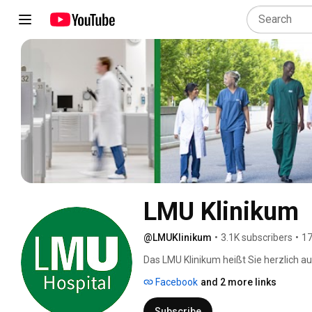
LMU Klinikum
@LMUKlinikum
•
3.1K subscribers
•
17
Das LMU Klinikum heißt Sie herzlich 
ist ein Zentrum der Hochleistungsmedi
Facebook
and 2 more links
Fortschritts, in dem gleichzeitig das G
Vertrauen zu spüren ist. 
Subscribe