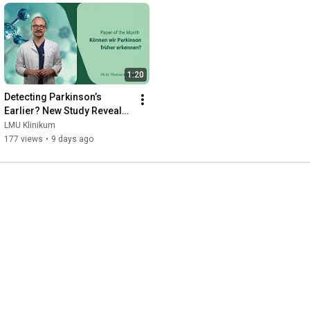
1:20
Detecting Parkinson’s 
Earlier? New Study Reveals 
Early Brain Changes
LMU Klinikum
177 views
•
9 days ago