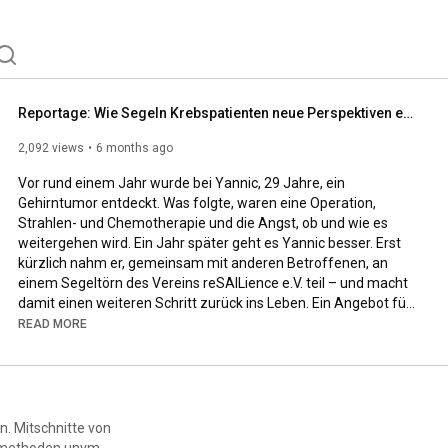
Reportage: Wie Segeln Krebspatienten neue Perspektiven eröffnet
2,092 views
6 months ago
Vor rund einem Jahr wurde bei Yannic, 29 Jahre, ein 
Gehirntumor entdeckt. Was folgte, waren eine Operation, 
Strahlen- und Chemotherapie und die Angst, ob und wie es 
weitergehen wird. Ein Jahr später geht es Yannic besser. Erst 
kürzlich nahm er, gemeinsam mit anderen Betroffenen, an 
einem Segeltörn des Vereins reSAILience e.V. teil – und macht 
damit einen weiteren Schritt zurück ins Leben. Ein Angebot für 
Betroffene im Alter zwischen 18 und 45 Jahren, das auch das 
READ MORE
LMU Klinikum unterstützt.
n. Mitschnitte von
smethoden unvm.