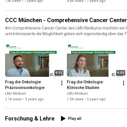
13K views
•
7 years ago
4.8K views
•
7 years ago
CCC München - Comprehensive Cancer Center
Am Comprehensive Cancer Center des LMU Klinikums möchten wir P
und Interessierte die Möglichkeit geben sich eigenständig über da
informieren. Hier finden Sie Videos zu medizinischen Hintergründen
und aktuellen Themen.
6:32
6:03
Frag die Onkologie: 
Frag die Onkologie: 
Präzisionsonkologie
Klinische Studien
LMU Klinikum
LMU Klinikum
2.1K views
•
5 years ago
1.5K views
•
5 years ago
Forschung & Lehre
Play all