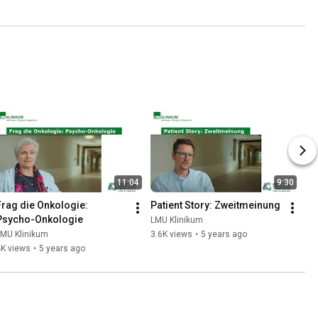
11:04
9:30
Frag die Onkologie: 
Patient Story: Zweitmeinung
Psycho-Onkologie
LMU Klinikum
LMU Klinikum
3.6K views
•
5 years ago
4K views
•
5 years ago