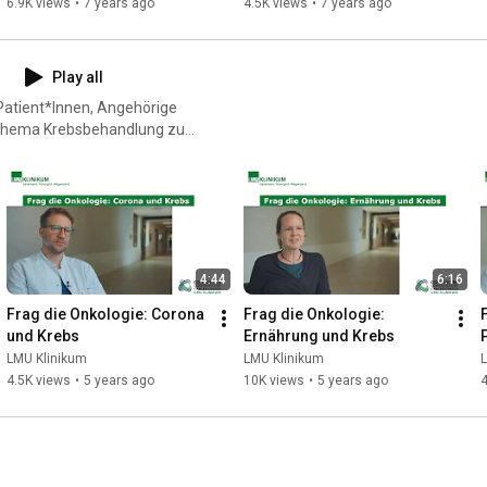
6.9K views
•
7 years ago
4.5K views
•
7 years ago
Play all
atient*Innen, Angehörige
s Thema Krebsbehandlung zu
, ganzheitlicher Versorgung
4:44
6:16
Frag die Onkologie: Corona 
Frag die Onkologie: 
und Krebs
Ernährung und Krebs
LMU Klinikum
LMU Klinikum
4.5K views
•
5 years ago
10K views
•
5 years ago