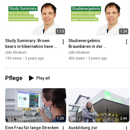
1:13
1:24
Study Summary: Brown 
Studienergebnis: 
bears in hibernation have 
Braunbären in der 
protective mechanism 
Winterruhe verfügen über 
LMU Klinikum
LMU Klinikum
against thromboembolism
Schutzmechanismus gegen 
199 views
•
3 years ago
456 views
•
3 years ago
Thromboembolie
Pflege
Play all
1:33
2:44
Eine Frau für lange Strecken
Ausbildung zur 