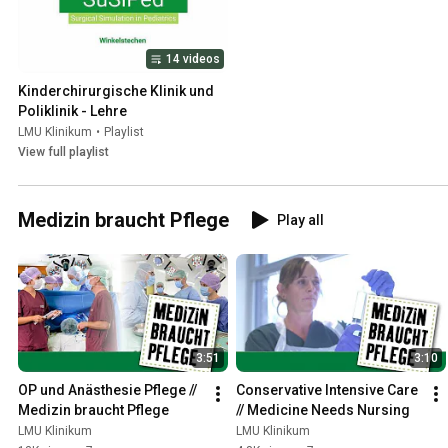
14 videos
Kinderchirurgische Klinik und 
Poliklinik - Lehre
LMU Klinikum
•
Playlist
View full playlist
Medizin braucht Pflege
Play all
3:51
3:10
OP und Anästhesie Pflege // 
Conservative Intensive Care 
Medizin braucht Pflege
// Medicine Needs Nursing
LMU Klinikum
LMU Klinikum