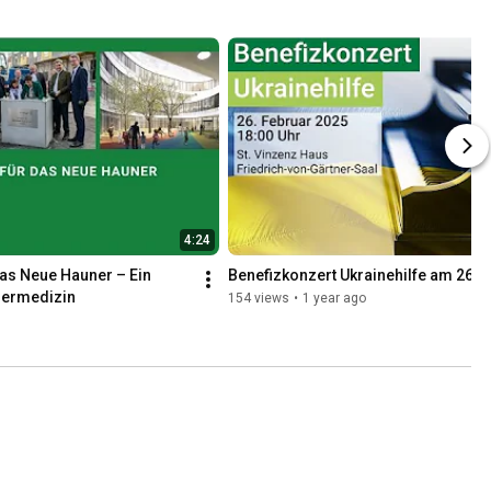
4:24
as Neue Hauner – Ein 
Benefizkonzert Ukrainehilfe am 26. 
ndermedizin
154 views
•
1 year ago