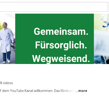
8 videos
auf dem YouTube Kanal willkommen. Das Klinikum der LMU 
...more
zin, der Innovation und des medizinisch-technischen 
efühl von individueller Betreuung, Geborgenheit und 