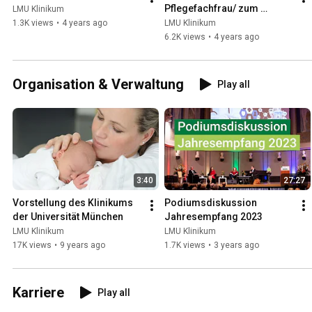
Pflegefachfrau/ zum 
LMU Klinikum
Pflegefachmann
1.3K views
•
4 years ago
LMU Klinikum
6.2K views
•
4 years ago
Organisation & Verwaltung
Play all
3:40
27:27
Vorstellung des Klinikums 
Podiumsdiskussion 
der Universität München
Jahresempfang 2023
LMU Klinikum
LMU Klinikum
17K views
•
9 years ago
1.7K views
•
3 years ago
Karriere
Play all