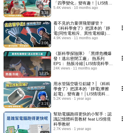
「四季變化」變有趣！│LIS情境
科學教材
5.4K views
10 months ago
3:18
看不見的力量彈飛塑膠管？
│《科科學會了》把課本的「靜
電(同性電相斥、異性電相吸)」
變有趣！│LIS情境科學教材
4.9K views
11 months ago
3:06
《新科學探險隊》「黑煙危機爆
發！逃出密閉工廠」 熱系列
EP1： 熱脹冷縮│LIS情境科學教
材
24K views
11 months ago
12:35
用水管隔空吸引鋁罐？│《科科
學會了》把課本的「靜電(摩擦
起電)」變有趣！│LIS情境科學
教材
5.2K views
1 year ago
3:19
幫助電腦跑得更快的小幫手：認
識記憶體科普教材 feat LIS情境
科學教材
2.7K views
1 year ago