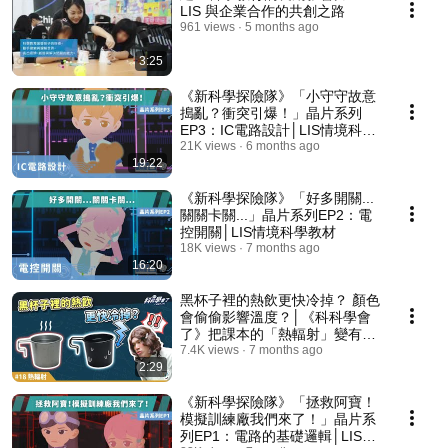
LIS 與企業合作的共創之路
961 views
5 months ago
3:25
《新科學探險隊》「小守守故意
搗亂？衝突引爆！」晶片系列
EP3：IC電路設計│LIS情境科學
教材
21K views
6 months ago
19:22
《新科學探險隊》「好多開關...
關關卡關...」晶片系列EP2：電
控開關│LIS情境科學教材
18K views
7 months ago
16:20
黑杯子裡的熱飲更快冷掉？ 顏色
會偷偷影響溫度？│《科科學會
了》把課本的「熱輻射」變有
趣！│LIS情境科學教材
7.4K views
7 months ago
2:29
《新科學探險隊》「拯救阿寶！
模擬訓練廠我們來了！」晶片系
列EP1：電路的基礎邏輯│LIS情