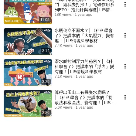
鬥！給我去打掃！」電磁作用系
列EP0：指北針與地磁│LIS情境
科學教材
18K views
1 year ago
11:05
水瓶倒立不漏水？│《科科學會
了》把課本的「大氣壓力」變有
趣！│LIS情境科學教材
7.4K views
1 year ago
2:14
潛水艇控制浮力的秘密？│《科
科學會了》把課本的「浮力」變
有趣！│LIS情境科學教材
7.1K views
1 year ago
2:29
算得出玉山上有幾隻水鹿嗎？
│《科科學會了》把課本的「捉
放法和樣區法」變有趣！│LIS情
境科學教材
5.6K views
1 year ago
2:26