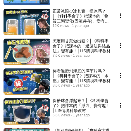
1:48
正常冰跟少冰其實一樣冰嗎？
│《科科學會了》把課本的「物
質三態變化(固液共存)」變有
趣！│LIS情境科學教材
12K views
1 year ago
2:28
怎麼用甘蔗做出糖？│《科科學
會了》把課本的「過濾法與結晶
法」變有趣！│LIS情境科學教材
7.6K views
1 year ago
2:45
你看過潛到海底的洋芋片嗎？
│《科科學會了》把課本的「水
壓」變有趣！│LIS情境科學教材
8.6K views
1 year ago
2:13
保齡球會浮起來？│《科科學會
了》把課本的「浮力」變有趣！
│LIS情境科學教材
6.6K views
1 year ago
1:56
《新科學探險隊》「實驗室大亂