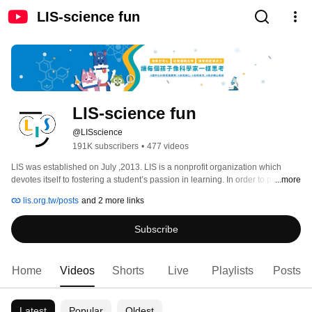
LIS-science fun
LIS-science fun
@LISscience
191K subscribers
•
477 videos
LIS was established on July ,2013. LIS is a nonprofit organization which 
devotes itself to fostering a student’s passion in learning. In order to provide 
...more
the students with a more comprehensive education program, we incorporate 
lis.org.tw/posts
and 2 more links
the use of technology into our curriculum. 
Subscribe
Home
Videos
Shorts
Live
Playlists
Posts
Latest
Popular
Oldest