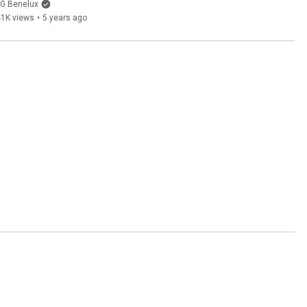
LG Benelux
41K views
•
5 years ago