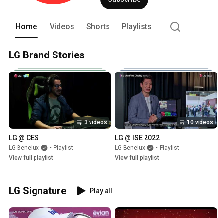
Home
Videos
Shorts
Playlists
LG Brand Stories
3 videos
10 videos
LG @ CES
LG @ ISE 2022
LG Benelux
•
Playlist
LG Benelux
•
Playlist
View full playlist
View full playlist
LG Signature
Play all