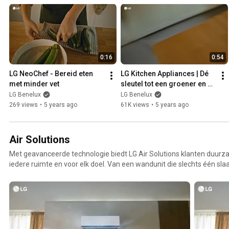
0:16
0:54
LG NeoChef - Bereid eten 
LG Kitchen Appliances | Dé 
met minder vet
sleutel tot een groener en 
gezonder leven
LG Benelux
LG Benelux
269 views
•
5 years ago
61K views
•
5 years ago
Air Solutions
Met geavanceerde technologie biedt LG Air Solutions klanten duur
iedere ruimte en voor elk doel. Van een wandunit die slechts één sla
systeem dat een heel ziekenhuis koelt en verwarmt. De klimaatsyst
onderscheiden zich zowel op het vlak van energie-efficiëntie van de
milieuvriendelijke en recyclebare materialen gedurende het producti
bedrijf veel in kwaliteitskeuringen om er zeker van te zijn dat de p
kwaliteit zijn. Meer informatie over LG Air Solutions is hier te vinden: