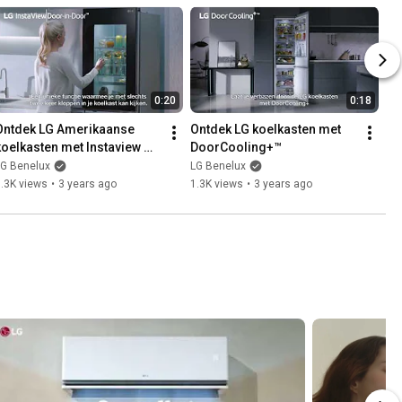
0:20
0:18
Ontdek LG Amerikaanse 
Ontdek LG koelkasten met 
koelkasten met Instaview 
DoorCooling+™
Door-in-door™
LG Benelux
LG Benelux
.3K views
•
3 years ago
1.3K views
•
3 years ago