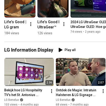
Life's Good | 
Life's Good l 
2024 LG UltraGear OLED:
LG gram 
UltraGear™
UltraGear OLED: Hoe gen
74 views
•
2 years ago
184 views
126 views
LG Information Display
Play all
2:36
2:07
Bekijk hoe LG Hospitality 
Ontdek de Magie: Intratuin 
TV’s het St. Antonius 
Halsteren & LG Signage 
Ziekenhuis helpen de 
creëren een unieke 
LG Benelux
LG Benelux
patiëntervaring te 
winkelbeleving!
103 views
•
4 months ago
68 views
•
7 months ago