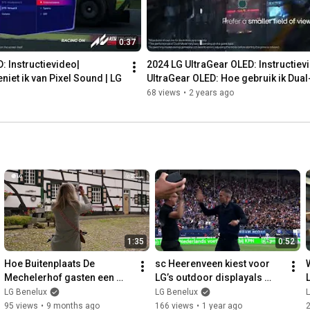
0:37
 Instructievideo| 
2024 LG UltraGear OLED: Instructievi
iet ik van Pixel Sound | LG
UltraGear OLED: Hoe gebruik ik Dua
68 views
•
2 years ago
1:35
0:52
Hoe Buitenplaats De 
sc Heerenveen kiest voor 
Mechelerhof gasten een 
LG’s outdoor displayals 
thuisgevoel geeft dankzij 
nieuwe blikvanger Abe 
LG Benelux
LG Benelux
LG's Hospitality TV’s
Lenstra Stadion
95 views
•
9 months ago
166 views
•
1 year ago