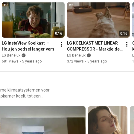
0:16
0:16
LG InstaView Koelkast  – 
LG KOELKAST MET LINEAR 
Hou je voedsel langer vers
COMPRESSOR - Marktleider, 
energiebewust
LG Benelux
LG Benelux
681 views
•
5 years ago
372 views
•
5 years ago
1
zame klimaatsystemen voor
apkamer koelt, tot een
emen van LG Air Solutions
 systemen als het gebruik van
eproces. Ook investeert het
roducten van hoogstaande
 https://www.lgklimaat.nl.