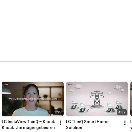
1:35
4:09
LG InstaView ThinQ – Knock. 
LG ThinQ Smart Home 
Knock. Zie magie gebeuren
Solution