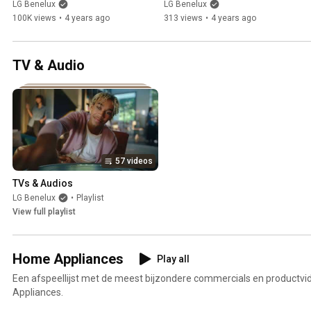
(korte versie)
(Teaser)
LG Benelux
LG Benelux
100K views
•
4 years ago
313 views
•
4 years ago
TV & Audio
57 videos
TVs & Audios
LG Benelux
•
Playlist
View full playlist
Home Appliances
Play all
Een afspeellijst met de meest bijzondere commercials en productvi
Appliances.