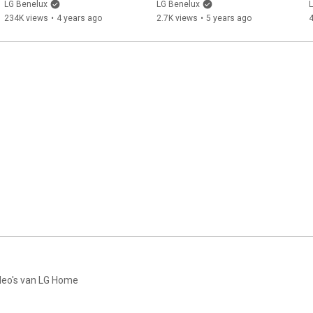
LG Benelux
LG Benelux
234K views
•
4 years ago
2.7K views
•
5 years ago
deo's van LG Home