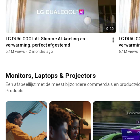
0:20
LG DUALCOOL AI: Slimme AI-koeling en -
LG DUALCO
verwarming, perfect afgestemd
verwarmin
5.1M views
•
2 months ago
6.1M views
Monitors, Laptops & Projectors
Een afspeellijst met de meest bijzondere commercials en productvi
Products.