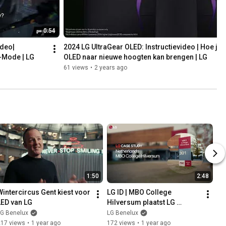
0:54
deo| 
2024 LG UltraGear OLED: Instructievideo | Hoe je je
l-Mode | LG
OLED naar nieuwe hoogten kan brengen | LG
61 views
•
2 years ago
1:50
2:48
Wintercircus Gent kiest voor 
LG ID | MBO College 
LED van LG
Hilversum plaatst LG 
narrrowcasting-displays 
LG Benelux
LG Benelux
voor optimale 
217 views
•
1 year ago
172 views
•
1 year ago