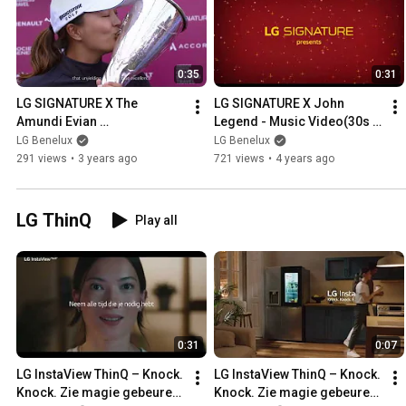
0:35
0:31
LG SIGNATURE X The 
LG SIGNATURE X John 
Amundi Evian 
Legend - Music Video(30s 
Championship 2022: The 
Ver.) "You Deserve It All"
LG Benelux
LG Benelux
Road to Perfection
291 views
•
3 years ago
721 views
•
4 years ago
LG ThinQ
Play all
0:31
0:07
LG InstaView ThinQ – Knock. 
LG InstaView ThinQ – Knock. 
Knock. Zie magie gebeuren 
Knock. Zie magie gebeuren 