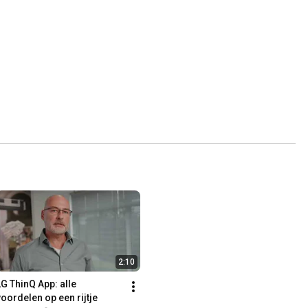
2:10
LG ThinQ App: alle 
voordelen op een rijtje