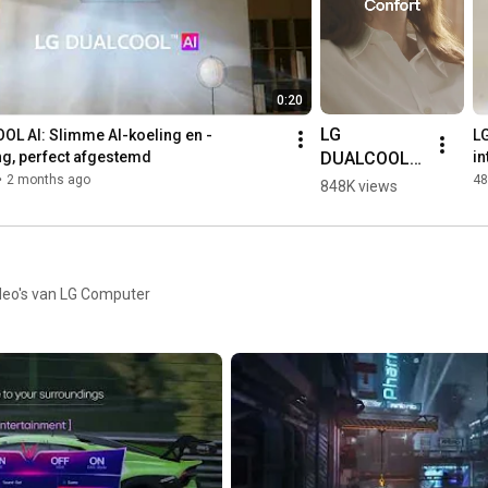
0:20
LG 
OL AI: Slimme AI-koeling en -
LG
DUALCOOL 
g, perfect afgestemd
in
AI : 
•
2 months ago
48
848K views
refroidissem
ent et 
chauffage 
intelligents 
deo's van LG Computer
grâce à l’IA, 
parfaitement 
adaptés