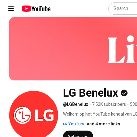
LG Benelux
@LGBenelux
•
7.52K subscribers
•
530
Welkom op het YouTube kanaal van LG B
producten van LG! 
YouTube
and 4 more links
Subscribe