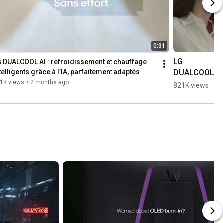
0:31
LG 
 DUALCOOL AI : refroidissement et chauffage 
DUALCOOL 
telligents grâce à l’IA, parfaitement adaptés
AI : 
1K views
•
2 months ago
821K views
refroidissem
ent et 
chauffage 
intelligents 
grâce à l’IA, 
parfaitement 
adaptés