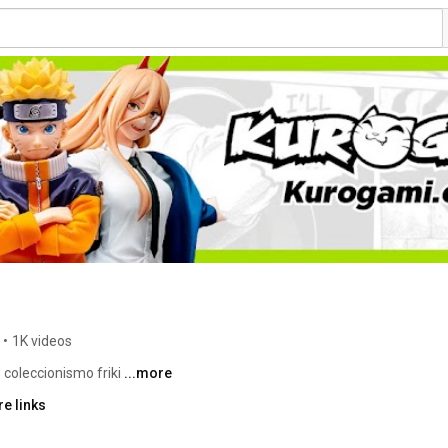
•
1K videos
coleccionismo friki 
...more
e links