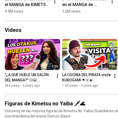
el MANGA de KIMETSU 
en el MANGA de 
NO YAIBA 📚
KIMETSU NO YAIBA 📚 
4.9M views
1.2M views
[Parte 2]
Videos
3:34
1:06
"¿A QUÉ HUELE UN SALÓN 
LA COCINA DEL PIRATA visita 
DEL MANGA?" 🤢😂 
KUROGAMI 🏴‍☠️🔥
Entrevistas Día del Orgullo 
984 views
•
3 years ago
1.5K views
•
3 years ago
Friki 2023
Figuras de Kimetsu no Yaiba 🗡️🌊
Unboxing de las mejores figuras de Kimetsu No Yaiba (Guardianes d
merchandising del anime Demon Slayer