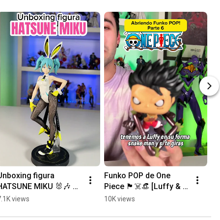
Unboxing figura 
Funko POP de One 
Fi
HATSUNE MIKU 🐰🎶 
Piece 🏴‍☠️👒 [Luffy & 
NE
[Street Version - 
Jimbe]
⚡ 
7.1K views
10K views
9.
Vocaloid BiCute 
Bunnies]