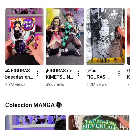
🌊 FIGURAS 
¡FIGURAS de 
🗡️🔥 
G
basadas en 
KIMETSU NO 
FIGURAS 
K
el MANGA de 
YAIBA que 
basadas en 
Y
4.9M views
39K views
1.2M views
7
KIMETSU NO 
son IGUALES 
el MANGA de 
Z
YAIBA 📚
AL MANGA! 
KIMETSU NO 
🗡️🌊⚡👹🐗 
YAIBA 📚 
Colección MANGA 📚
#shorts
[Parte 2]