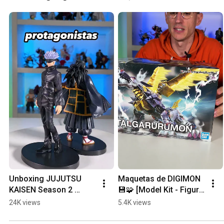
Unboxing JUJUTSU 
Maquetas de DIGIMON 
KAISEN Season 2 
💾🧩 [Model Kit - Figure 
figures 👁️ [Gojo & 
Rise Amplified]
24K views
5.4K views
Geto]