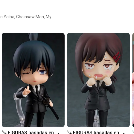
no Yaiba, Chainsaw Man, My
🪚 FIGURAS basadas en 
🪚 FIGURAS basadas en 