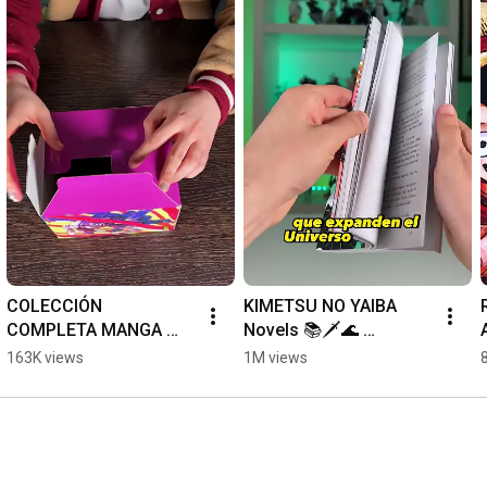
COLECCIÓN 
KIMETSU NO YAIBA 
COMPLETA MANGA 
Novels 📚🗡🌊 
CHAINSAW MAN 🪚📚 
Expanded Universe of 
163K views
1M views
BOX SET #shorts
the Series!