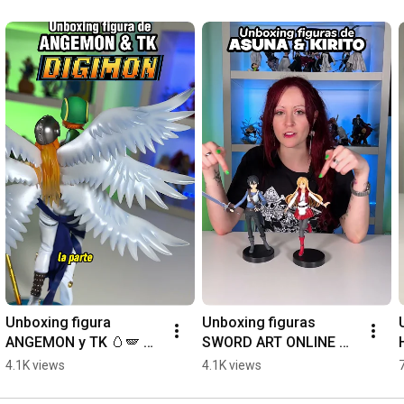
Unboxing figura 
Unboxing figuras 
ANGEMON y TK 🥚🪽 
SWORD ART ONLINE 🗡️
[Digimon - Mega 
🌐 [Asuna & Kirito]
4.1K views
4.1K views
House G.E.M]