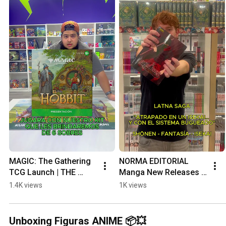
MAGIC: The Gathering 
NORMA EDITORIAL 
TCG Launch | THE 
Manga New Releases - 
HOBBIT
08/07
1.4K views
1K views
Unboxing Figuras ANIME 📦💥