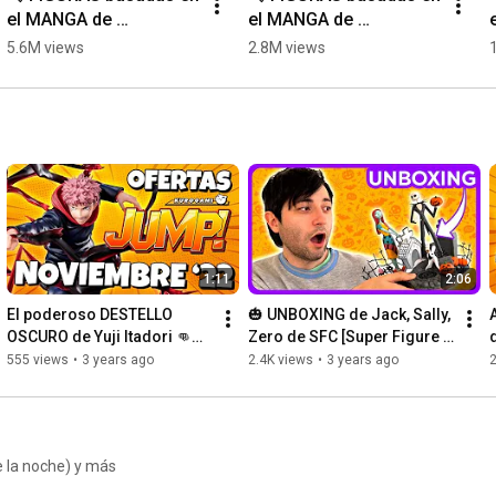
el MANGA de 
el MANGA de 
CHAINSAW MAN 📚
CHAINSAW MAN 📚 
5.6M views
2.8M views
[Parte 2]
1:11
2:06
El poderoso DESTELLO 
🎃 UNBOXING de Jack, Sally, 
OSCURO de Yuji Itadori 👊👹 
Zero de SFC [Super Figure 
d
| OFERTAS increíbles 
Collection de ABYstyle 
555 views
•
3 years ago
2.4K views
•
3 years ago
Kurogami JUMP! [#09] 2022
Studio]
e la noche) y más