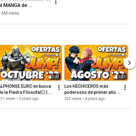
el MANGA de 
CHAINSAW MAN 📚 
1.6M views
[Parte 3]
1:11
1:11
ALPHONSE ELRIC en busca 
Los HECHICEROS más 
e la Piedra Filosofal💥 | 
poderosos de primer año 
OFERTAS increíbles 
👹 | OFERTAS increíbles 
271 views
•
3 years ago
222 views
•
4 years ago
Kurogami JUMP! [#08] 2022
Kurogami JUMP! [#07] 2022