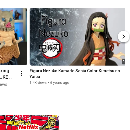
1:22
xing 
Figura Nezuko Kamado Sepia Color Kimetsu no 
UKE 
Yaiba
ista 🐗 
1.4K views
•
6 years ago
iews
rts