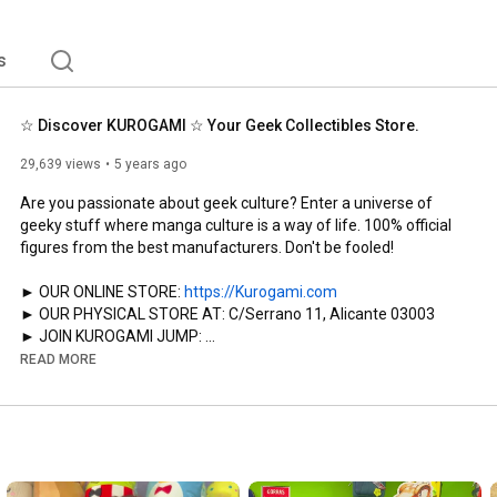
s
☆ Discover KUROGAMI ☆ Your Geek Collectibles Store.
29,639 views
5 years ago
Are you passionate about geek culture? Enter a universe of 
geeky stuff where manga culture is a way of life. 100% official 
figures from the best manufacturers. Don't be fooled!

► OUR ONLINE STORE: 
https://Kurogami.com
► OUR PHYSICAL STORE AT: C/Serrano 11, Alicante 03003

► JOIN KUROGAMI JUMP: 
https://kurogami.com/es/suscripcion/k...
READ MORE
► LATEST FIGURES AVAILABLE FOR PRE-ORDER: 
https://kurogami.com/es/grupo/pre-venta
► NEW ARRIVALS: 
https://kurogami.com/es/grupo/novedad...
► NEW MANGA RELEASES: 
https://kurogami.com/es/grupo/novedad...