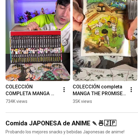
COLECCIÓN 
COLECCIÓN completa 
COMPLETA MANGA 
MANGA THE PROMISED 
KIMETSU NO YAIBA 
NEVERLAND [Yakusoku 
734K views
35K views
[Demon Slayer] 📚 BOX 
no Nebārando] 📚 BOX 
SET Edición Especial
SET Edición Especial
Comida JAPONESA de ANIME 🍡🍜🇯🇵
Probando los mejores snacks y bebidas Japonesas de anime!