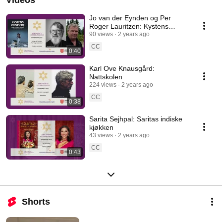
Jo van der Eynden og Per
Roger Lauritzen: Kystens
veivisere - norsk fyrhistorie fra
90 views
2 years ago
A til Å
CC
0:40
Karl Ove Knausgård:
Nattskolen
224 views
2 years ago
CC
0:38
Sarita Sejhpal: Saritas indiske
kjøkken
43 views
2 years ago
CC
0:43
Shorts