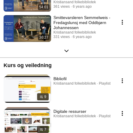
Kristiansand folkebibliotek
361 views
6 years ago
54:01
Smittevarsleren Semmelweis -
Fredagslunsj med Oddbjørn
Johannessen
Kristiansand folkebibliotek
331 views
6 years ago
30:27
Kurs og veiledning
Bibliofil
Kristiansand folkebibliotek · Playlist
9
Digitale ressurser
Kristiansand folkebibliotek · Playlist
7