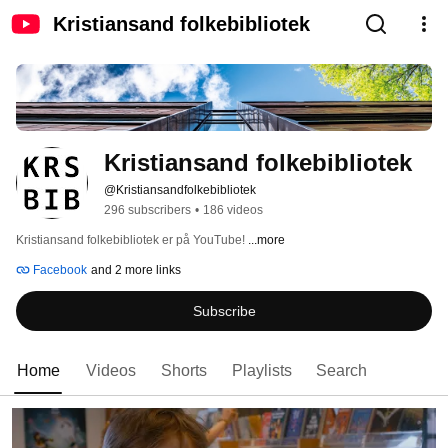
Kristiansand folkebibliotek
Kristiansand folkebibliotek
@Kristiansandfolkebibliotek
296 subscribers
•
186 videos
Kristiansand folkebibliotek er på YouTube! 
...more
Facebook
and 2 more links
Subscribe
Home
Videos
Shorts
Playlists
Search