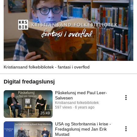
Kristiansand folkebibliotek - fantasi i overflod
Digital fredagslunsj
Påskelunsj med Paul Leer-
Salvesen
Kristiansand folkebibliotek
597 views
6 years ago
35:49
USA og Storbritannia i krise -
Fredagslunsj med Jan Erik
Mustad