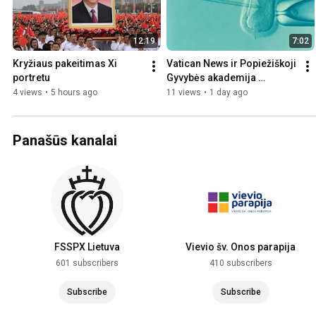
12:19
7:02
Kryžiaus pakeitimas Xi 
Vatican News ir Popiežiškoji 
portretu
Gyvybės akademija 
straipsnyje apie DI pavojus 
4 views
•
5 hours ago
11 views
•
1 day ago
normalizuoja IVF
Panašūs kanalai
FSSPX Lietuva
Vievio šv. Onos parapija
601 subscribers
410 subscribers
Subscribe
Subscribe