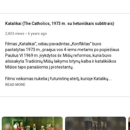
Katalikai (The Catholics, 1973 m. su lietuviškais subtitrais)
2,803 views
6 years ago
Filmas „Katalikai“, vėliau pavadintas „Konfliktas“ buvo 
pastatytas 1973 m., praėjus vos 4-iems metams po popiežiaus 
Paulius VI 1969 m. įvykdytos šv. Mišių reformos, kuria buvo 
atsisakyta Tradicinių Mišių laikymo lotynų kalba ir katalikiškos 
Mišios tapo panašiomis į protestantų.

Filmo veiksmas nukelia į futuristinę ateitį, kurioje Katalikų 
Bažnyčioje jau įvykęs Vatikano IV Susirinkimas (aiški aliuzija į 
READ MORE
Vatikano II Susirinkimą) ir vaizduoja Tradicijos ir Modernizmo 
susidūrimą.

Grupė vienuolių Airijoje pradeda laikyti Lotyniškas Mišias (dar 
vadinamas Tridentinėmis arba Tradicinėmis) į kurias pradeda 
plaukti tikintieji ir piligrimai iš viso pasaulio.

Tai sukelia vienuolių ordino vyresniojo, prisiekusio modernisto, 