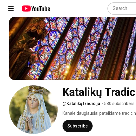
Katalikų Tradic
@KatalikųTradicija
•
580 subscribers
Kanale daugiausiai pateikiame tradicines
grigališkuosius choralus, kai kuriuos įd
tematika. 
Subscribe