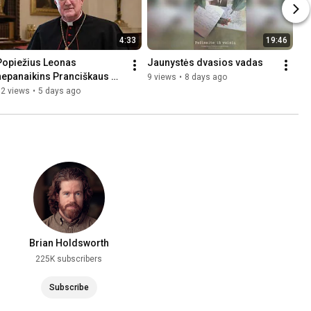
4:33
19:46
Popiežius Leonas 
Jaunystės dvasios vadas
nepanaikins Pranciškaus 
9 views
•
8 days ago
vestų lotyniškų Mišių 
32 views
•
5 days ago
apribojimų
Brian Holdsworth
225K subscribers
Subscribe