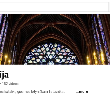
ija
•
152 videos
 katalikų giesmes lotyniškai ir lietuviškai, 
...more
omesnius pačių išverstus filmus katalikų tikėjimo 