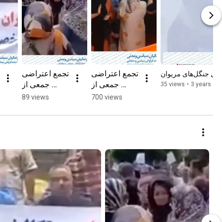
تجمع اعتراضی 
تجمع اعتراضی 
های جنگل‌های مریوان
جمعی از 
جمعی از 
35 views
•
3 years ag
بازنشستگان 
مالکان اراضی 
89 views
700 views
کشوری در 
ملارد در 
شهر سنندج
اعتراض به 
تصرف اراضی 
آنها توسط بنیاد 
شهید