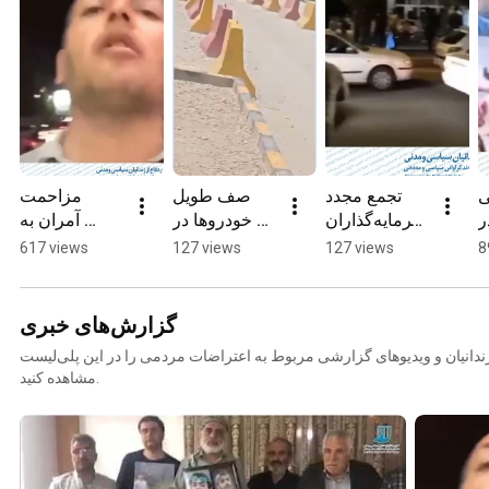
 
تجمع مجدد 
صف طویل 
مزاحمت 
 
سرمایه‌گذاران 
خودروها در 
آمران به 
 
تاکستانی در 
جایگاه سوخت 
معروف و 
617 views
127 views
127 views
8
 
اعتراض به 
واقع در 
ایستادگی 
 
کلاهبرداری 
خروجی 
شهروندان در 
ن
شرکت 
سراوان
کرمان
گزارش‌های خبری
طراوت نوین
دانیان و ویدیوهای گزارشی مربوط به اعتراضات مردمی را در این پلی‌لیست
مشاهده کنید.