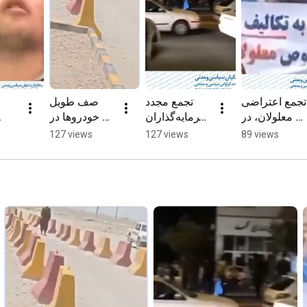
تجمع اعتراضی  
تجمع مجدد 
صف طویل 
معلولان، در 
سرمایه‌گذاران 
خودروها در 
مقابل 
تاکستانی در 
جایگاه سوخت 
127 views
127 views
89 views
ساختمان 
اعتراض به 
واقع در 
شهرداری 
کلاهبرداری 
خروجی 
شهر
تهران
شرکت 
سراوان
طراوت نوین