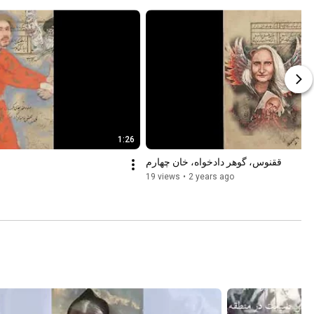
1:26
ققنوس، گوهر دادخواه‌، خان چهارم
19 views
•
2 years ago