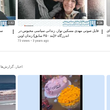
2:32
4:26
ای
فایل صوتی مهدی مسکین نواز، زندانی سیاسی محبوس در 
اندرزگاه ۶(بند ۳۵۰ سابق) زندان اوین
38
73 views
•
3 years ago
اخبار، گزارش‌ها و گفتگو با پناهندگان و مهاجران ایرانی در سراسر جهان را در اینجا پیگیری کنید.