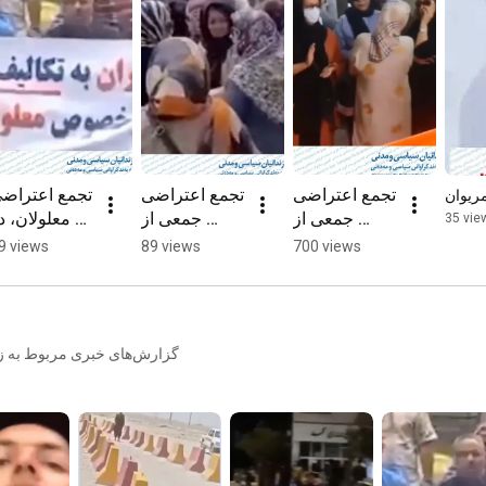
تجمع اعتراضی 
تجمع اعتراضی 
تجمع اعتراضی 
ریوان
جمعی از 
جمعی از 
معلولان، در
35 vie
بازنشستگان 
مالکان اراضی 
مقابل
9 views
89 views
700 views
کشوری در 
ملارد در 
ساختمان
شهر سنندج
اعتراض به 
شهرداری
تصرف اراضی 
تهرا
آنها توسط بنیاد 
گزارش‌های خبری مربوط به زن
شهید