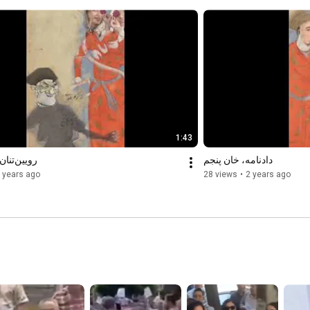
1:43
دادنامه‌، خان پنجم
رویین‌تنا
 years ago
28 views
•
2 years ago