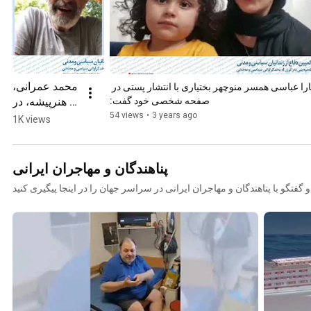
محمد عمرانی، 
سارا عباسی همسر منوچهر بختیاری با انتشار پستی در 
هنرپیشه، در 
صفحه شخصی خود گفت:
پیامی ویدئویی 
54 views
•
3 years ago
1K views
با عنوان 
"همدلی یا 
همدردی" اینبار 
پناهندگان و مهاجران ایرانی
از ضرورت 
همبستگی