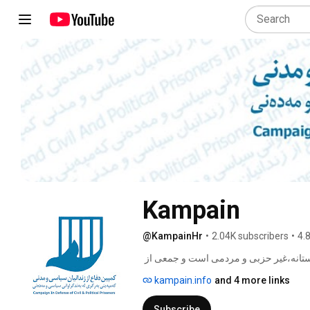
Kampain
@KampainHr
•
2.04K subscribers
•
4.
کمپین دفاع از زندانیان سیاسی و مدنی یک نهاد مستقل بشردوستانه،غیر حزبی و مردمی است و جمعی از 
فعالان و مدافعان حقوق بشر آن را اداره می‌کنند. این نهاد در مردادماه ۱۳۸۷ در راستای دفاع از حقوق بشر 
kampain.info
and 4 more links
راه‌اندازی شده است. 
Subscribe