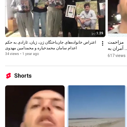
1:39
مزاحمت 
آمران به 
اعدام سامان محمدخیاره و محمدامین مهدوی
معروف و 
34 views
•
1 year ago
617 views
ایستادگی 
وندان در 
کرمان
Shorts