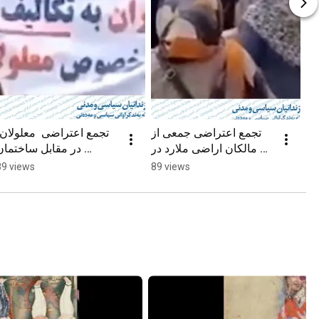
تجمع اعتراضی جمعی از 
تجمع اعتراضی  معلولان، 
مالکان اراضی ملارد در 
در مقابل ساختمان 
اعتراض به تصرف اراضی 
شهرداری تهران
89 views
89 views
آنها توسط بنیاد شهید