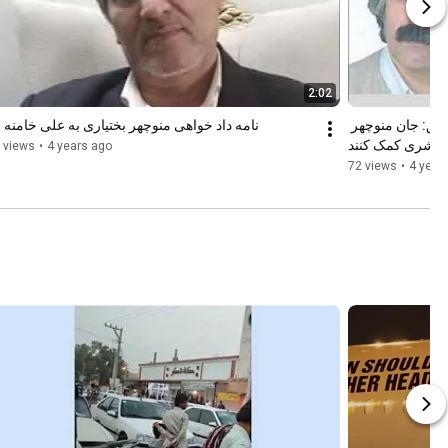
2:02
مهدی فراحی شاندیز، زندانی سیاسی سابق: جان منوچهر 
نامه داد خواهی منوچهر بختیاری به علی خامنه 
 بشری کمک کنند
 views
•
4 years ago
72 views
•
4 year