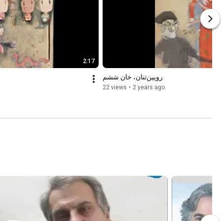
2:17
رویین‌تنان، خان ششم
22 views
•
2 years ago